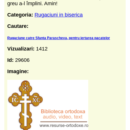
greu a-l împlini. Amin!
Categoria:
Rugaciuni in biserica
Cautare:
Rugaciune catre Sfanta Parascheva, pentru iertarea pacatelor
Vizualizari:
1412
Id:
29606
Imagine: