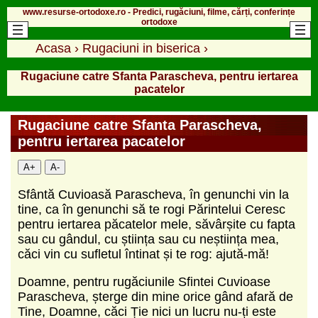
www.resurse-ortodoxe.ro - Predici, rugăciuni, filme, cărți, conferințe
ortodoxe
Acasa
›
Rugaciuni in biserica
›
Rugaciune catre Sfanta Parascheva, pentru iertarea
pacatelor
Rugaciune catre Sfanta Parascheva,
pentru iertarea pacatelor
A+
A-
Sfântă Cuvioasă Parascheva, în genunchi vin la
tine, ca în genunchi să te rogi Părintelui Ceresc
pentru iertarea păcatelor mele, săvârșite cu fapta
sau cu gândul, cu știința sau cu neștiința mea,
căci vin cu sufletul întinat și te rog: ajută-mă!
Doamne, pentru rugăciunile Sfintei Cuvioase
Parascheva, șterge din mine orice gând afară de
Tine, Doamne, căci Ție nici un lucru nu-ți este