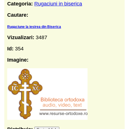
Categoria:
Rugaciuni in biserica
Cautare:
Rugaciune la iesirea din Biserica
Vizualizari:
3487
Id:
354
Imagine: