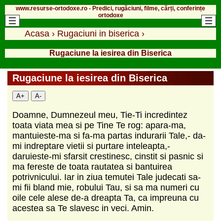
www.resurse-ortodoxe.ro - Predici, rugăciuni, filme, cărți, conferințe
ortodoxe
Acasa
›
Rugaciuni in biserica
›
Rugaciune la iesirea din Biserica
Rugaciune la iesirea din Biserica
A+
A-
Doamne, Dumnezeul meu, Tie-Ti incredintez
toata viata mea si pe Tine Te rog: apara-ma,
mantuieste-ma si fa-ma partas indurarii Tale,- da-
mi indreptare vietii si purtare inteleapta,-
daruieste-mi sfarsit crestinesc, cinstit si pasnic si
ma fereste de toata rautatea si bantuirea
potrivnicului. Iar in ziua temutei Tale judecati sa-
mi fii bland mie, robului Tau, si sa ma numeri cu
oile cele alese de-a dreapta Ta, ca impreuna cu
acestea sa Te slavesc in veci. Amin.