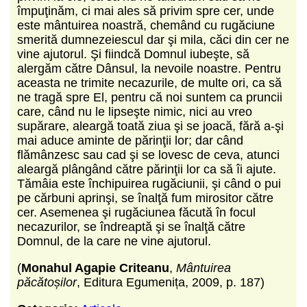
împuţinăm, ci mai ales să privim spre cer, unde
este mântuirea noastră, chemând cu rugăciune
smerită dumnezeiescul dar şi mila, căci din cer ne
vine ajutorul. Şi fiindcă Domnul iubeşte, să
alergăm către Dânsul, la nevoile noastre. Pentru
aceasta ne trimite necazurile, de multe ori, ca să
ne tragă spre El, pentru că noi suntem ca pruncii
care, când nu le lipseşte nimic, nici au vreo
supărare, aleargă toată ziua şi se joacă, fără a-şi
mai aduce aminte de părinţii lor; dar când
flămânzesc sau cad şi se lovesc de ceva, atunci
aleargă plângând către părinţii lor ca să îi ajute.
Tămâia este închipuirea rugăciunii, şi când o pui
pe cărbuni aprinşi, se înalţă fum mirositor către
cer. Asemenea şi rugăciunea făcută în focul
necazurilor, se îndreaptă şi se înalţă către
Domnul, de la care ne vine ajutorul.
(
Monahul Agapie Criteanu
,
Mântuirea
păcătoșilor
, Editura Egumenița, 2009, p. 187)