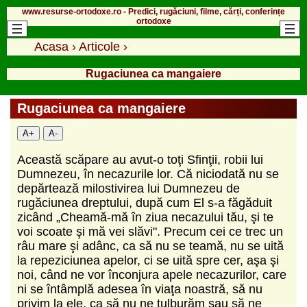
www.resurse-ortodoxe.ro - Predici, rugăciuni, filme, cărți, conferințe
ortodoxe
Acasa
›
Articole
›
Rugaciunea ca mangaiere
Rugaciunea ca mangaiere
A+
A-
Această scăpare au avut-o toţi Sfinţii, robii lui
Dumnezeu, în necazurile lor. Că niciodată nu se
depărtează milostivirea lui Dumnezeu de
rugăciunea dreptului, după cum El s-a făgăduit
zicând „Cheamă-mă în ziua necazului tău, şi te
voi scoate şi mă vei slăvi". Precum cei ce trec un
râu mare şi adânc, ca să nu se teamă, nu se uită
la repeziciunea apelor, ci se uită spre cer, aşa şi
noi, când ne vor înconjura apele necazurilor, care
ni se întâmplă adesea în viaţa noastră, să nu
privim la ele, ca să nu ne tulburăm sau să ne