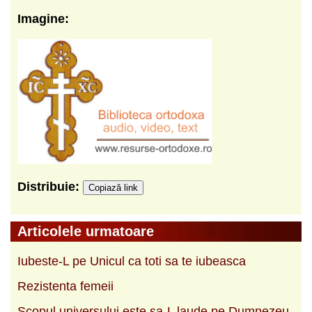
Imagine:
Distribuie:
Copiază link
Articolele urmatoare
Iubeste-L pe Unicul ca toti sa te iubeasca
Rezistenta femeii
Scopul universului este sa-L laude pe Dumnezeu