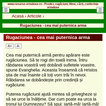
www.resurse-ortodoxe.ro - Predici, rugăciuni, filme, cărți, conferințe
ortodoxe
Acasa
›
Articole
›
Rugaciunea - cea mai puternica arma
Rugaciunea - cea mai puternica arma
A+
A-
Cea mai puternică armă pentru apărare este
rugăciunea. Să te rogi din toată inima. Întru
răbdarea voastră veți dobândi sufletele voastre,
spune Evanghelia. Aceasta înseamnă că Hristos
știa de mai înainte că toți vom trăi în nevoi.
Răbdarea se dobândește prin credință și
rugăciune.
Puterea rugăciunii ajută mintea să privegheze și
să se urce la înălțime. Dar cum poate ea urca la
tronul lui Dumnezeu? Să spui: Iartă-mă! Iartă-mă!