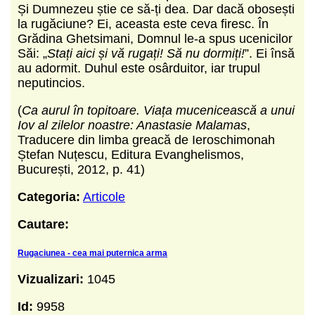
Și Dumnezeu știe ce să-ți dea. Dar dacă obosești
la rugăciune? Ei, aceasta este ceva firesc. În
Grădina Ghetsimani, Domnul le-a spus ucenicilor
Săi: „
Stați aici și vă rugați! Să nu dormiți!
”. Ei însă
au adormit. Duhul este osârduitor, iar trupul
neputincios.
(
Ca aurul în topitoare. Viața mucenicească a unui
Iov al zilelor noastre: Anastasie Malamas
,
Traducere din limba greacă de Ieroschimonah
Ștefan Nuțescu, Editura Evanghelismos,
București, 2012, p. 41)
Categoria:
Articole
Cautare:
Rugaciunea - cea mai puternica arma
Vizualizari:
1045
Id:
9958