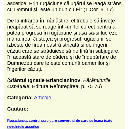
ascetice. Prin rugăciune călugărul se leagă strâns
cu Domnul și ”este un duh cu El” (1 Cor. 6, 17).
De la intrarea în mănăstire, el trebuie să învețe
neapărat să se roage într-un fel corect pentru a
putea progresa în rugăciune și așa să-și lucreze
mântuirea. Justețea și progresul rugăciunii se
izbește de firea noastră stricată și de îngerii
căzuți care se străduiesc să ne țină în subjugare,
în această stare de cădere și de îndepărtare de
Dumnezeu care le este comună oamenilor și
îngerilor căzuți.
(
Sfântul Ignatie Briancianinov
,
Fărămiturile
Ospățului
, Editura Reîntregirea, p. 75-76)
Categoria:
Articole
Cautare:
Rugaciunea: centrul spre care converg si de care se leaga toate
nevointele ascetice