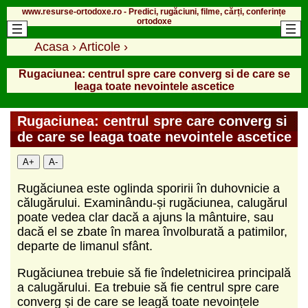
www.resurse-ortodoxe.ro - Predici, rugăciuni, filme, cărți, conferințe
ortodoxe
Acasa
›
Articole
›
Rugaciunea: centrul spre care converg si de care se
leaga toate nevointele ascetice
Rugaciunea: centrul spre care converg si
de care se leaga toate nevointele ascetice
A+
A-
Rugăciunea este oglinda sporirii în duhovnicie a
călugărului. Examinându-și rugăciunea, calugărul
poate vedea clar dacă a ajuns la mântuire, sau
dacă el se zbate în marea învolburată a patimilor,
departe de limanul sfânt.
Rugăciunea trebuie să fie îndeletnicirea principală
a calugărului. Ea trebuie să fie centrul spre care
converg și de care se leagă toate nevoințele