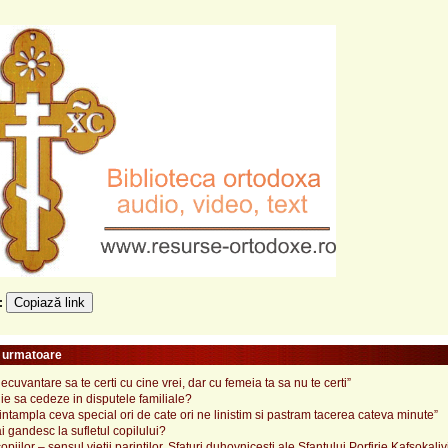
Copiază link
e:
e urmatoare
necuvantare sa te certi cu cine vrei, dar cu femeia ta sa nu te certi”
ie sa cedeze in disputele familiale?
 intampla ceva special ori de cate ori ne linistim si pastram tacerea cateva minute”
i gandesc la sufletul copilului?
piilor – sensul vietii parintilor. Sfaturi duhovnicesti ale Sfantului Porfirie Kafsokaliv