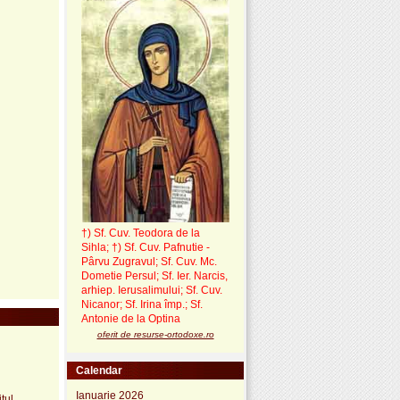
†) Sf. Cuv. Teodora de la
Sihla
;
†) Sf. Cuv. Pafnutie -
Pârvu Zugravul
; Sf. Cuv. Mc.
Dometie Persul; Sf. Ier. Narcis,
arhiep. Ierusalimului; Sf. Cuv.
Nicanor; Sf. Irina împ.; Sf.
Antonie de la Optina
oferit de resurse-ortodoxe.ro
Calendar
Ianuarie 2026
itul