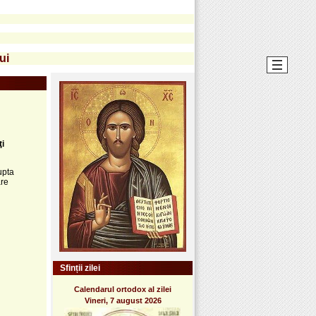
ui
ţi
upta
are
Sfinții zilei
Calendarul ortodox al zilei
Vineri, 7 august 2026