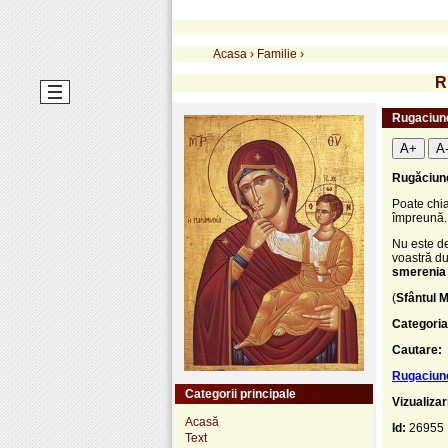
Acasa
›
Familie
›
R
Rugaciune
A+
A
Rugăciun
Poate chia
împreună.
Nu este de
voastră du
smerenia
(
Sfântul M
Categoria
Cautare:
Rugaciune
Categorii principale
Vizualizar
Acasă
Id:
26955
Text