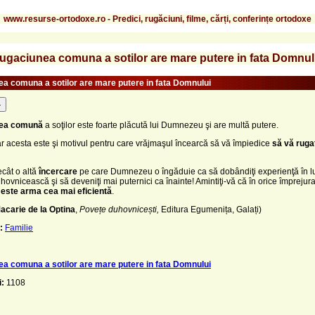
www.resurse-ortodoxe.ro - Predici, rugăciuni, filme, cărți, conferințe ortodoxe
ugaciunea comuna a sotilor are mare putere in fata Domnul
a comuna a sotilor are mare putere in fata Domnului
-
ea comună
a soţilor este foarte plăcută lui Dumnezeu şi are multă putere.
r acesta este şi motivul pentru care vrăjmaşul încearcă să vă împiedice
să vă ruga
cât o altă
încercare
pe care Dumnezeu o îngăduie ca să dobândiţi experienţă în l
hovnicească şi să deveniţi mai puternici ca înainte! Amintiţi-vă că în orice împrejur
este arma cea mai eficientă
.
acarie de la Optina
,
Povețe duhovnicești,
Editura Egumenița, Galați)
:
Familie
a comuna a sotilor are mare putere in fata Domnului
i:
1108