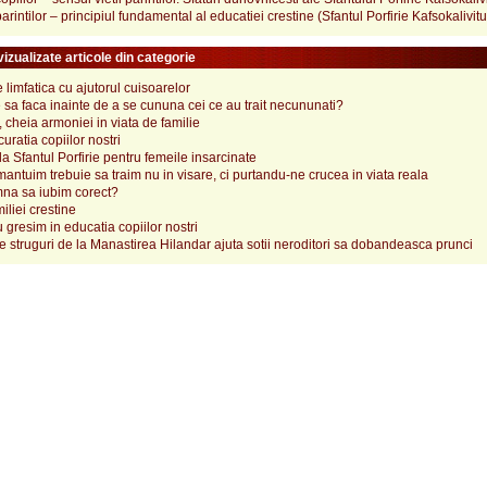
arintilor – principiul fundamental al educatiei crestine (Sfantul Porfirie Kafsokalivitu
izualizate articole din categorie
e limfatica cu ajutorul cuisoarelor
 sa faca inainte de a se cununa cei ce au trait necununati?
cheia armoniei in viata de familie
uratia copiilor nostri
 la Sfantul Porfirie pentru femeile insarcinate
antuim trebuie sa traim nu in visare, ci purtandu-ne crucea in viata reala
na sa iubim corect?
iliei crestine
gresim in educatia copiilor nostri
e struguri de la Manastirea Hilandar ajuta sotii neroditori sa dobandeasca prunci