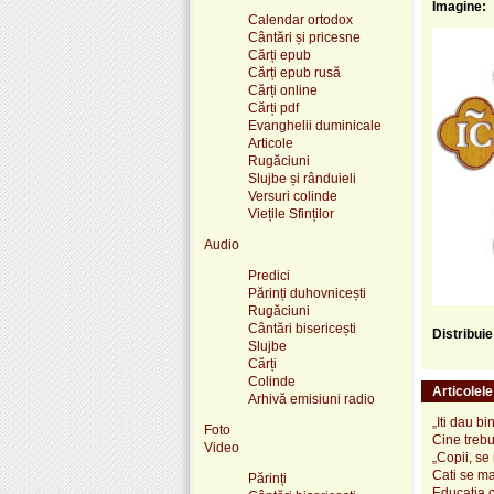
Imagine:
Calendar ortodox
Cântări și pricesne
Cărți epub
Cărți epub rusă
Cărți online
Cărți pdf
Evanghelii duminicale
Articole
Rugăciuni
Slujbe și rânduieli
Versuri colinde
Viețile Sfinților
Audio
Predici
Părinți duhovnicești
Rugăciuni
Cântări bisericești
Distribui
Slujbe
Cărți
Colinde
Articolel
Arhivă emisiuni radio
„Iti dau bi
Foto
Cine trebu
Video
„Copii, se
Cati se ma
Părinți
Educatia co