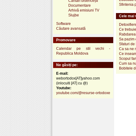
Cântări bisericești
Sfintenia p
Documentare
Arhivă emisiuni TV
Slujbe
Cele mai v
Software
Detoxifier
Căutare avansată
Ce trebuie
Rabdarea, 
Sa pazim c
Promovare
Sfaturi de
Calendar pe stil vechi -
Ca sa ne m
Republica Moldova
Ce inseam
Scopul fam
Cum sa nu 
Ne găsiți pe:
Bobitele d
E-mail:
webortodox[AT]yahoo.com
(inlocuiti [AT] cu @)
Youtube:
youtube.com/@resurse-ortodoxe