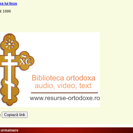
a lui Iisus
i:
1686
Copiază link
e:
e urmatoare