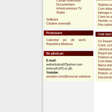
Cântări bisericești
Documentare
Slujirea o
Arhivă emisiuni TV
Cum doban
Slujbe
Intreaga no
Cand sa a
Software
Parinte, c
Căutare avansată
Prin iubir
Promovare
Cele mai v
Calendar pe stil vechi -
Ce înseamn
Republica Moldova
Cand, cum
„Vesnica 
Reguli pen
Ne găsiți pe:
Puterea ce
E-mail:
Cum trebui
webortodox[AT]yahoo.com
Maica duh
(inlocuiti [AT] cu @)
Nadejdea 
Youtube:
Pietism, z
youtube.com/@resurse-ortodoxe
Usa pocai