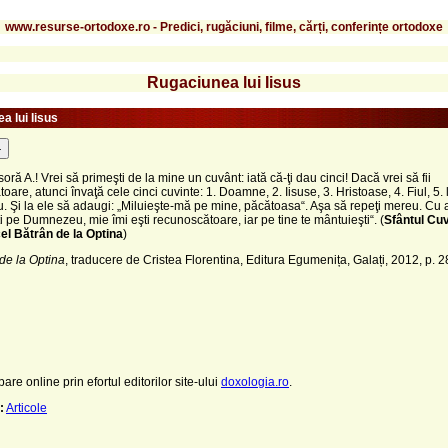
www.resurse-ortodoxe.ro - Predici, rugăciuni, filme, cărți, conferințe ortodoxe
Rugaciunea lui Iisus
a lui Iisus
-
soră A.! Vrei să primeşti de la mine un cuvânt: iată că-ţi dau cinci! Dacă vrei să fii
oare, atunci învaţă cele cinci cuvinte: 1. Doamne, 2. Iisuse, 3. Hristoase, 4. Fiul, 5. 
Şi la ele să adaugi: „Miluieşte-mă pe mine, păcătoasa“. Aşa să repeţi mereu. Cu a
 pe Dumnezeu, mie îmi eşti recunoscătoare, iar pe tine te mântuieşti“. (
Sfântul Cu
el Bătrân de la Optina
)
 de la Optina
, traducere de Cristea Florentina, Editura Egumenița, Galați, 2012, p. 2
pare online prin efortul editorilor site-ului
doxologia.ro
.
:
Articole