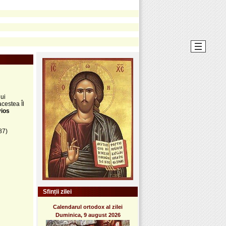
lui
cestea Îl
vios
87)
Sfinții zilei
Calendarul ortodox al zilei
Duminica, 9 august 2026