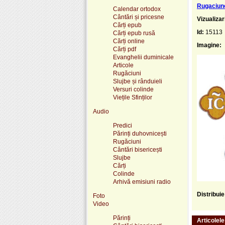
Rugaciune
Calendar ortodox
Cântări și pricesne
Vizualizar
Cărți epub
Id:
15113
Cărți epub rusă
Cărți online
Imagine:
Cărți pdf
Evanghelii duminicale
Articole
Rugăciuni
Slujbe și rânduieli
Versuri colinde
Viețile Sfinților
Audio
Predici
Părinți duhovnicești
Rugăciuni
Cântări bisericești
Slujbe
Cărți
Colinde
Arhivă emisiuni radio
Distribui
Foto
Video
Părinți
Articolel