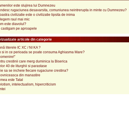
amenilor este slujirea lui Dumnezeu
desc rugaciunea desavarsita, comuniunea neintrerupta in minte cu Dumnezeu?
astra civilizatie este o civilizatie lipsita de inima
legem raul mai mic
um este diavolul?
e castigam pe aproapele
izualizate articole din categorie
ă literele IC XC / NI KA ?
 si in ce perioada se poate consuma Aghiasma Mare?
pomenire!”
tru crestinii care merg duminica la Biserica
lor 40 de liturghii si parastase
e sa se incheie fiecare rugaciune crestina?
ovniceasca din manastire
mea este Tatal
elotism, intelectualism, hipercriticism
ntei