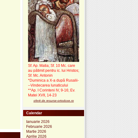
Sf. Ap. Matia; Sf. 10 Mc. care
au pătimit pentru ic. lui Hristos;
Sf. Mc. Antonin
*Duminica a X-a după Rusalii-
--Vindecarea lunaticului
**Ap. I Corinteni IV, 9-16; Ev.
Matei XVII, 14-23
oferit de resurse-ortodoxe.ro
Calendar
Ianuarie 2026
Februarie 2026
Martie 2026
Aprilie 2026