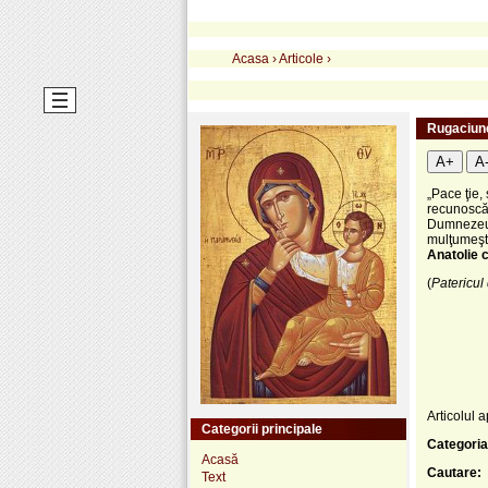
Acasa
›
Articole
›
Rugaciune
A+
A
„Pace ţie, 
recunoscăt
Dumnezeu. 
mulţumeşti
Anatolie c
(
Patericul
Articolul a
Categorii principale
Categoria
Acasă
Cautare:
Text