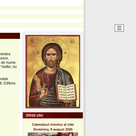
 mintea
urere,
r de nume,
 Astfel, nu
ntele
i; Editura
Sfinții zilei
Calendarul ortodox al zilei
Duminica, 9 august 2026