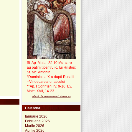
Sf. Ap. Matia; Sf. 10 Mc. care
au pătimit pentru ic. lui Hristos;
Sf. Mc. Antonin
*Duminica a X-a după Rusalii-
--Vindecarea lunaticului
**Ap. I Corinteni IV, 9-16; Ev.
Matei XVII, 14-23
oferit de resurse-ortodoxe.ro
Calendar
Ianuarie 2026
Februarie 2026
Martie 2026
Aprilie 2026