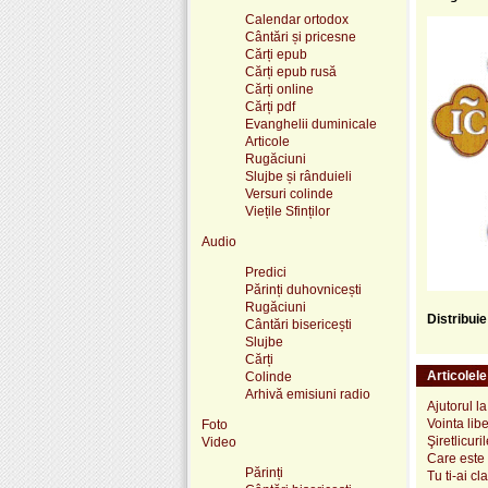
Calendar ortodox
Cântări și pricesne
Cărți epub
Cărți epub rusă
Cărți online
Cărți pdf
Evanghelii duminicale
Articole
Rugăciuni
Slujbe și rânduieli
Versuri colinde
Viețile Sfinților
Audio
Predici
Părinți duhovnicești
Rugăciuni
Distribui
Cântări bisericești
Slujbe
Cărți
Articolel
Colinde
Arhivă emisiuni radio
Ajutorul l
Vointa lib
Foto
Şiretlicuri
Video
Care este
Părinți
Tu ti-ai cl