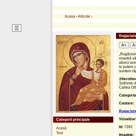
Acasa
›
Articole
›
Rugaciune
A+
A
„Rugăciune
noastră să
atunci ace
le putem c
suntem răpi
(
Hierothe
Sofronie d
Cartea Ort
Categoria
Cautare:
Rugaciune
Vizualizar
Categorii principale
Id:
7392
Acasă
Text
Imagine: