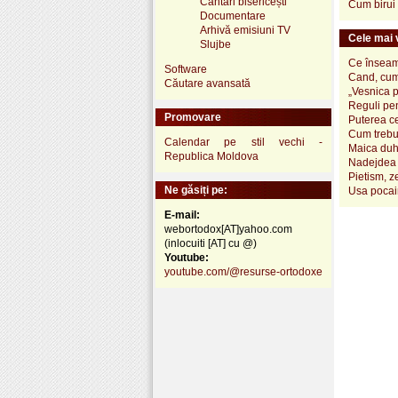
Cântări bisericești
Cum birui 
Documentare
Arhivă emisiuni TV
Cele mai v
Slujbe
Ce înseamn
Software
Cand, cum
Căutare avansată
„Vesnica 
Reguli pen
Promovare
Puterea ce
Cum trebui
Calendar pe stil vechi -
Maica duh
Republica Moldova
Nadejdea 
Pietism, z
Ne găsiți pe:
Usa pocai
E-mail:
webortodox[AT]yahoo.com
(inlocuiti [AT] cu @)
Youtube:
youtube.com/@resurse-ortodoxe