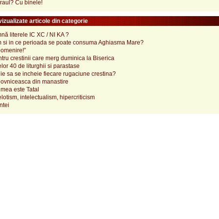
raul? Cu binele!
izualizate articole din categorie
ă literele IC XC / NI KA ?
 si in ce perioada se poate consuma Aghiasma Mare?
pomenire!”
tru crestinii care merg duminica la Biserica
lor 40 de liturghii si parastase
e sa se incheie fiecare rugaciune crestina?
ovniceasca din manastire
mea este Tatal
elotism, intelectualism, hipercriticism
ntei