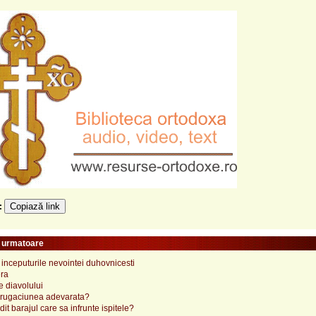
Copiază link
e:
e urmatoare
a inceputurile nevointei duhovnicesti
era
le diavolului
 rugaciunea adevarata?
adit barajul care sa infrunte ispitele?