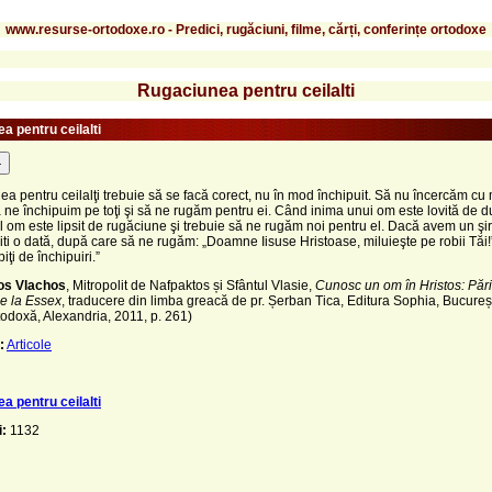
www.resurse-ortodoxe.ro - Predici, rugăciuni, filme, cărți, conferințe ortodoxe
Rugaciunea pentru ceilalti
a pentru ceilalti
-
a pentru ceilalţi trebuie să se facă corect, nu în mod închi­puit. Să nu încercăm cu
 ne închipuim pe toţi şi să ne rugăm pentru ei. Când inima unui om este lovită de d
l om este lipsit de rugăciune şi trebuie să ne rugăm noi pentru el. Dacă avem un şi
iti o dată, după care să ne rugăm: „Doamne Iisuse Hristoase, miluieşte pe robii Tăi!”
ţi de închipuiri.”
os Vlachos
, Mitropolit de Nafpaktos și Sfântul Vlasie,
Cunosc un om în Hristos: Pări
e la Essex
, traducere din limba greacă de pr. Șerban Tica, Editura Sophia, Bucureșt
odoxă, Alexandria, 2011, p. 261)
:
Articole
a pentru ceilalti
i:
1132