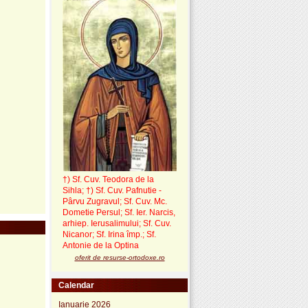
†) Sf. Cuv. Teodora de la
Sihla
;
†) Sf. Cuv. Pafnutie -
Pârvu Zugravul
; Sf. Cuv. Mc.
Dometie Persul; Sf. Ier. Narcis,
arhiep. Ierusalimului; Sf. Cuv.
Nicanor; Sf. Irina împ.; Sf.
Antonie de la Optina
oferit de resurse-ortodoxe.ro
Calendar
Ianuarie 2026