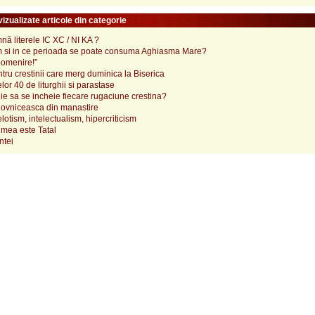
izualizate articole din categorie
ă literele IC XC / NI KA ?
 si in ce perioada se poate consuma Aghiasma Mare?
pomenire!”
tru crestinii care merg duminica la Biserica
lor 40 de liturghii si parastase
e sa se incheie fiecare rugaciune crestina?
ovniceasca din manastire
elotism, intelectualism, hipercriticism
mea este Tatal
ntei