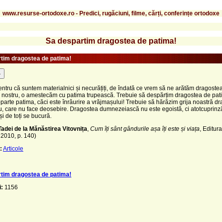
www.resurse-ortodoxe.ro - Predici, rugăciuni, filme, cărți, conferințe ortodoxe
Sa despartim dragostea de patima!
tim dragostea de patima!
-
entru că suntem materialnici și necurățiți, de îndată ce vrem să ne arătăm dragostea
 nostru, o amestecăm cu patima trupească. Trebuie să despărțim dragostea de pat
arte patima, căci este înrâurire a vrăjmașului! Trebuie să hărăzim grija noastră dra
 care nu face deosebire. Dragostea dumnezeiască nu este egoistă, ci atotcuprinză
ă și de toți se bucură.
Tadei de la Mănăstirea Vitovnița
,
Cum îți sânt gândurile așa îți este și viața
, Editur
 2010, p. 140)
:
Articole
tim dragostea de patima!
i:
1156