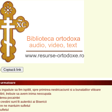
Copiază link
e:
e urmatoare
ngaduie sa fim ispititi, spre primirea nestricaciunii si a bunatatilor viitoare
citirii, trebuie sa avem inima neocupata
terea pocaintei
crestini sunt fii autentici ai Bisericii
re ne mantuim sufletul
ufletul