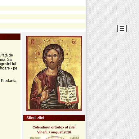
 față de
imă. Să
gostei lui
toare - pe
a Predania,
Sfinții zilei
Calendarul ortodox al zilei
Vineri, 7 august 2026