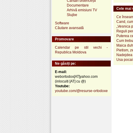
Cântări bisericești
Documentare
Cele mai v
Arhivă emisiuni TV
Slujbe
Ce înseamn
Cand, cum
Software
„Vesnica 
Căutare avansată
Reguli pen
Puterea ce
Promovare
Cum trebui
Maica duh
Calendar pe stil vechi -
Pietism, z
Republica Moldova
Nadejdea 
Usa pocai
Ne găsiți pe:
E-mail:
webortodox[AT]yahoo.com
(inlocuiti [AT] cu @)
Youtube:
youtube.com/@resurse-ortodoxe