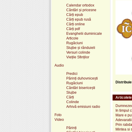
Calendar ortodox
Cântări și pricesne
Cărți epub
Cărți epub rusă
Cărți online
Cărți pdf
Evanghelii duminicale
Articole
Rugăciuni
Slujbe și rânduieli
Versuri colinde
Viețile Sfinților
Audio
Predici
Părinți duhovnicești
Distribui
Rugăciuni
Cântări bisericești
Slujbe
Cărți
Articolel
Colinde
Dumnezeu i
Arhivă emisiuni radio
In timpul 
Foto
Mare e pu
Video
Adevaratii 
Prin rabda
Părinți
Mintea si s