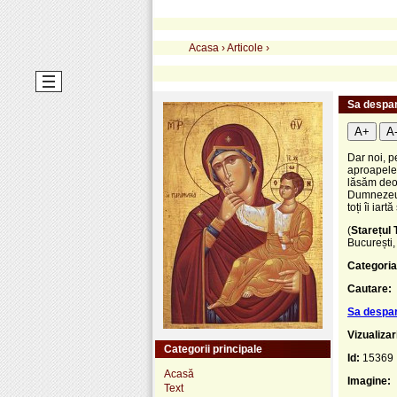
Acasa
›
Articole
›
Sa despar
A+
A
Dar noi, p
aproapele
lăsăm deop
Dumnezeu,
toți îi iart
(
Starețul 
București,
Categoria
Cautare:
Sa despar
Vizualizar
Categorii principale
Id:
15369
Acasă
Imagine:
Text