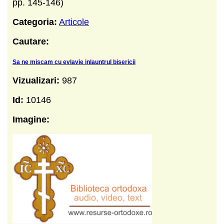
pp. 145-146)
Categoria:
Articole
Cautare:
Sa ne mis­cam cu evlavie inlauntrul bisericii
Vizualizari:
987
Id:
10146
Imagine: