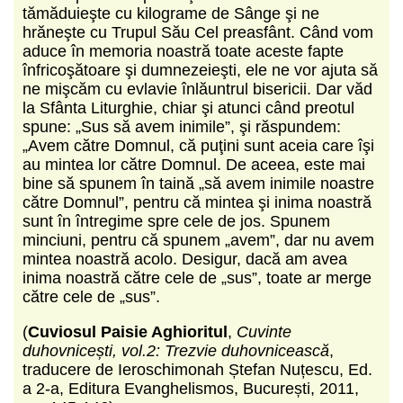
tămăduieşte cu kilograme de Sânge şi ne
hrăneşte cu Trupul Său Cel preasfânt. Când vom
aduce în memoria noastră toate aceste fapte
înfrico­şătoare şi dumnezeieşti, ele ne vor ajuta să
ne miş­căm cu evlavie înlăuntrul bisericii. Dar văd
la Sfânta Liturghie, chiar şi atunci când preotul
spune: „Sus să avem inimile”, şi răspundem:
„Avem către Domnul, că puţini sunt aceia care îşi
au mintea lor către Domnul. De aceea, este mai
bine să spunem în taină „să avem inimile noastre
către Domnul”, pentru că min­tea şi inima noastră
sunt în întregime spre cele de jos. Spunem
minciuni, pentru că spunem „avem”, dar nu avem
mintea noastră acolo. Desigur, dacă am avea
inima noastră către cele de „sus”, toate ar merge
către cele de „sus”.
(
Cuviosul Paisie Aghioritul
,
Cuvinte
duhovnicești, vol.2: Trezvie duhovnicească
,
traducere de Ieroschimonah Ștefan Nuțescu, Ed.
a 2-a, Editura Evanghelismos, București, 2011,