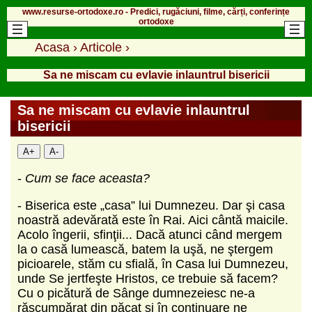
www.resurse-ortodoxe.ro - Predici, rugăciuni, filme, cărți, conferințe
ortodoxe
Acasa
›
Articole
›
Sa ne mis­cam cu evlavie inlauntrul bisericii
Sa ne mis­cam cu evlavie inlauntrul
bisericii
A+
A-
-
Cum se face aceasta?
- Biserica este „casa” lui Dumnezeu. Dar şi casa
noastră adevărată este în Rai. Aici cântă maicile.
Acolo îngerii, sfinţii... Dacă atunci când mergem
la o casă lumească, batem la uşă, ne ştergem
picioarele, stăm cu sfială, în Casa lui Dumnezeu,
unde Se jert­feşte Hristos, ce trebuie să facem?
Cu o picătură de Sânge dumnezeiesc ne-a
răscumpărat din păcat şi în continuare ne