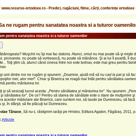
www.resurse-ortodoxe.ro - Predici, rugăciuni, filme, cărți, conferințe ortodoxe
Sa ne rugam pentru sanatatea noastra si a tuturor oamenilo
am pentru sanatatea noastra si a tuturor oamenilor
-
ăbănogeala? Muşchii nu îşi mai fac datoria. Atunci, omul nu mai poate să-şi mişte 
ul, picioarele, nu poate să vorbească, nu poate să mănânce. Şi ai lui îl poartă, îl duc,
te... Toţi ştim că, atunci când cineva între noi este bolnav, este mai greu pentru fami
nav.
i unii dintre noi ne rugăm şi spunem: „
Doamne, ajută-mă să nu cad la pat şi să fa
epoţilor mei, alor mei!
”. Chiar şi Biserica se roagă mai întâi pentru sănătatea oamenil
mă pentru mântuirea lor.
nţi şi să sesizaţi lucrul acesta: „
Pentru sănătatea şi mântuirea lor
”. Nu spunem: „
Pent
şi sănătatea lor
”. De ce? Pentru să starea de sănătate este o stare de mulţumire şi
tea acestor mădulare ale Bisericii, care suntem noi, să laude pe Dumnezeu, să facă 
i, în sfârşit, să fie plăcuţi lui Dumnezeu.
colae Tănase
,
Să nu-L răstignim iarăşi pe Hristos,
Editura Agaton, Făgăraș, 2011, p.
:
Articole
am pentru sanatatea noastra si a tuturor oamenilor