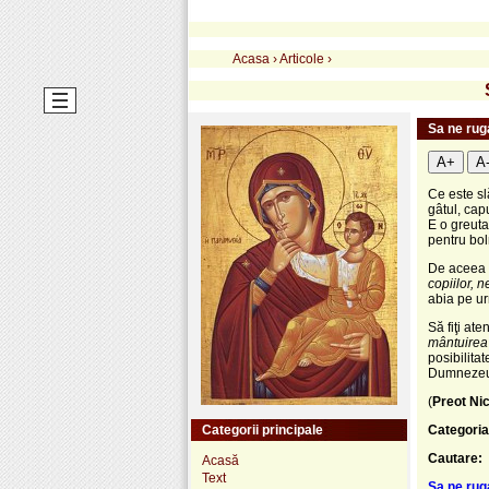
Acasa
›
Articole
›
Sa ne rug
A+
A
Ce este sl
gâtul, cap
E o greuta
pentru bol
De aceea ş
copiilor, n
abia pe ur
Să fiţi ate
mântuirea 
posibilita
Dumnezeu ş
(
Preot Ni
Categorii principale
Categoria
Cautare:
Acasă
Text
Sa ne rug