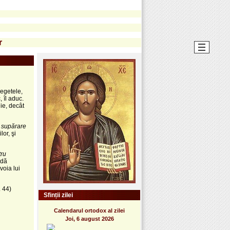
r
degetele,
 îl aduc.
lie, decât
c supărare
or, şi
ru
 dă
voia lui
 44)
Sfinții zilei
Calendarul ortodox al zilei
Joi, 6 august 2026