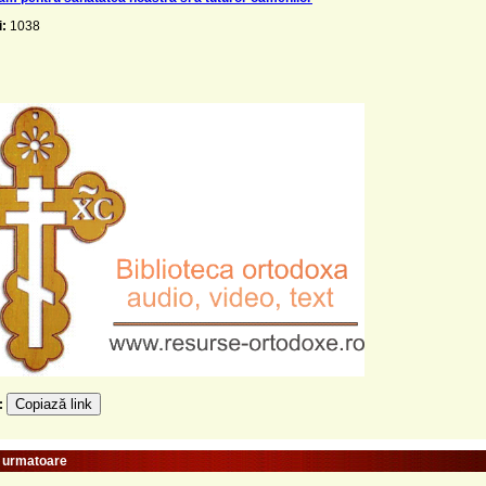
i:
1038
Copiază link
e:
e urmatoare