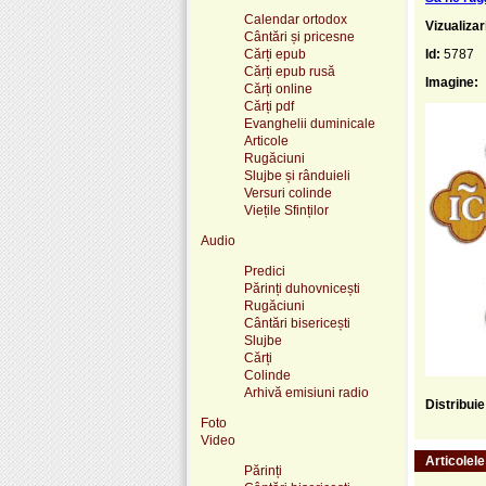
Calendar ortodox
Vizualizar
Cântări și pricesne
Cărți epub
Id:
5787
Cărți epub rusă
Imagine:
Cărți online
Cărți pdf
Evanghelii duminicale
Articole
Rugăciuni
Slujbe și rânduieli
Versuri colinde
Viețile Sfinților
Audio
Predici
Părinți duhovnicești
Rugăciuni
Cântări bisericești
Slujbe
Cărți
Colinde
Arhivă emisiuni radio
Distribui
Foto
Video
Articolel
Părinți