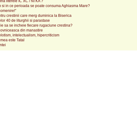
ă literele IC XC / NI KA ?
 si in ce perioada se poate consuma Aghiasma Mare?
pomenire!”
tru crestinii care merg duminica la Biserica
lor 40 de liturghii si parastase
e sa se incheie fiecare rugaciune crestina?
ovniceasca din manastire
elotism, intelectualism, hipercriticism
mea este Tatal
ntei