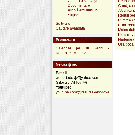
Cântări bisericești
Ce înseamn
Documentare
Cand, cum
Arhivă emisiuni TV
„Vesnica 
Slujbe
Reguli pen
Puterea ce
Software
Cum trebui
Căutare avansată
Maica duh
Pietism, z
Nadejdea 
Promovare
Usa pocai
Calendar pe stil vechi -
Republica Moldova
Ne găsiți pe:
E-mail:
webortodox[AT]yahoo.com
(inlocuiti [AT] cu @)
Youtube:
youtube.com/@resurse-ortodoxe