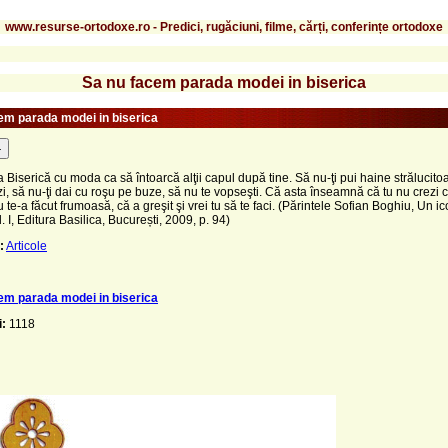
www.resurse-ortodoxe.ro - Predici, rugăciuni, filme, cărți, conferințe ortodoxe
Sa nu facem parada modei in biserica
em parada modei in biserica
-
la Biserică cu moda ca să întoarcă alţii capul după tine. Să nu-ţi pui haine strălucito
i, să nu-ţi dai cu roşu pe buze, să nu te vopseşti. Că asta înseamnă că tu nu crezi 
e-a făcut frumoasă, că a greşit şi vrei tu să te faci. (Părintele Sofian Boghiu, Un i
l. I, Editura Basilica, București, 2009, p. 94)
:
Articole
em parada modei in biserica
i:
1118