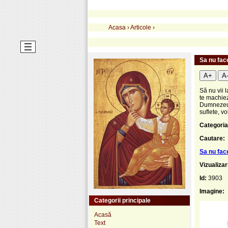
Acasa
›
Articole
›
Sa nu fac
A+
A
Să nu vii 
te machiez
Dumnezeu t
suflete, vo
Categoria
Cautare:
Sa nu fac
Vizualizar
Id:
3903
Imagine:
Categorii principale
Acasă
Text