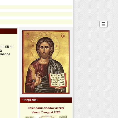
are! Să nu
că
conar de
Sfinții zilei
Calendarul ortodox al zilei
Vineri, 7 august 2026