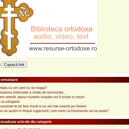
Copiază link
e:
e urmatoare
ampla cu cel care nu se roaga?
nseamna indeosebi a crede de necrezutul…
m smeriti, atunci numele noastre vor fi scrise in ceruri
la calugarie
 cunoaste-te pe tine insuti si nu vei mai osandi pe nimeni
nu ne auzim in timpul rugaciunii, cum vrem ca Dumnezeu sa ne auda?
izualizate articole din categorie