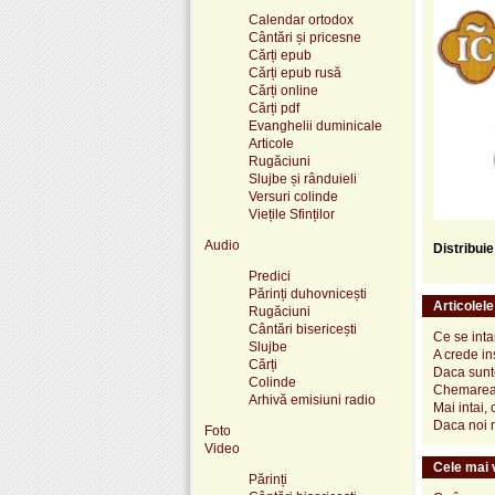
Calendar ortodox
Cântări și pricesne
Cărți epub
Cărți epub rusă
Cărți online
Cărți pdf
Evanghelii duminicale
Articole
Rugăciuni
Slujbe și rânduieli
Versuri colinde
Viețile Sfinților
Audio
Distribui
Predici
Părinți duhovnicești
Articolel
Rugăciuni
Cântări bisericești
Ce se int
Slujbe
A crede i
Cărți
Daca sunte
Colinde
Chemarea 
Arhivă emisiuni radio
Mai intai,
Daca noi 
Foto
Video
Cele mai v
Părinți