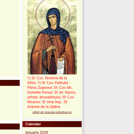
†) Sf. Cuv. Teodora de la
Sihla
;
†) Sf. Cuv. Pafnutie -
Pârvu Zugravul
; Sf. Cuv. Mc.
Dometie Persul; Sf. Ier. Narcis,
arhiep. Ierusalimului; Sf. Cuv.
Nicanor; Sf. Irina împ.; Sf.
Antonie de la Optina
oferit de resurse-ortodoxe.ro
Calendar
Ianuarie 2026