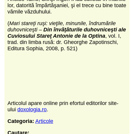
lor, datorită împărtăşaniei, şi el trece cu bine toate
vămile văzduhului.
(
Mari stareţi ruşi: vieţile, minunile, îndrumările
duhovniceşti –
Din învăţăturile duhovniceşti ale
Cuviosului Stareţ Antonie de la Optina
, vol. I,
trad. din limba rusă: dr. Gheorghe Zapotinschi,
Editura Sophia, 2008, p. 521)
Articolul apare online prin efortul editorilor site-
ului
doxologia.ro
.
Categoria:
Articole
Cautare: