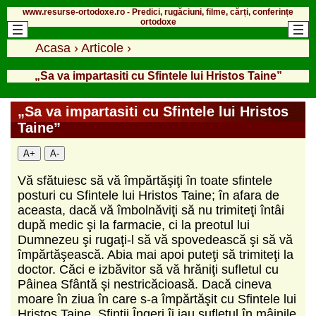
www.resurse-ortodoxe.ro - Predici, rugăciuni, filme, cărți, conferințe
ortodoxe
Acasa
›
Articole
›
„Sa va impartasiti cu Sfintele lui Hristos Taine”
„Sa va impartasiti cu Sfintele lui Hristos
Taine”
A+
A-
Vă sfătuiesc să vă împărtăşiţi în toate sfintele
posturi cu Sfintele lui Hristos Taine; în afara de
aceasta, dacă vă îmbolnăviţi să nu trimiteţi întâi
după medic şi la farmacie, ci la preotul lui
Dumnezeu şi rugaţi-l să vă spovedească şi să vă
împărtăşească. Abia mai apoi puteţi să trimiteţi la
doctor. Căci e izbăvitor să vă hrăniţi sufletul cu
Pâinea Sfântă şi nestricăcioasă. Dacă cineva
moare în ziua în care s-a împărtăşit cu Sfintele lui
Hristos Taine, Sfinţii Îngeri îi iau sufletul în mâinile