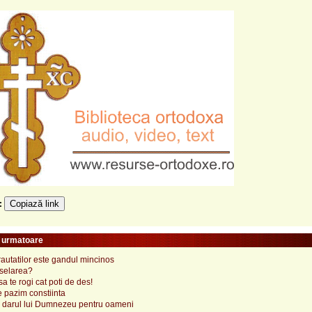
Copiază link
e:
e urmatoare
rautatilor este gandul mincinos
nselarea?
sa te rogi cat poti de des!
 pazim constiinta
e darul lui Dumnezeu pentru oameni