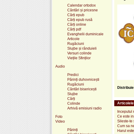
Calendar ortodox
Cântări și pricesne
Cărți epub
Cărți epub rusă
Cărți online
Cărți pdf
Evanghelii duminicale
Articole
Rugăciuni
Slujbe și rânduieli
Versuri colinde
Viețile Sfinților
Audio
Predici
Părinți duhovnicești
Rugăciuni
Distribui
Cântări bisericești
Slujbe
Cărți
Articolel
Colinde
Arhivă emisiuni radio
Inceputul 
Ce este i
Foto
Sileste-te 
Video
Cum sa ne
Părinți
Harul est