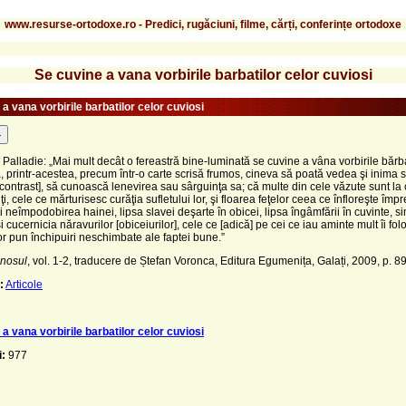
www.resurse-ortodoxe.ro - Predici, rugăciuni, filme, cărți, conferințe ortodoxe
Se cuvine a vana vorbirile barbatilor celor cuviosi
a vana vorbirile barbatilor celor cuviosi
-
 Palladie: „Mai mult decât o fereastră bine-luminată se cuvine a vâna vorbirile bărba
a, printr-acestea, precum într-o carte scrisă frumos, cineva să poată vedea şi inima sa
[contrast], să cunoască lenevirea sau sârguinţa sa; că multe din cele văzute sunt la 
i, cele ce mărturisesc curăţia sufletului lor, şi floarea feţe­lor ceea ce înfloreşte îm
şi neîmpodobirea hainei, lipsa slavei deşarte în obicei, lipsa îngâmfării în cuvinte, si
 cucernicia năravurilor [obi­ceiurilor], cele ce [adică] pe cei ce iau aminte mult îi fol
lor pun închi­puiri neschimbate ale faptei bune.”
inosul
, vol. 1-2, traducere de Ștefan Voronca, Editura Egumenița, Galați, 2009, p. 89
:
Articole
a vana vorbirile barbatilor celor cuviosi
i:
977