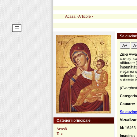
Acasa
›
Articole
›
Se cuvine 
A+
A
Zis-a Avva
cuvioşi, c
alăturare 
îmbunătăţiţ
vieţuirea 
noimelor şi
sufletele 
(
Everghet
Categoria
Cautare:
Se cuvine 
Vizualizar
Categorii principale
Id:
16463
Acasă
Text
Imagine: