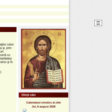
ţilor celor
 şi, prin
cei
preună cu
mpli­tatea
osesc şi în
)
Sfinții zilei
Calendarul ortodox al zilei
Joi, 6 august 2026