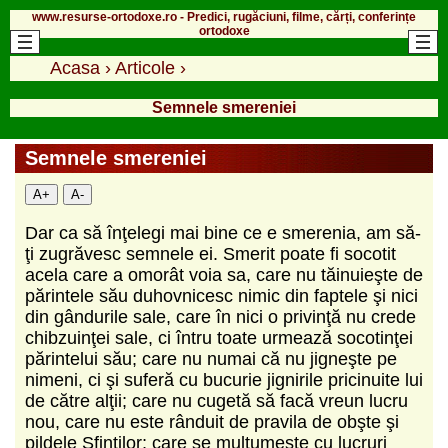
www.resurse-ortodoxe.ro - Predici, rugăciuni, filme, cărți, conferințe
ortodoxe
Acasa
›
Articole
›
Semnele smereniei
Semnele smereniei
A+
A-
Dar ca să înţelegi mai bine ce e smerenia, am să-
ţi zugrăvesc semnele ei. Smerit poate fi socotit
acela care a omorât voia sa, care nu tăinuieşte de
părintele său duhovnicesc nimic din faptele şi nici
din gândurile sale, care în nici o privinţă nu crede
chibzuinţei sale, ci întru toate urmează socotinţei
părintelui său; care nu numai că nu jigneşte pe
nimeni, ci şi suferă cu bucurie jignirile pricinuite lui
de către alţii; care nu cugetă să facă vreun lucru
nou, care nu este rânduit de pravila de obşte şi
pildele Sfinţilor; care se mulţumeşte cu lucruri