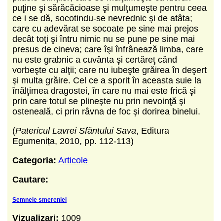
puţine şi sărăcăcioase şi mulţumeşte pentru ceea
ce i se dă, socotindu-se nevrednic şi de atâta;
care cu adevărat se socoate pe sine mai prejos
decât toţi şi întru nimic nu se pune pe sine mai
presus de cineva; care îşi înfrânează limba, care
nu este grabnic a cuvânta şi certăreţ când
vorbeşte cu alţii; care nu iubeşte grăirea în deşert
şi multa grăire. Cel ce a sporit în aceasta suie la
înălţimea dragostei, în care nu mai este frică şi
prin care totul se plineşte nu prin nevoinţă şi
osteneală, ci prin râvna de foc şi dorirea binelui.
(
Patericul Lavrei Sfântului Sava
, Editura
Egumenița, 2010, pp. 112-113)
Categoria:
Articole
Cautare:
Semnele smereniei
Vizualizari:
1009