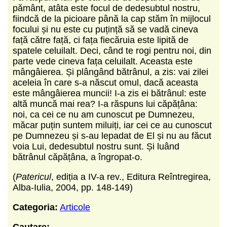
pământ, atâta este focul de dedesubtul nostru,
fiindcă de la picioare până la cap stăm în mijlocul
focului și nu este cu puțință să se vadă cineva
față către față, ci fața fiecăruia este lipită de
spatele celuilalt. Deci, când te rogi pentru noi, din
parte vede cineva fața celuilalt. Aceasta este
mângâierea. Și plângând bătrânul, a zis: vai zilei
aceleia în care s-a născut omul, dacă aceasta
este mângâierea muncii! I-a zis ei bătrânul: este
altă muncă mai rea? I-a răspuns lui căpățâna:
noi, ca cei ce nu am cunoscut pe Dumnezeu,
măcar puțin suntem miluiți, iar cei ce au cunoscut
pe Dumnezeu și s-au lepadat de El și nu au făcut
voia Lui, dedesubtul nostru sunt. Și luând
bătrânul căpățâna, a îngropat-o.
(
Patericul
, ediția a IV-a rev., Editura Reîntregirea,
Alba-Iulia, 2004, pp. 148-149)
Categoria:
Articole
Cautare: