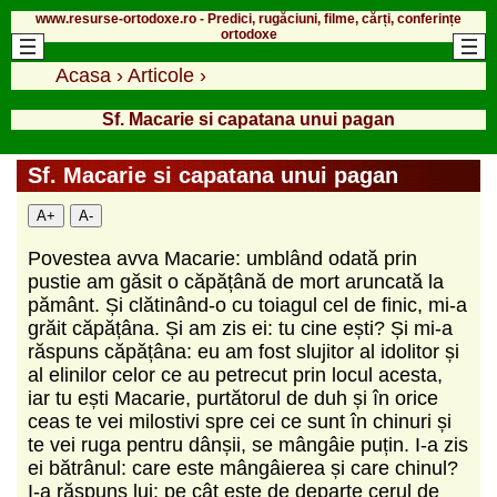
www.resurse-ortodoxe.ro - Predici, rugăciuni, filme, cărți, conferințe
ortodoxe
Acasa
›
Articole
›
Sf. Macarie si capatana unui pagan
Sf. Macarie si capatana unui pagan
A+
A-
Povestea avva Macarie: umblând odată prin
pustie am găsit o căpățână de mort aruncată la
pământ. Și clătinând-o cu toiagul cel de finic, mi-a
grăit căpățâna. Și am zis ei: tu cine ești? Și mi-a
răspuns căpățâna: eu am fost slujitor al idolitor și
al elinilor celor ce au petrecut prin locul acesta,
iar tu ești Macarie, purtătorul de duh și în orice
ceas te vei milostivi spre cei ce sunt în chinuri și
te vei ruga pentru dânșii, se mângâie puțin. I-a zis
ei bătrânul: care este mângâierea și care chinul?
I-a răspuns lui: pe cât este de departe cerul de