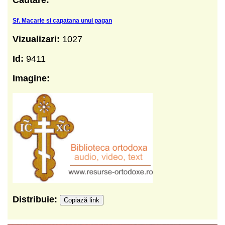
Sf. Macarie si capatana unui pagan
Vizualizari:
1027
Id:
9411
Imagine:
Distribuie:
Copiază link