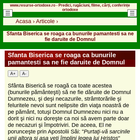
www.resurse-ortodoxe.ro - Predici, rugăciuni, filme, cărți, conferințe
ortodoxe
Acasa
›
Articole
›
Sfanta Biserica se roaga ca bunurile pamantesti sa ne
fie daruite de Domnul
Sfanta Biserica se roaga ca bunurile
pamantesti sa ne fie daruite de Domnul
A+
A-
Sfânta Biserică se roagă ca toate acestea
(bunurile pământeşti) să ne fie dăruite de Domnul
Dumnezeu, şi deşi necazurile, strâmtorările şi
feluritele nevoi sunt nelipsite din viaţa noastră de
pe pământ, totuşi Domnul Dumnezeu nici nu a
dorit şi nici nu doreşte ca noi să avem parte doar
de necazuri şi împotriviri. De aceea, El ne
porunceşte prin Apostolii Săi: "
Purtaţi-vă sarcinile
unii altora şi aşa veţi împlini legea lui Hristos
"