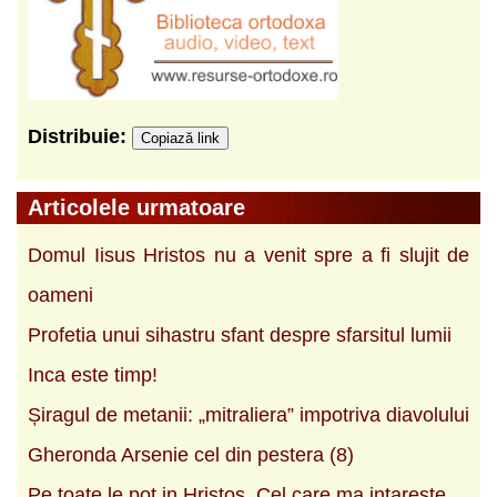
Distribuie:
Copiază link
Articolele urmatoare
Domul Iisus Hristos nu a venit spre a fi slujit de
oameni
Profetia unui sihastru sfant despre sfarsitul lumii
Inca este timp!
Șiragul de metanii: „mitraliera” impotriva diavolului
Gheronda Arsenie cel din pestera (8)
Pe toate le pot in Hristos, Cel care ma intareste