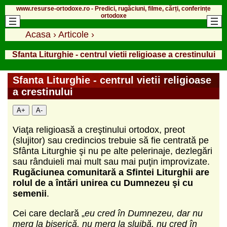
www.resurse-ortodoxe.ro - Predici, rugăciuni, filme, cărți, conferințe
ortodoxe
Acasa
›
Articole
›
Sfanta Liturghie - centrul vietii religioase a crestinului
Sfanta Liturghie - centrul vietii religioase
a crestinului
A+
A-
Viaţa religioasă a creştinului ortodox, preot
(slujitor) sau credincios trebuie să fie centrată pe
Sfânta Liturghie şi nu pe alte pelerinaje, dezlegări
sau rânduieli mai mult sau mai puţin improvizate.
Rugăciunea comunitară a Sfintei Liturghii are
rolul de a întări unirea cu Dumnezeu şi cu
semenii
.
Cei care declară „
eu cred în Dumnezeu, dar nu
merg la biserică, nu merg la slujbă, nu cred în