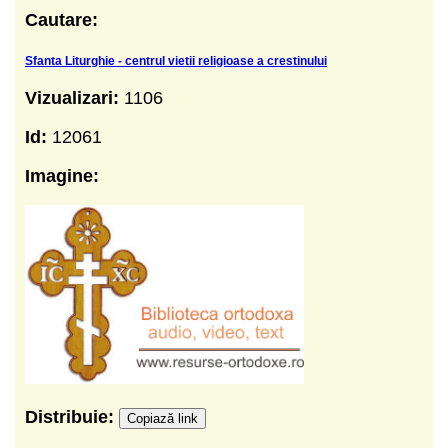
Cautare:
Sfanta Liturghie - centrul vietii religioase a crestinului
Vizualizari:
1106
Id:
12061
Imagine:
Distribuie:
Copiază link