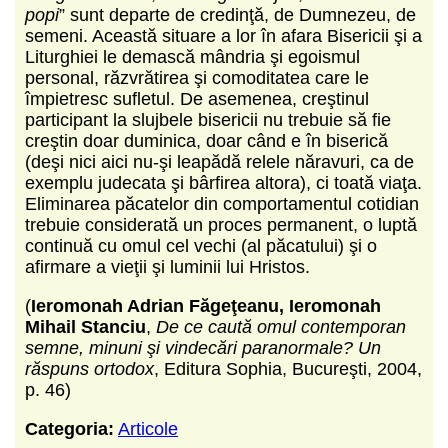
popi
” sunt departe de credinţă, de Dumnezeu, de
semeni. Această situare a lor în afara Bisericii şi a
Liturghiei le demască mândria şi egoismul
personal, răzvrătirea şi comoditatea care le
împietresc sufletul. De asemenea, creştinul
participant la slujbele bisericii nu trebuie să fie
creştin doar duminica, doar când e în biserică
(deşi nici aici nu-şi leapădă relele năravuri, ca de
exemplu judecata şi bârfirea altora), ci toată viaţa.
Eliminarea păcatelor din comportamentul cotidian
trebuie considerată un proces permanent, o luptă
continuă cu omul cel vechi (al păcatului) şi o
afirmare a vieţii şi luminii lui Hristos.
(
Ieromonah Adrian Făgeţeanu, Ieromonah
Mihail Stanciu
,
De ce caută omul contemporan
semne, minuni şi vindecări paranormale? Un
răspuns ortodox
, Editura Sophia, Bucureşti, 2004,
p. 46)
Categoria:
Articole