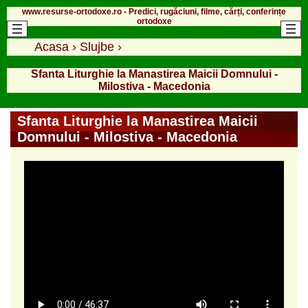
www.resurse-ortodoxe.ro - Predici, rugăciuni, filme, cărți, conferințe
ortodoxe
Acasa
›
Slujbe
›
Sfanta Liturghie la Manastirea Maicii Domnului -
Milostiva - Macedonia
Sfanta Liturghie la Manastirea Maicii
Domnului - Milostiva - Macedonia