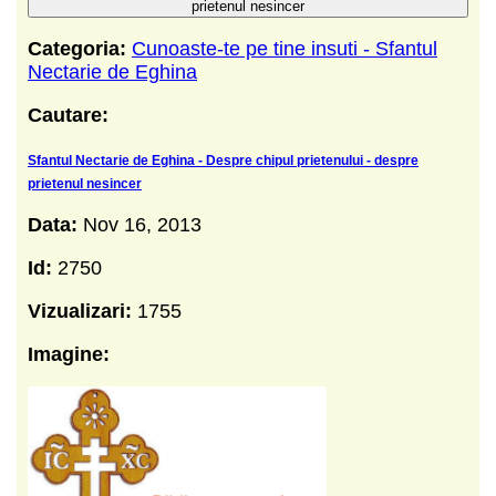
prietenul nesincer
Categoria:
Cunoaste-te pe tine insuti - Sfantul
Nectarie de Eghina
Cautare:
Sfantul Nectarie de Eghina - Despre chipul prietenului - despre
prietenul nesincer
Data:
Nov 16, 2013
Id:
2750
Vizualizari:
1755
Imagine: