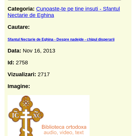
Categoria:
Cunoaste-te pe tine insuti - Sfantul
Nectarie de Eghina
Cautare:
Sfantul Nectarie de Eghina - Despre nadejde - chipul disperarii
Data:
Nov 16, 2013
Id:
2758
Vizualizari:
2717
Imagine: