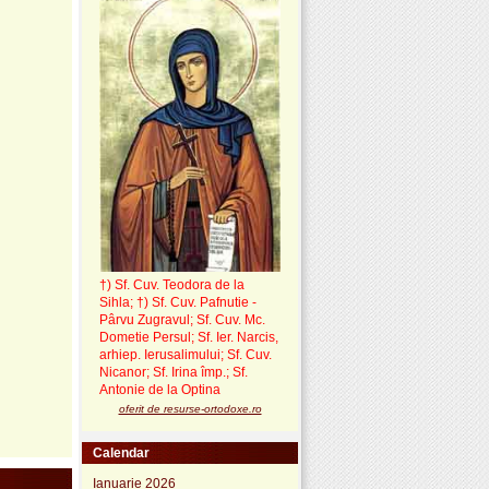
†) Sf. Cuv. Teodora de la
Sihla
;
†) Sf. Cuv. Pafnutie -
Pârvu Zugravul
; Sf. Cuv. Mc.
Dometie Persul; Sf. Ier. Narcis,
arhiep. Ierusalimului; Sf. Cuv.
Nicanor; Sf. Irina împ.; Sf.
Antonie de la Optina
oferit de resurse-ortodoxe.ro
Calendar
Ianuarie 2026