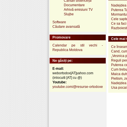
Cântări bisericești
Documentare
Nadejdea
Arhivă emisiuni TV
Puterea Ta
Slujbe
Mormantul 
Cele sapte
Software
Ce sa faci
Căutare avansată
Razboieste
Promovare
Cele mai v
Calendar pe stil vechi -
Ce înseamn
Republica Moldova
Cand, cum
„Vesnica 
Reguli pen
Ne găsiți pe:
Puterea ce
E-mail:
Cum trebui
webortodox[AT]yahoo.com
Maica duh
(inlocuiti [AT] cu @)
Pietism, z
Youtube:
Nadejdea 
youtube.com/@resurse-ortodoxe
Usa pocai