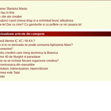
inei Sfantului Maslu
tau in tine
 zile ale creatiei
 atunci cand cineva drag si-a schimbat brusc atitudinea
-te! Dar cu cine? Cu gandurile si cu poftele ce vin asupra ta!
izualizate articole din categorie
ă literele IC XC / NI KA ?
 si in ce perioada se poate consuma Aghiasma Mare?
pomenire!”
tru crestinii care merg duminica la Biserica
lor 40 de liturghii si parastase
e sa se incheie fiecare rugaciune crestina?
ovniceasca din manastire
elotism, intelectualism, hipercriticism
mea este Tatal
ntei