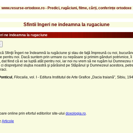
www.resurse-ortodoxe.ro - Predici, rugăciuni, filme, cărți, conferințe ortodoxe
Sfintii Ingeri ne indeamna la rugaciune
geri ne indeamna la rugaciune
-
ă Sfinţii Îngeri ne îndeamnă la rugăciune şi stau de faţă împreună cu noi, bucurân
e pentru noi. Dacă suntem prin urmare cu nepăsare şi primim gânduri potrivnice, 
e, dat fiind că ei se luptă atât pentru noi, iar noi nu vrem să ne rugăm lui Dumnezeu 
, ci dispreţuind slujba noastră şi părăsind pe Stăpânul şi Dumnezeul acestora, pet
raci.
Ponticul
,
Filocalia
, vol. I - Editura Institutul de Arte Grafice „Dacia traiană”, Sibiu, 19
pare online prin efortul editorilor site-ului
doxologia.ro
.
:
Articole