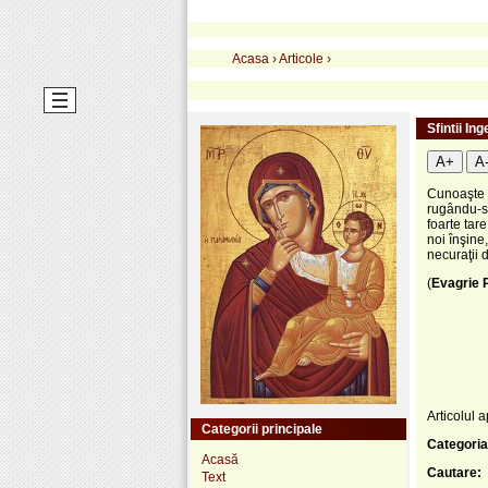
Acasa
›
Articole
›
Sfintii In
A+
A
Cunoaşte c
rugându-s
foarte tar
noi înşine
necuraţii d
(
Evagrie 
Articolul a
Categorii principale
Categoria
Acasă
Cautare:
Text