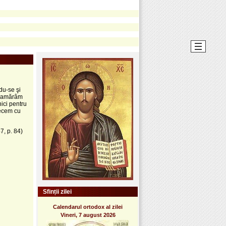
du-se şi
îi amărâm
nici pentru
recem cu
47, p. 84)
Sfinții zilei
Calendarul ortodox al zilei
Vineri, 7 august 2026