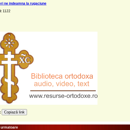
geri ne indeamna la rugaciune
i:
1122
Copiază link
e:
e urmatoare