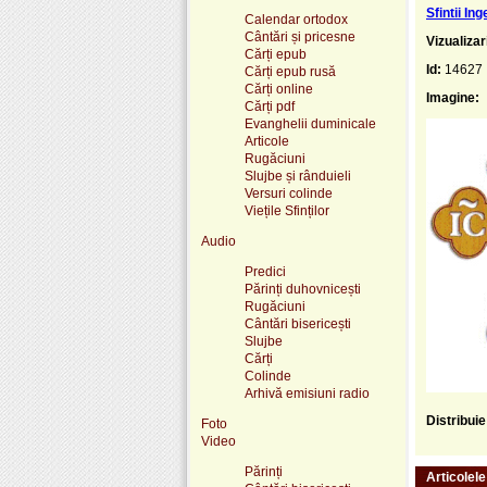
Sfintii In
Calendar ortodox
Cântări și pricesne
Vizualizar
Cărți epub
Id:
14627
Cărți epub rusă
Cărți online
Imagine:
Cărți pdf
Evanghelii duminicale
Articole
Rugăciuni
Slujbe și rânduieli
Versuri colinde
Viețile Sfinților
Audio
Predici
Părinți duhovnicești
Rugăciuni
Cântări bisericești
Slujbe
Cărți
Colinde
Arhivă emisiuni radio
Distribui
Foto
Video
Părinți
Articolel