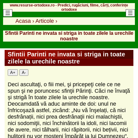
www.resurse-ortodoxe.ro - Predici, rugăciuni, filme, cărți, conferințe
ortodoxe
Acasa
›
Articole
›
Sfintii Parinti ne invata si striga in toate zilele la urechile
noastre
Sfintii Parinti ne invata si striga in toate
zilele la urechile noastre
A+
A-
Deci ascultaţi, o fiii mei, şi pricepeţi cele ce ne
spun şi ne poruncesc sfinţii Părinţi. Căci ne învaţă
şi strigă în toate zilele la urechile noastre.
Deocamdată vă aduc aminte de doi: unul ne
înfricoşază astfel, zicând: „Nu vă înşelați, că nici
desfrânații, nici prea desfrânaţii nici malachiştii,
nici sodomiţii, nici închinătorii la idoli, nici lacomii
de avere, nici tâlharii, nici răpitorii, nici bețivii, nici
hulitorii nu vor moşteni împărăţ ia lui Dumnezeu".