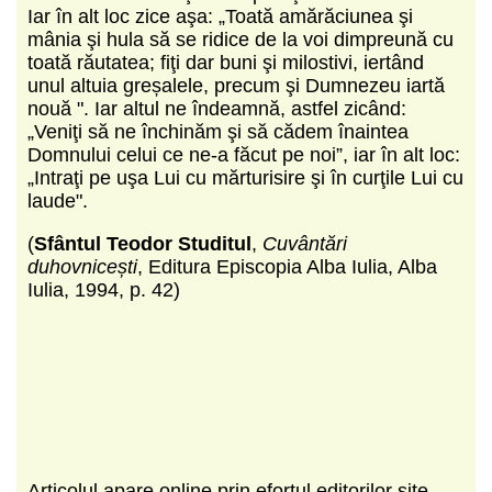
Iar în alt loc zice aşa: „Toată amărăciunea şi
mânia şi hula să se ridice de la voi dimpreună cu
toată răutatea; fiţi dar buni şi milostivi, iertând
unul altuia greșalele, precum şi Dumnezeu iartă
nouă ". Iar altul ne îndeamnă, astfel zicând:
„Veniţi să ne închinăm şi să cădem înaintea
Domnului celui ce ne-a făcut pe noi”, iar în alt loc:
„Intraţi pe uşa Lui cu mărturisire şi în curţile Lui cu
laude".
(
Sfântul Teodor Studitul
,
Cuvântări
duhovnicești
, Editura Episcopia Alba Iulia, Alba
Iulia, 1994, p. 42)
Articolul apare online prin efortul editorilor site-