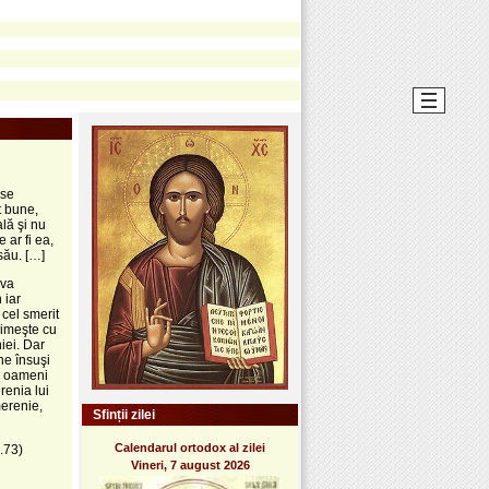
 se
t bune,
lă şi nu
 ar fi ea,
său. […]
 va
 iar
cel smerit
rimeşte cu
iei. Dar
ne însuşi
pe oameni
renia lui
merenie,
Sfinții zilei
Calendarul ortodox al zilei
p.73)
Vineri, 7 august 2026