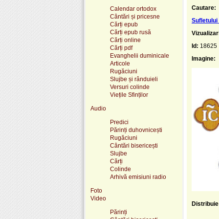
Cautare:
Calendar ortodox
Cântări și pricesne
Sufletulu
Cărți epub
Cărți epub rusă
Vizualizar
Cărți online
Id:
18625
Cărți pdf
Evanghelii duminicale
Imagine:
Articole
Rugăciuni
Slujbe și rânduieli
Versuri colinde
Viețile Sfinților
Audio
Predici
Părinți duhovnicești
Rugăciuni
Cântări bisericești
Slujbe
Cărți
Colinde
Arhivă emisiuni radio
Foto
Video
Distribui
Părinți