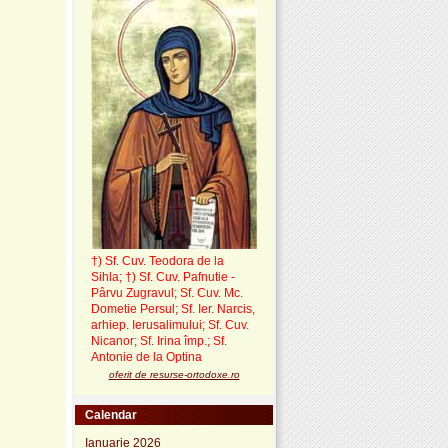
†) Sf. Cuv. Teodora de la
Sihla
;
†) Sf. Cuv. Pafnutie -
Pârvu Zugravul
; Sf. Cuv. Mc.
Dometie Persul; Sf. Ier. Narcis,
arhiep. Ierusalimului; Sf. Cuv.
Nicanor; Sf. Irina împ.; Sf.
Antonie de la Optina
oferit de resurse-ortodoxe.ro
Calendar
Ianuarie 2026