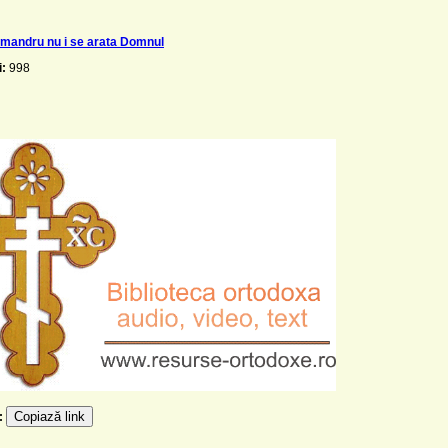
i mandru nu i se arata Domnul
i:
998
Copiază link
e: