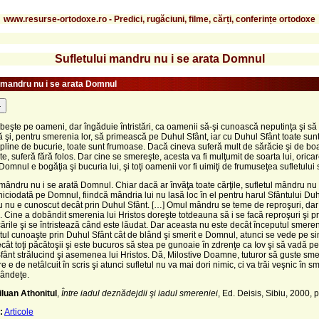
www.resurse-ortodoxe.ro - Predici, rugăciuni, filme, cărți, conferințe ortodoxe
Sufletului mandru nu i se arata Domnul
i mandru nu i se arata Domnul
-
eşte pe oameni, dar îngăduie întristări, ca oamenii să-şi cunoască neputinţa şi să
şi, pentru smerenia lor, să primească pe Duhul Sfânt, iar cu Duhul Sfânt toate sun
 pline de bucurie, toate sunt frumoase. Dacă cineva suferă mult de sărăcie şi de boa
e, suferă fără folos. Dar cine se smereşte, acesta va fi mulţumit de soarta lui, oricare
Domnul e bogăţia şi bucuria lui, şi toţi oamenii vor fi uimiţi de frumuseţea sufletului 
 mândru nu i se arată Domnul. Chiar dacă ar învăţa toate cărţile, sufletul mândru nu
iciodată pe Domnul, fiindcă mândria lui nu lasă loc în el pentru harul Sfântului Duh
nu e cunoscut decât prin Duhul Sfânt. […] Omul mândru se teme de reproşuri, dar 
 Cine a dobândit smerenia lui Hristos doreşte totdeauna să i se facă reproşuri şi p
ările şi se întristează când este lăudat. Dar aceasta nu este decât începutul smeren
tul cunoaşte prin Duhul Sfânt cât de blând şi smerit e Domnul, atunci se vede pe si
cât toţi păcătoşii şi este bucuros să stea pe gunoaie în zdrenţe ca Iov şi să vadă 
fânt strălucind şi asemenea lui Hristos. Dă, Milostive Doamne, tuturor să guste sme
e e de netâlcuit în scris şi atunci sufletul nu va mai dori nimic, ci va trăi veşnic în s
blândeţe.
iluan Athonitul
,
Între iadul deznădejdii şi iadul smereniei
, Ed. Deisis, Sibiu, 2000, 
:
Articole