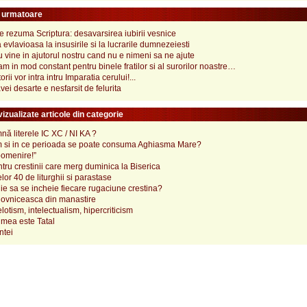
e urmatoare
 rezuma Scriptura: desavarsirea iubirii vesnice
evlavioasa la insusirile si la lucrarile dumnezeiesti
ine in ajutorul nostru cand nu e nimeni sa ne ajute
m in mod constant pentru binele fratilor si al surorilor noastre…
orii vor intra intru Imparatia cerului!...
vei desarte e nesfarsit de felurita
izualizate articole din categorie
ă literele IC XC / NI KA ?
 si in ce perioada se poate consuma Aghiasma Mare?
pomenire!”
tru crestinii care merg duminica la Biserica
lor 40 de liturghii si parastase
e sa se incheie fiecare rugaciune crestina?
ovniceasca din manastire
elotism, intelectualism, hipercriticism
mea este Tatal
ntei