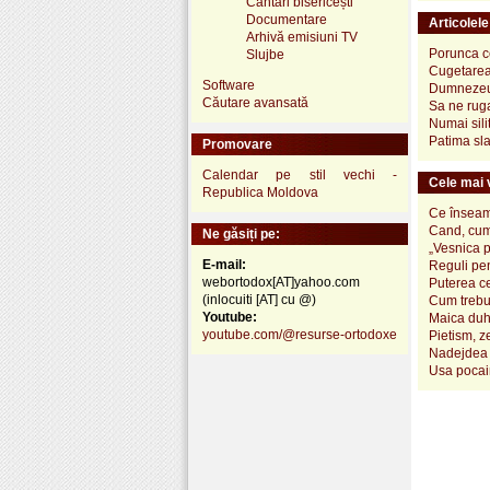
Cântări bisericești
Documentare
Articolel
Arhivă emisiuni TV
Porunca ce
Slujbe
Cugetarea 
Software
Dumnezeu v
Căutare avansată
Sa ne ruga
Numai silit
Patima sla
Promovare
Calendar pe stil vechi -
Cele mai v
Republica Moldova
Ce înseamn
Cand, cum
Ne găsiți pe:
„Vesnica 
E-mail:
Reguli pen
webortodox[AT]yahoo.com
Puterea ce
(inlocuiti [AT] cu @)
Cum trebui
Youtube:
Maica duh
youtube.com/@resurse-ortodoxe
Pietism, z
Nadejdea 
Usa pocai