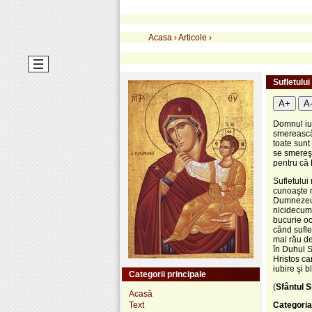
Acasa
›
Articole
›
Sufletulu
A+
A
Domnul iub
smerească 
toate sunt
se smereşt
pentru că 
Sufletului
cunoaşte n
Dumnezeu 
nicidecum.
bucurie oc
când sufle
mai rău de
în Duhul S
Hristos car
iubire şi 
Categorii principale
(
Sfântul S
Acasă
Text
Categoria