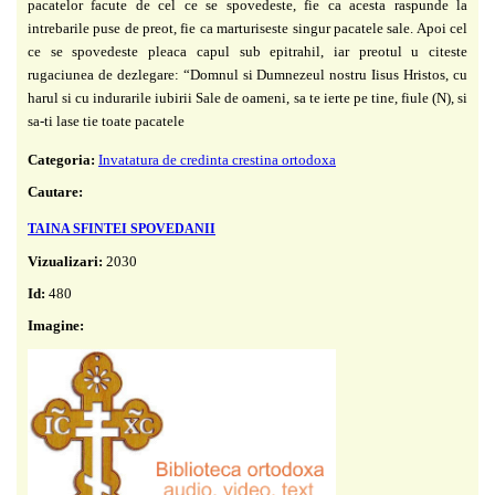
pacatelor facute de cel ce se spovedeste, fie ca acesta raspunde la
intrebarile puse de preot, fie ca marturiseste singur pacatele sale. Apoi cel
ce se spovedeste pleaca capul sub epitrahil, iar preotul u citeste
rugaciunea de dezlegare: “Domnul si Dumnezeul nostru Iisus Hristos, cu
harul si cu indurarile iubirii Sale de oameni, sa te ierte pe tine, fiule (N), si
sa-ti lase tie toate pacatele
Categoria:
Invatatura de credinta crestina ortodoxa
Cautare:
TAINA SFINTEI SPOVEDANII
Vizualizari:
2030
Id:
480
Imagine: