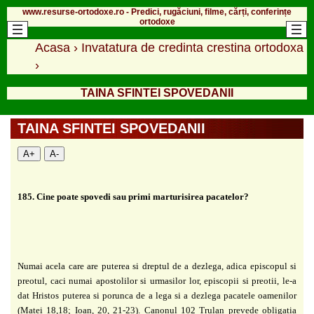
www.resurse-ortodoxe.ro - Predici, rugăciuni, filme, cărți, conferințe
ortodoxe
Acasa
›
Invatatura de credinta crestina ortodoxa
›
TAINA SFINTEI SPOVEDANII
TAINA SFINTEI SPOVEDANII
A+
A-
185. Cine poate spovedi sau primi marturisirea pacatelor?
Numai acela care are puterea si dreptul de a dezlega, adica episcopul si
preotul, caci numai apostolilor si urmasilor lor, episcopii si preotii, le-a
dat Hristos puterea si porunca de a lega si a dezlega pacatele oamenilor
(Matei 18,18; Ioan, 20, 21-23). Canonul 102 Trulan prevede obligatia