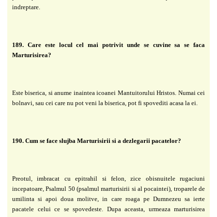
indreptare.
189. Care este locul cel mai potrivit unde se cuvine sa se faca
Marturisirea?
Este biserica, si anume inaintea icoanei Mantuitorului Hristos. Numai cei
bolnavi, sau cei care nu pot veni la biserica, pot fi spovediti acasa la ei.
190. Cum se face slujba Marturisirii si a dezlegarii pacatelor?
Preotul, imbracat cu epitrahil si felon, zice obisnuitele rugaciuni
incepatoare, Psalmul 50 (psalmul marturisirii si al pocaintei), troparele de
umilinta si apoi doua molitve, in care roaga pe Dumnezeu sa ierte
pacatele celui ce se spovedeste. Dupa aceasta, urmeaza marturisirea