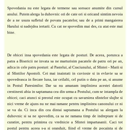
Spovedania nu este legata de termene sau soroace anumite din cursul
anului. Putem alerga la duhovnic ori de cate ori si oricand simtim nevoia
de a ne usura sufletul de povara pacatelor, sau de a primi mangaierea
Harului si nadejdea iertarii. Cu cat ne spovedim mai des, cu atat este mai
bine.
De obicei insa spovedania este legata de posturi. De aceea, porunca a
patra a Bisericii ne invata sa ne marturisim pacatele de patru ori pe an,
adica in cele patru posturi: al Pastelui, al Craciunului, al Sfintei - Marii si
al Sfintilor Apostoli. Cei mai inaintati in cuviosie si in evlavie sa se
spovedeasca in fiecare luna, iar ceilalti, cel putin o data pe an, si anume
in Postul Paresimilor. Dar sa nu amanam implinirea acestei datorii
crestinesti abia in saptamana cea din urma a Postului, cum se intampla de
obicei; caci atunci si preotul este ocupat cu savarsirea sfintelor slujbe si
nici vreme de ajuns nu ne mai ramane pentru implinirea canonului ce ni
se va da. Ci inca din cea dintai saptamana a Postului sa alergam la
duhovnic si sa ne spovedim, ca sa ne ramana timp de indreptare si de
curatire, pentru primirea cu vrednicie a Sfintei impartasanii. Caci tot
postul pentru aceea s-a si oranduit, fiind el vreme de pocainta si de