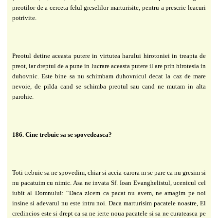
preotilor de a cerceta felul greselilor marturisite, pentru a prescrie leacuri
potrivite.
Preotul detine aceasta putere in virtutea harului hirotoniei in treapta de
preot, iar dreptul de a pune in lucrare aceasta putere il are prin hirotesia in
duhovnic. Este bine sa nu schimbam duhovnicul decat la caz de mare
nevoie, de pilda cand se schimba preotul sau cand ne mutam in alta
parohie.
186. Cine trebuie sa se spovedeasca?
Toti trebuie sa ne spovedim, chiar si aceia carora m se pare ca nu gresim si
nu pacatuim cu nimic. Asa ne invata Sf. Ioan Evanghelistul, ucenicul cel
iubit al Domnului: “Daca zicem ca pacat nu avem, ne amagim pe noi
insine si adevarul nu este intru noi. Daca marturisim pacatele noastre, El
credincios este si drept ca sa ne ierte noua pacatele si sa ne curateasca pe