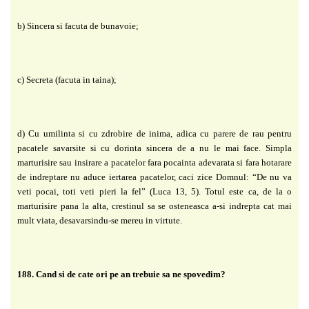
b) Sincera si facuta de bunavoie;
c) Secreta (facuta in taina);
d) Cu umilinta si cu zdrobire de inima, adica cu parere de rau pentru
pacatele savarsite si cu dorinta sincera de a nu le mai face. Simpla
marturisire sau insirare a pacatelor fara pocainta adevarata si fara hotarare
de indreptare nu aduce iertarea pacatelor, caci zice Domnul: “De nu va
veti pocai, toti veti pieri la fel” (Luca 13, 5). Totul este ca, de la o
marturisire pana la alta, crestinul sa se osteneasca a-si indrepta cat mai
mult viata, desavarsindu-se mereu in virtute.
188. Cand si de cate ori pe an trebuie sa ne spovedim?