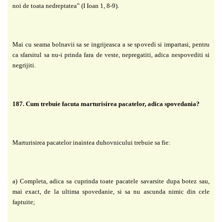
noi de toata nedreptatea” (I Ioan 1, 8-9).
Mai cu seama bolnavii sa se ingrijeasca a se spovedi si impartasi, pentru
ca sfarsitul sa nu-i prinda fara de veste, nepregatiti, adica nespovediti si
negrijiti.
187. Cum trebuie facuta marturisirea pacatelor, adica spovedania?
Marturisirea pacatelor inaintea duhovnicului trebuie sa fie:
a) Completa, adica sa cuprinda toate pacatele savarsite dupa botez sau,
mai exact, de la ultima spovedanie, si sa nu ascunda nimic din cele
faptuite;