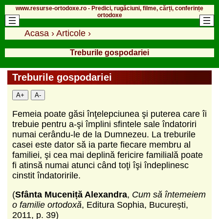
www.resurse-ortodoxe.ro - Predici, rugăciuni, filme, cărți, conferințe
ortodoxe
Acasa
›
Articole
›
Treburile gospodariei
Treburile gospodariei
A+
A-
Femeia poate găsi înţelepciunea şi puterea care îi
trebuie pentru a-şi împlini sfintele sale îndatoriri
numai cerându-le de la Dumnezeu. La treburile
casei este dator să ia parte fiecare membru al
familiei, şi cea mai deplină fericire familială poate
fi atinsă numai atunci când toţi îşi îndeplinesc
cinstit îndatoririle.
(
Sfânta Muceniță Alexandra
,
Cum să întemeiem
o familie ortodoxă
, Editura Sophia, București,
2011, p. 39)