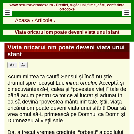
www.resurse-ortodoxe.ro - Predici, rugăciuni, filme, cărți, conferințe
ortodoxe
Acasa
›
Articole
›
Viata oricarui om poate deveni viata unui sfant
Viata oricarui om poate deveni viata unui
sfant
A+
A-
Acum mintea ta caută Sensul şi încă nu ştie
drumul spre locaşul Lui:
inima omului.
Acceptă şi
binecuvântează-ţi calea şi “povestea vieţii” tale de
până acum pentru ca tot ce ai lucrat şi adunat în
ea să devină “povestea mântuirii” tale. Ştii, viaţa
oricărui om poate deveni viaţa unui sfânt! Doar să
vrea omul să-L primească pe Domnul ca Domn şi
Dumnezeu al vieţii sale.
Da, a trecut vremea credinţei “orbeşti” a copilului