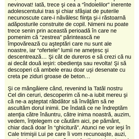
nevinovat! Iată, trece şi cea a “îndoielilor” inerente
adolescentului tras şi chiar sfâşiat de puterile
necunoscute care-i năvălesc fiinţa şi-i răstoarnă
adăposturile construite de copil. Nimeni nu poate
trece senin prin această perioadă în care ne
pomenim că “zestrea” părintească ne
împovărează cu aşteptări care nu sunt ale
noastre, iar “ofertele” lumii ne ameţesc şi
descentrează… Şi cât de dureros e să crezi că nu
ai decât două ieşiri: obedienţa sau revolta! Şi să
descoperi că ambele erau doar uşi desenate cu
creta pe ziduri groase de beton…
Şi ce mângâiere când, revenind la Tatăl nostru
Cel din ceruri, descoperim că ne-a iubit mereu şi
că ne-a aşteptat răbdător să învăţăm să ne
ascultăm dorul inimii. De îndată ce ne îndreptăm
atenţia către înăuntru, către inima noastră, auzim,
vedem, înţelegem ce căutăm aici, pe pământ,
chiar dacă doar în “ghicitură”. Atunci ne vor ieşi în
Cale trimişii Lui pe care îi vom recunoaşte, auzi,