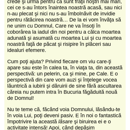
crede şi urma pentru că sunt fraţii noştri mai mari,
cei ce s-au întors înaintea noastră acasă, sau nici
n-au plecat şi nici nu s-au îmbolnăvit de invidie
pentru rătăcirea noastră… De la ei vom învăţa să
ne unim cu Domnul, Care ne va însoţi în
coborârea la iadul din noi pentru a călca moartea
adunată şi asumată cu moartea Lui şi cu moartea
noastră faţă de păcat şi risipire în plăceri sau
idealuri efemere.
Cum poţi ajuta? Privind fiecare om viu care-ţi
apare sau este în calea ta, în viaţa ta, din această
perspectivă: un pelerin, ca şi mine, pe Cale. E o
perspectivă din care vom auzi şi înţelege vocea
lăuntrică a iubirii şi dăruirii de sine fără ascultarea
căreia nu putem intra în Bucuria făgăduită nouă
de Domnul!
Nu te teme că, făcând voia Domnului, lăsându-te
în voia Lui, poţi deveni pasiv. E în noi o fantastică
împotrivire la această
lăsare
şi biruirea ei e o
activitate intensă! Apoi, când depăşim