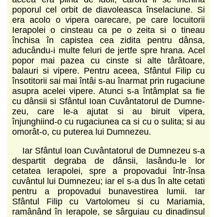
poporul cel orbit de diavoleasca înselaciune. Si
era acolo o vipera oarecare, pe care locuitorii
Ierapolei o cinsteau ca pe o zeita si o tineau
închisa în capistea cea zidita pentru dânsa,
aducându-i multe feluri de jertfe spre hrana. Acel
popor mai pazea cu cinste si alte târâtoare,
balauri si vipere. Pentru aceea, Sfântul Filip cu
însotitorii sai mai întâi s-au înarmat prin rugaciune
asupra acelei vipere. Atunci s-a întâmplat sa fie
cu dânsii si Sfântul Ioan Cuvântatorul de Dumne­
zeu, care le-a ajutat si au biruit vipera,
înjunghiind-o cu rugaciunea ca si cu o sulita; si au
omorât-o, cu puterea lui Dumnezeu.
Iar Sfântul Ioan Cuvântatorul de Dumnezeu s-a
despartit degraba de dânsii, lasându-le lor
cetatea Ierapolei, spre a propovadui într-însa
cuvântul lui Dumnezeu; iar el s-a dus în alte cetati
pentru a propovadui bunavestirea lumii. Iar
Sfântul Filip cu Vartolomeu si cu Mariamia,
ramânând în Ierapole, se sârguiau cu dinadinsul