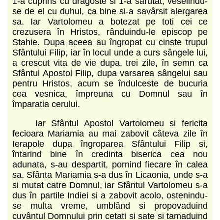
1-a cuprins cu dragoste si 1-a sarutat, veselindu-
se de el cu duhul, ca bine si-a savârsit alergarea
sa. Iar Vartolomeu a botezat pe toti cei ce
crezusera în Hristos, rânduindu-le episcop pe
Stahie. Dupa aceea au îngropat cu cinste trupul
Sfântului Filip, iar în locul unde a curs sângele lui,
a crescut vita de vie dupa. trei zile, în semn ca
Sfântul Apostol Filip, dupa varsarea sângelui sau
pentru Hristos, acum se îndulceste de bucuria
cea vesnica, împreuna cu Domnul sau în
împaratia cerului.
Iar Sfântul Apostol Vartolomeu si fericita
fecioara Mariamia au mai zabovit câteva zile în
Ierapole dupa îngroparea Sfântului Filip si,
întarind bine în credinta biserica cea nou
adunata, s-au despartit, pornind fiecare în calea
sa. Sfânta Mariamia s-a dus în Licaonia, unde s-a
si mutat catre Domnul, iar Sfântul Vartolomeu s-a
dus în partile Indiei si a zabovit acolo, ostenindu-
se multa vreme, umblând si propovaduind
cuvântul Domnului prin cetati si sate si tamaduind