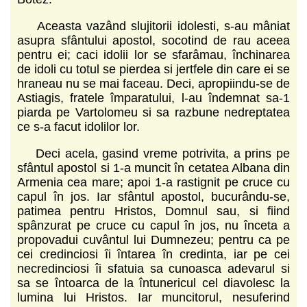
Aceasta vazând slujitorii idolesti, s-au mâniat
asupra sfântului apostol, socotind de rau aceea
pentru ei; caci idolii lor se sfarâmau, închinarea
de idoli cu totul se pierdea si jertfele din care ei se
hraneau nu se mai faceau. Deci, apropiindu-se de
Astiagis, fratele împara­tului, l-au îndemnat sa-1
piarda pe Vartolomeu si sa razbune nedreptatea
ce s-a facut idolilor lor.
Deci acela, gasind vreme potrivita, a prins pe
sfântul apostol si 1-a muncit în cetatea Albana din
Armenia cea mare; apoi 1-a rastignit pe cruce cu
capul în jos. Iar sfântul apostol, bucurându-se,
patimea pentru Hristos, Domnul sau, si fiind
spânzurat pe cruce cu capul în jos, nu înceta a
propovadui cuvântul lui Dumnezeu; pentru ca pe
cei credinciosi îi întarea în credinta, iar pe cei
necredinciosi îi sfatuia sa cunoasca adevarul si
sa se întoarca de la întunericul cel diavolesc la
lumina lui Hristos. Iar muncitorul, nesuferind