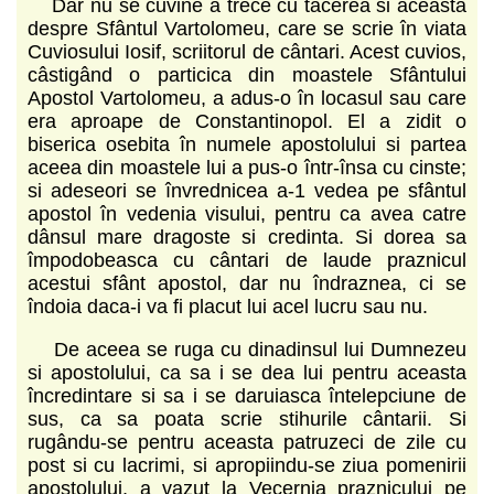
Dar nu se cuvine a trece cu tacerea si aceasta
despre Sfântul Vartolomeu, care se scrie în viata
Cuviosului Iosif, scriitorul de cântari. Acest cuvios,
câstigând o particica din moastele Sfântului
Apostol Vartolomeu, a adus-o în locasul sau care
era aproape de Constantinopol. El a zidit o
biserica osebita în numele apostolului si partea
aceea din moastele lui a pus-o într-însa cu cinste;
si adeseori se învrednicea a-1 vedea pe sfântul
apostol în vedenia visului, pentru ca avea catre
dânsul mare dragoste si credinta. Si dorea sa
împodobeasca cu cântari de laude praznicul
acestui sfânt apostol, dar nu îndraznea, ci se
îndoia daca-i va fi placut lui acel lucru sau nu.
De aceea se ruga cu dinadinsul lui Dumnezeu
si apostolului, ca sa i se dea lui pentru aceasta
încredintare si sa i se daruiasca întelepciune de
sus, ca sa poata scrie stihurile cântarii. Si
rugându-se pentru aceasta patruzeci de zile cu
post si cu lacrimi, si apropiindu-se ziua pomenirii
apostolului, a vazut la Vecernia praznicului pe