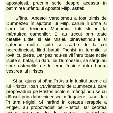
apostolesti, precum scrie despre aceasta în
patimirea Sfântului Apostol Filip, astfel:
Sfântul Apostol Vartolomeu a fost trimis de
Dumnezeu în ajutorul lui Filip, caruia îi urma si
sora lui, fecioara Mariamia, toti slujind la
mântuirea oamenilor. Ei au trecut prin toate
cetatile Lidiei si ale Misiei, binevestindu-le si
suferind multe ispite si scârbe de la cei
necredinciosi, fiind batuti, închisi în temnite si
loviti cu pietre. Dar pazindu-se vii întru toate acele
ispite si batai, cu darul lui Dumnezeu, se sârguiau
spre ostenelile ce le erau înainte întru buna-
vestirea lui Hristos.
Si au ajuns si pâna în Asia la iubitul ucenic al
lui Hristos, Ioan Cuvântatorul de Dumnezeu, care
propovaduia pe Hristos acolo si mângâindu-se cu
dânsul prin duhovniceasca mângâiere, s-au dus
în tara Frigiei. Si intrând în cetatea Ierapole a
Frigiei, au propovaduit pe Hristos. Iar cetatea
aceea era plina de idoli, carora li se închina