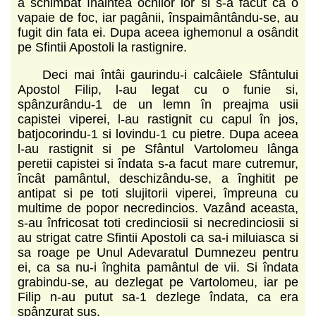
a schimbat înaintea ochilor lor si s-a facut ca o
vapaie de foc, iar pagânii, înspaimântându-se, au
fugit din fata ei. Dupa aceea ighemonul a osândit
pe Sfintii Apostoli la rastignire.
Deci mai întâi gaurindu-i calcâiele Sfântului
Apostol Filip, l-au legat cu o funie si,
spânzurându-1 de un lemn în preajma usii
capistei viperei, l-au rastignit cu capul în jos,
batjocorindu-1 si lovindu-1 cu pietre. Dupa aceea
l-au rastignit si pe Sfântul Vartolomeu lânga
peretii capistei si îndata s-a facut mare cutremur,
încât pamântul, deschizându-se, a înghitit pe
antipat si pe toti slujitorii viperei, împreuna cu
multime de popor necredincios. Vazând aceasta,
s-au înfricosat toti credinciosii si necredinciosii si
au strigat catre Sfintii Apostoli ca sa-i miluiasca si
sa roage pe Unul Adevaratul Dumnezeu pentru
ei, ca sa nu-i înghita pamântul de vii. Si îndata
grabindu-se, au dezlegat pe Vartolomeu, iar pe
Filip n-au putut sa-1 dezlege îndata, ca era
spânzurat sus.