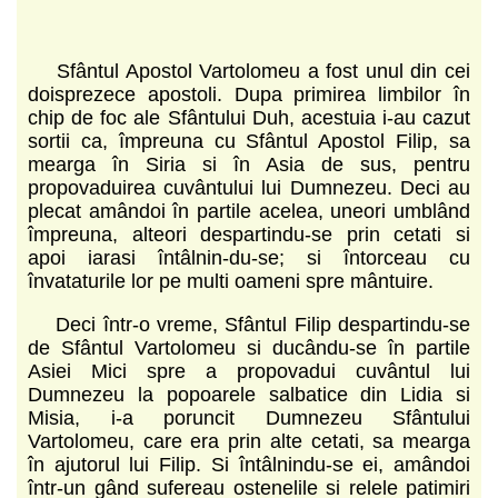
Sfântul Apostol Vartolomeu a fost unul din cei
doisprezece apostoli. Dupa primirea limbilor în
chip de foc ale Sfântului Duh, acestuia i-au cazut
sortii ca, împreuna cu Sfântul Apostol Filip, sa
mearga în Siria si în Asia de sus, pentru
propovaduirea cuvântului lui Dumnezeu. Deci au
plecat amândoi în partile acelea, uneori umblând
împreuna, alteori despartindu-se prin cetati si
apoi iarasi întâlnin-du-se; si întorceau cu
învataturile lor pe multi oameni spre mântuire.
Deci într-o vreme, Sfântul Filip despartindu-se
de Sfântul Vartolomeu si ducându-se în partile
Asiei Mici spre a propovadui cuvântul lui
Dumnezeu la popoarele salbatice din Lidia si
Misia, i-a poruncit Dumnezeu Sfântului
Vartolomeu, care era prin alte cetati, sa mearga
în ajutorul lui Filip. Si întâlnindu-se ei, amândoi
într-un gând sufereau ostenelile si relele patimiri