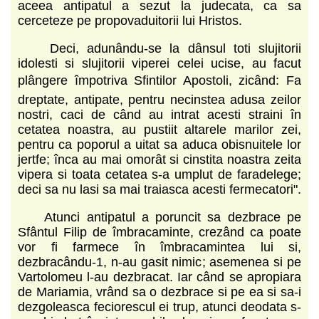
aceea antipatul a sezut la judecata, ca sa
cerceteze pe propovaduitorii lui Hristos.
Deci, adunându-se la dânsul toti slujitorii
idolesti si slujitorii viperei celei ucise, au facut
plângere împotriva Sfintilor Apostoli, zicând: Fa
dreptate, antipate, pentru necinstea adusa zeilor
nostri, caci de când au intrat acesti straini în
cetatea noastra, au pustiit altarele marilor zei,
pentru ca poporul a uitat sa aduca obisnuitele lor
jertfe; înca au mai omorât si cinstita noastra zeita
vipera si toata cetatea s-a umplut de faradelege;
deci sa nu lasi sa mai traiasca acesti fermecatori".
Atunci antipatul a poruncit sa dezbrace pe
Sfântul Filip de îmbracaminte, crezând ca poate
vor fi farmece în îmbracamintea lui si,
dezbracându-1, n-au gasit nimic; asemenea si pe
Vartolomeu l-au dezbracat. Iar când se apropiara
de Mariamia, vrând sa o dezbrace si pe ea si sa-i
dezgoleasca feciorescul ei trup, atunci deodata s-