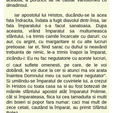
dinadinsul.
Iar apostolul lui Hristos, ducându-se la acea
fata îndracita, îndata a fugit diavolul dintr-însa, iar
fata împaratului s-a facut sa­natoasa. Dupa
aceasta, vrând împaratul sa multumeasca
sfântului, i-a trimis camile încarcate cu daruri: cu
aur, cu argint, cu margaritare si cu alte lucruri
pretioase. Iar el, fiind sarac cu duhul si neavând
trebuinta de nimic, le-a trimis înapoi la împarat,
zicându-i: Eu nu fac negutatorie cu aceste lucruri,
ci caut suflete omenesti, pe care, de le voi
dobândi, le voi duce la cer si atunci ma voi arata
înaintea Domnului meu ca sunt mare negutator".
Si umilindu-se împaratul de cuvintele lui, a crezut
în Hristos cu toata casa sa si au fost botezati de
mâinile sfântului apostol atât împaratul Polimie,
cât si împarateasa, fiica lui cea tamaduita si multi
din boieri si popor fara numar; caci mai mult de
zece cetati, cautând la împarat, au primit Sfântul
Botez.