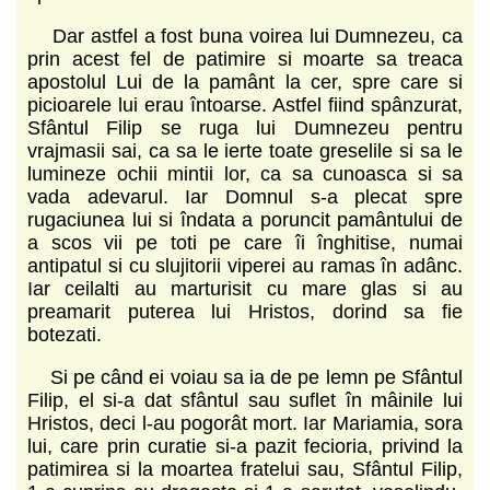
Dar astfel a fost buna voirea lui Dumnezeu, ca
prin acest fel de patimire si moarte sa treaca
apostolul Lui de la pamânt la cer, spre care si
picioarele lui erau întoarse. Astfel fiind spânzurat,
Sfântul Filip se ruga lui Dumnezeu pentru
vrajmasii sai, ca sa le ierte toate greselile si sa le
lumineze ochii mintii lor, ca sa cunoasca si sa
vada adevarul. Iar Domnul s-a plecat spre
rugaciunea lui si îndata a poruncit pamântului de
a scos vii pe toti pe care îi înghitise, numai
antipatul si cu slujitorii viperei au ramas în adânc.
Iar ceilalti au marturisit cu mare glas si au
preamarit puterea lui Hristos, dorind sa fie
botezati.
Si pe când ei voiau sa ia de pe lemn pe Sfântul
Filip, el si-a dat sfântul sau suflet în mâinile lui
Hristos, deci l-au pogorât mort. Iar Mariamia, sora
lui, care prin curatie si-a pazit fecioria, privind la
patimirea si la moartea fratelui sau, Sfântul Filip,