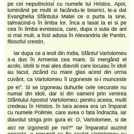
pe cei neputinciosi cu numele lui Hristos. Apoi,
luminând pe multi si facându-le biserici, le-a dat
Evanghelia Sfântului Matei ce o purta la sine,
talmacind-o în limba lor. înca a lasat la ei si pe
cea în limba evreiasca, care, dupa o suta de ani
si mai mult, a fost adusa în Alexandria de Pantin,
filosoful crestin.
Iar dupa ce a iesit din India, Sfântul Vartolomeu
s-a dus în Armenia cea mare. Si mergând el
acolo, idolii si mai ales diavolii care locuiau în idoli
au tacut, zicând cu mare glas acest din urma
cuvânt, ca Vartolomeu îi izgoneste si-i munceste
pe ei". Si se izgoneau duhurile cele necurate nu
numai din idoli, dar si din oameni prin venirea
Sfântului Apostol Vartolomeu; pentru aceea, multi
credeau în Hristos. în tara aceea era un împarat
cu numele Polimie, care avea o fata îndracita, iar
diavolul striga prin gura ei: O, Vartolomee, si de
aici ne izgonesti pe noi?" Iar împaratul auzind
aceasta, a poruncit sa fie cautat Vartolomeu cu