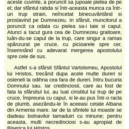
aceste cuvinte, a poruncit sa jupoaie pielea de pe
el; dar sfântul rabda si într-aceasta munca ca într-
un trup strain, neîncetat binecuvântând si
proslavind pe Dumnezeu. In sfârsit, muncitorul a
poruncit ca odata cu pielea sa-i taie si capul.
Atunci a tacut gura cea de Dumnezeu graitoare,
luân-du-se capul de la trup, care singur a ramas
spânzurat pe cruce, cu picioarele spre cer,
însemnând cu adevarat mergerea apostolului
spre cele de sus.
Astfel s-a sfârsit Sfântul Vartolomeu, Apostolul
lui Hristos, trecând dupa acele multe dureri si
osteneli la odihna cea fara de dureri, întru bucuria
Domnului sau. Iar credinciosii, care au fost de
fata la sfârsitul lui, au luat cinstitul lui trup de pe
cruce, împreuna cu capul, si le-au pus într-o racla
de plumb, asezându-le în aceeasi cetate Albana
din Armenia mare. Iar de la sfintele lui moaste se
dadeau bolnavilor tamaduiri cu minune; pentru
aceasta, multi necredinciosi s-au apropiat de
Biserica lui Hristos.