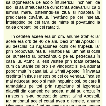
sa izgoneasca de acolo întunericul închinarii de
idoli si sa straluceasca cunostinta adevarului ca o
lumina mare, ostenindu-se ziua si noaptea în
predicarea cuvântului, învatând pe cei înselati,
înteleptind pe cei fara de minte si povatuind la
calea dreptatii pe cei rataciti.
In cetatea aceea era un om, anume Stahie; iar
acela era orb de 40 de ani. Deci Sfintii Apostoli i-
au deschis cu rugaciunea ochii cei trupesti, iar
prin propovaduirea lui Hristos i-au luminat si ochii
cei sufletesti si, botezându-1 pe el, petreceau în
casa lui. Atunci a iesit vestea prin toata cetatea,
cum ca Stahie cel orb s-a vindecat; si s-a adunat
popor mult în casa lui. Si Sfintii Apostoli îi învatau
credinta în Iisus Hristos pe cei ce veneau. înca se
mai aduceau acolo si multi neputinciosi, pe care îi
tamaduiau pe toti prin rugaciune si izgoneau
diavolii din oameni; de aceea, multi au crezut în
Hristos si s-au botezat de acesti Sfinti Apostoli.
Iar antipatul acelei cetati avea o femeie, anume
Nicanora, care, fiind muscata de un sarpe, zacea