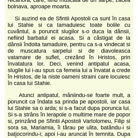
bolnava, aproape moarta.
Si auzind ea de Sfintii Apostoli ca sunt în casa
lui Stahie si ca tamaduiesc toate bolile cu
cuvântul, a poruncit slugilor s-o duca la dânsii,
nefiind barbatul ei acasa. Si a câstigat de la
dânsii îndoita tamaduire, pentru ca s-a vindecat si
de muscatura sarpelui si de diavoleasca
vatamare de suflet, crezând în Hristos, prin
învatatura lor. Deci, venind antipatul acasa,
slugile lui i-au spus ca femeia lui a învatat a crede
în Hristos, de la niste oameni straini care locuiesc
în casa lui Stahie.
Atunci antipatul, mâniindu-se foarte mult, a
poruncit ca îndata sa prinda pe apostoli, iar casa
lui Stahie sa o arda; si s-a facut dupa porunca lui.
Si s-a strâns în Ierapole o multime mare de popor
si, prinzând pe Sfintii Apostoli Vartolomeu, Filip si
sora sa, Mariamia, îi târau pe ulita, batându-i si
batjocorindu-i; apoi i-au aruncat în temnita. Dupa