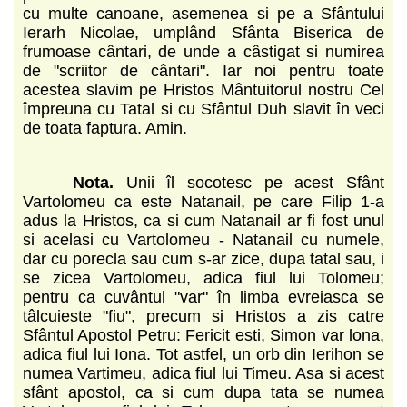
cu multe canoane, asemenea si pe a Sfântului
Ierarh Nicolae, umplând Sfânta Biserica de
frumoase cântari, de unde a câstigat si numirea
de "scriitor de cântari". Iar noi pentru toate
acestea slavim pe Hristos Mântuitorul nostru Cel
împreuna cu Tatal si cu Sfântul Duh slavit în veci
de toata faptura. Amin.
Nota.
Unii îl socotesc pe acest Sfânt
Vartolomeu ca este Natanail, pe care Filip 1-a
adus la Hristos, ca si cum Natanail ar fi fost unul
si acelasi cu Vartolomeu - Natanail cu numele,
dar cu porecla sau cum s-ar zice, dupa tatal sau, i
se zicea Vartolomeu, adica fiul lui Tolomeu;
pentru ca cuvântul "var" în limba evreiasca se
tâlcuieste "fiu", precum si Hristos a zis catre
Sfântul Apostol Petru: Fericit esti, Simon var lona,
adica fiul lui Iona. Tot astfel, un orb din Ierihon se
numea Vartimeu, adica fiul lui Timeu. Asa si acest
sfânt apostol, ca si cum dupa tata se numea