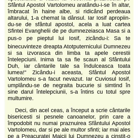
Sfântul Apostol Vartolomeu aratându-i-se în altar,
îmbracat în haine albe, si ridicând perdeaua
altarului, 1-a chemat la dânsul. Iar Iosif apropiin­
du-se de sfântul apostol, acela a luat cartea
Sfintei Evanghelii de pe dumnezeiasca Masa si a
pus-o pe pieptul lui Iosif, zicându-i: Sa te
binecuvinteze dreapta Atotputernicului Dumnezeu
si sa izvorasca din limba ta apele cerestii
întelepciuni. Inima ta sa fie scaun al Sfântului
Duh, iar cântarile tale sa îndulceasca toata
lumea!" Zicându-i aceasta, Sfântul Apostol
Vartolomeu s-a facut nevazut. Iar Cuviosul Iosif,
umplându-se de negraita bucurie si simtind în
sine darul întelepciunii, s-a întins cu totul spre
multumire.
Deci, din acel ceas, a început a scrie cântarile
bisericesti si pesnele canoanelor, prin care a
împodobit nu numai praznuirea Sfântului Apostol
Vartolomeu, dar si pe ale multor sfinti; iar mai ales
pe a Preacuratei Maicii lui Dumnezeu a cinstit-o