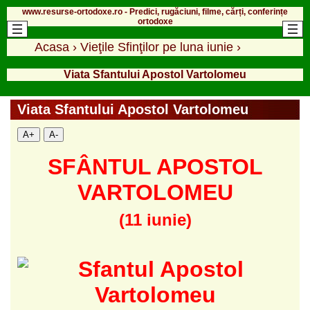
www.resurse-ortodoxe.ro - Predici, rugăciuni, filme, cărți, conferințe
ortodoxe
Acasa
›
Vieţile Sfinţilor pe luna iunie
›
Viata Sfantului Apostol Vartolomeu
Viata Sfantului Apostol Vartolomeu
A+
A-
SFÂNTUL APOSTOL
VARTOLOMEU
(11 iunie)