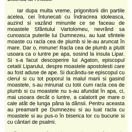
Iar dupa multa vreme, prigonitorii din partile
acelea, cei întunecati cu îndracirea idoleasca,
auzind si vazând minunile ce se faceau de
moastele Sfântului Vartolomeu, nevrând sa
cunoasca puterile lui Dumnezeu, au luat sfintele
moaste cu racla cea de plumb si le-au aruncat în
mare. Dar o, minune! Racla cea de plumb a plutit
usoara ca o luntre pe apa, sosind la insula Lipar.
Si s-a facut descoperire lui Agaton, episcopul
cetatii Liparului, despre moastele apostolesti care
au fost aduse de ape. Si ducându-se episcopul cu
clerul si cu tot poporul la malul marii si gasind
moastele, s-au minunat cu totii cum racla cea de
plumb si cu moastele nu s-au afundat în apa, ci,
mai usoara decât o luntre, a calatorit pe mare o
cale atât de lunga pâna la dânsii. Pentru aceasta
au preamarit pe Dumnezeu si au luat racla cu
moastele si au pus-o în biserica lor cu bucurie si
cu cântari de psalmi.