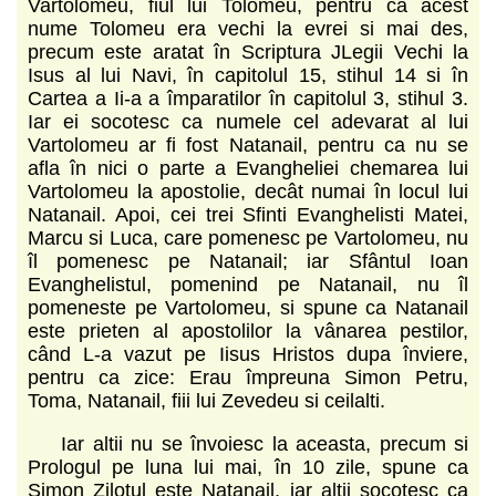
Vartolomeu, fiul lui Tolomeu, pentru ca acest
nume Tolomeu era vechi la evrei si mai des,
precum este aratat în Scriptura JLegii Vechi la
Isus al lui Navi, în capitolul 15, stihul 14 si în
Cartea a Ii-a a împaratilor în capitolul 3, stihul 3.
Iar ei socotesc ca numele cel adevarat al lui
Vartolomeu ar fi fost Natanail, pentru ca nu se
afla în nici o parte a Evangheliei chemarea lui
Vartolomeu la apostolie, decât numai în locul lui
Natanail. Apoi, cei trei Sfinti Evanghelisti Matei,
Marcu si Luca, care pomenesc pe Vartolomeu, nu
îl pomenesc pe Natanail; iar Sfântul Ioan
Evanghelistul, pomenind pe Natanail, nu îl
pomeneste pe Vartolomeu, si spune ca Natanail
este prieten al apostolilor la vânarea pestilor,
când L-a vazut pe Iisus Hristos dupa înviere,
pentru ca zice: Erau împreuna Simon Petru,
Toma, Natanail, fiii lui Zevedeu si ceilalti.
Iar altii nu se învoiesc la aceasta, precum si
Prologul pe luna lui mai, în 10 zile, spune ca
Simon Zilotul este Natanail, iar altii socotesc ca