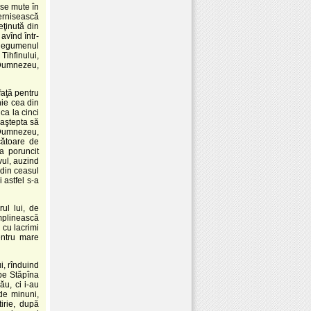
ă se mute în
vernisească
eţinută din
avînd într-
st egumenul
Tihfinului,
 Dumnezeu,
faţă pentru
hie cea din
ca la cinci
 aştepta să
 Dumnezeu,
cătoare de
a poruncit
ul, auzind
din ceasul
 astfel s-a
ul lui, de
mplinească
 cu lacrimi
entru mare
i, rînduind
pe Stăpîna
ău, ci i-au
 de minuni,
irie, după