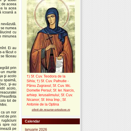
t de aceea
tea la acea
ă icoană a
t nevăzută.
ce se numea
rălucind cu
de minunea
mînt. Ei au
s-a făcut o
i se făceau
grăit prin
r-un munte
şa şi acolo
†) Sf. Cuv. Teodora de la
 cu spaimă,
Sihla
;
†) Sf. Cuv. Pafnutie -
eci, şi-au
Pârvu Zugravul
; Sf. Cuv. Mc.
dit acolo,
Dometie Persul; Sf. Ier. Narcis,
reacuratei
arhiep. Ierusalimului; Sf. Cuv.
Preasfînta
Nicanor; Sf. Irina împ.; Sf.
olo tot de
Antonie de la Optina
fini.
oferit de resurse-ortodoxe.ro
a ca un nor
nit de prin
u rugăciuni
Calendar
ă spre noi
uminează pe
Ianuarie 2026