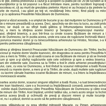
 ştie, zidirea pridvorului a căzut şi a acoperit cu piatră pe cei 20 de lucrători ai bis
 anunţătorilor şi la tot poporul s-a făcut întristare mare, pentru lucrătorii îngropaţi 
socoteau ei, că au murit de greutatea pietrelor. Atunci ei au început a da pietrele la 
zile de muncă, i-au găsit pe toţi vii, nevătămaţi întru nimic; fiind păziţi cu milos
şi cu apărarea Preasfintei Născătoare de Dumnezeu.
porul a văzut aceasta, s-a umplut de bucurie şi au dat mulţumire lui Dumnezeu şi 
de o minune preaslăvită ca aceea. Deci, apucîndu-se din nou la lucru, au zidit prid
umos; iar după ce au sfîrşit toată gătirea şi înfrumuseţarea bisericească, c
rului, a mers la sfinţirea acelei biserici şi Serapion, arhiepiscopul marelui
pul, sfinţind biserica, a pus într-însa cu cinste icoana făcătoare de minuni a P
e de Dumnezeu; iar în pustia aceea, unde era casa de rugăciune închinată Maicii
 porunca marelui domn şi cu binecuvîntarea arhiereului lui Hristos, Nicolae, s-a 
 pentru petrecerea călugărească.
direa şi sfinţirea bisericii Preacuratei Născătoare de Dumnezeu din Tihfini, trecîn
ciosul şi marele domn Vasilie Ioanovici, din dragostea ce avea pentru Preasfînta
u a mers la Tihfini, ca să vadă icoana ei cea făcătoare de minuni şi să se învre
cum şi spre a-şi săvîrşi rugăciunile sale cele osîrdnice şi spre a vedea biseric
ani din vistieriile sale. Ducerea sa la Tihfini a fost în zilele arhieriei preasfinţitulu
ui, care, cu voia lui Dumnezeu, a fost rînduit la scaunul mitropoliei a toată Rusia
reună cu marele domn, a mers şi el la Tihfini, de unde, după multele sale rugăciun
i cu lacrimi vărsate înaintea icoanei făcătoare de minuni, s-a întors la împărăteasc
hovnicească veselie.
artea acelui domn, scaunul singurei stăpîniri a toată Rusia, l-a luat binecredincios
mn Ioan Vasilievici, care s-a încoronat cu împărătească coroană; asemenea avînd 
şi osîrdie după Dumnezeu către Preasfînta Născătoare de Dumnezeu şi către icoa
de minuni din Tihfini. Acel împărat, urmînd tatălui său, a mers acolo singur la închi
serica aceea ţinută şi ocîrmuită de preoţi şi diaconi mireni şi multe locuinţ
 ei, nu i-a plăcut, dorind ca acolo să fie petrecere călugărească.
eea, sfătuindu-se cu prea sfinţitul mitropolit Macarie, cu Pimen, arhiepiscop