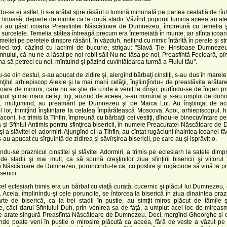
u-se ei astfel, li s-a arătat spre răsărit o lumină minunată pe partea cealaltă de rîul 
 tinoasă, departe de munte ca la două stadii. Văzînd poporul lumina aceea au ale
i au găsit icoana Preasfintei Născătoare de Dumnezeu, împreună cu temelia ş
 surcelele. Temelia stătea întreagă precum era întemeiată în munte; iar sfînta icoan
meliei pe peretele dinspre răsărit, în văzduh, nefiind cu nimic întărită în perete şi st
Deci toţi, căzînd cu lacrimi de bucurie, strigau: "Slavă Ţie, Hristoase Dumnezeu
ului, că nu ne-a lăsat pe noi robii săi! Nu ne lăsa pe noi, Preasfîntă Fecioară, pînă 
na să petreci cu noi, mîntuind şi păzind cuvîntătoarea turmă a Fiului tău".
se din destul, s-au apucat de zidire şi, alergînd bărbaţi cinstiţi, s-au dus în mare
inţitul arhiepiscop Alexie şi la mai marii cetăţii, înştiinţîndu-i de preaslăvita arătar
toare de minuni, care nu se ştie de unde a venit la dînşii, purtîndu-se de îngeri p
pul şi mai marii cetăţi, toţi, auzind de aceea, s-au minunat şi s-au umplut de du
i, mulţumind, au preamărit pe Dumnezeu şi pe Maica Lui. Au înştiinţat de a
ul lor, trimiţînd înştiinţare la cetatea împărătească Moscova. Apoi, arhiepiscopul, h
iaconi, i-a trimis la Tihfin, împreună cu bărbaţii cei vestiţi, dîndu-le binecuvîntare pe
i Sfîntul Antimis pentru sfinţirea bisericii, în numele Preacuratei Născătoare d
 şi a slăvitei ei adormiri. Ajungînd ei la Tihfin, au cîntat rugăciuni înaintea icoanei 
-au apucat cu sîrguinţă de zidirea şi săvîrşirea bisericii, pe care au şi isprăvit-o.
ndu-se praznicul cinstitei şi slăvitei Adormiri, a trimis pe eclesiarh la satele dimpr
e stadii şi mai mult, ca să spună creştinilor ziua sfinţirii bisericii şi viitorul
i Născătoare de Dumnezeu, poruncindu-le ca, cu postire şi rugăciune să vină la p
sericii.
cel eclesiarh trimis era un bărbat cu viaţă curată, cucernic şi plăcut lui Dumnezeu
Acela, împlinindu-şi cele poruncite, se întorcea la biserică în ziua dinaintea prazn
arte de biserică, ca la trei stadii în pustie, au simţit miros plăcut de tămîie 
e, căci darul Sfîntului Duh, prin venirea sa de faţă, a umplut acel loc de mireas
e arate singură Preasfînta Născătoare de Dumnezeu. Deci, mergînd Gheorghe şi c
nde poate veni în pustie o mirosire plăcută ca aceea, fără de veste a văzut pe 