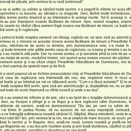
tunecaţi de păcate, prin venirea ta cu rază luminoasă".
-se ei astfel, cu osîrdie şi vărsînd multe lacrimi, s-a pogorît în mîinile lor acea sfî
uprinzînd-o cu bucurie, au sărutat-o cu dragoste. Deci, făcînd multe închinăciuni
tăia lemne pentru biserică şi au întemeiat-o în acelaşi munte. Tot în aceeaşi zi, au
 le-au pus împrejurul icoanei făcătoare de minuni. Apoi, sosind noaptea, popor
 la casele lor, lăsînd cîţiva oameni lîngă icoana cea făcătoare de minuni, ca toată 
ără somn şi în rugăciune.
u petrecut toată noaptea oamenii cei rămaşi, rugîndu-se; iar spre ziuă au adormit şi
ormeau ei, o minune ca aceasta: Icoana aceea făcătoare de minuni a Preasfintei 
eu, ridicîndu-se de acolo cu temelia, prin dumnezeiasca voie, s-a mutat în a
i toate lemnele cele gătite pentru casa de rugăciune, cu icoana şi temelia s-au lu
i s-au mutat în altă parte. Dar nu numai acelea, ci şi surcelele pînă la cele de pe 
-au mutat de acolo, nevăzînd nimeni, nici auzind acea mutare vreunul din păzitori
 oamenii aceia şi n-au văzut chipul Preasfintei Născătoare de Dumnezeu, nici tem
u fost cuprinşi de spaimă mare şi de frică.
zi a venit poporul să se închine preacuratului chip al Preasfintei Născătoare de 
că casa de rugăciune cea întemeiată din nou, dar, negăsind nimic în locul a
at foarte şi au întrebat pe cei ce stătuseră acolo: "Cum s-a făcut aceasta?" Ei le-
 toată noaptea fără somn, spre ziuă am adormit puţin şi, deşteptîndu-ne, nu se şti
luat toate de acolo împreună cu sfînta icoană şi unde s-au dus".
toţi s-au umplut de mîhnire şi de jale, căci s-au lipsit de o bogăţie duhovnicească 
deci, au început a plînge şi a se tîngui şi a face rugăciuni către Dumnezeu, str
iubitorule de oameni, arată-ne dumnezeiescul Tău dar, pe care cu iubire de
t l-ai trimis în partea Rusiei, să nu ascunzi de noi acea nepreţuită comoară,
a ne îmbogăţi sufleteasca noastră sărăcie! O, Stăpînă, Maica milostivirii, unde te-a
ncii robii tăi? Ieri, prin venirea ta la noi, ne-ai umplut de mare bucurie, iar acum, p
lăsat în lacrimi şi în tînguire; deci, arată-ne nouă, lumina noastră şi prefă-ne înt
Aşa tînguindu-se, s-au dus prin muntele acela şi prin toată dumbrava, căutînd cu plî
h, alţii pe pămînt, cercetînd cu dinadinsul pe cea dorită.