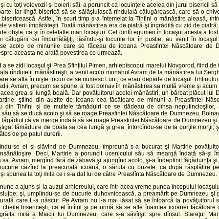
 cu toţi voievozii şi boierii săi, a poruncit ca locuinţele acelea din jurul bisericii s
parte, iar lîngă biserică să se sălăşluiască rînduială călugărească, care să o chi
 bisericească. Astfel, în scurt timp s-a întemeiat la Tihfini o mănăstire aleasă, într
le vistierii împărăteşti. Toată mănăstirea era de piatră şi îngrădită cu zid de piatră; 
 de obşte, ca şi în celelalte mari locaşuri. Cel dintîi egumen în locaşul acesta a fo
oi călugării cei îmbunătăţiţi, lăsîndu-şi locurile lor în pustie, au venit în locaşul 
-se acolo de minunile care se făceau de icoana Preasfintei Născătoare de
spre aceasta ne arată povestirea ce urmează.
 a se zidi locaşul şi Prea Sfinţitul Pimen, arhiepiscopul marelui Novgorod, fiind de 
ala rînduielii mănăstireşti, a venit acolo monahul Avram de la mănăstirea lui Serg
care se afla în nişte locuri ce se numesc Luni, ce erau departe de locaşul Tihfinului 
adii. Avram, precum se spune, a fost bolnav în mănăstirea sa multă vreme şi acum
cea grea şi lungă boală. Dar povăţuitorul acelei mănăstiri, un bărbat plăcut lui
tirie, ştiind din auzite de icoana cea făcătoare de minuni a Preasfintei Năs
din Tihfini şi de multele tămăduiri ce se dădeau de dînsa neputincioşilor, 
i său să se ducă acolo şi să se roage Preasfintei Născătoare de Dumnezeu. Bolnav
a făgăduit că va merge îndată să se roage Preasfintei Născătoare de Dumnezeu şi 
ştigat tămăduire de boala sa cea lungă şi grea, întorcîndu-se de la porţile morţii; şi
ătos de pe patul durerii.
îndu-se el şi slăvind pe Dumnezeu, împreună s-a bucurat şi Martirie povăţuitor
însănătoşire. Deci, Martirie a poruncit ucenicului său să meargă îndată să-şi î
 sa. Avram, mergînd fără de zăbavă şi ajungînd acolo, şi-a îndeplinit făgăduinţa şi,
bucurie căzînd la preacurata icoană, o săruta cu buzele, ca după răsplătire p
şi spunea la toţi mila ce i s-a dat lui de către Preasfînta Născătoare de Dumnezeu.
une a ajuns şi la auzul arhiereului, care într-acea vreme punea începutul locaşulu
la slujbe; şi, umplîndu-se de bucurie duhovnicească, a preamărit pe Dumnezeu şi 
rată care L-a născut. Pe Avram nu l-a mai lăsat să se întoarcă la povăţuitorul s
t cheile bisericeşti, ca el întîiul şi pe urmă să se afle înaintea icoanei făcătoare
grăita milă a Maicii lui Dumnezeu, care s-a săvîrşit spre dînsul. Stareţul Mart