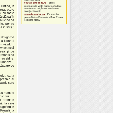
noutati-ortodoxe.ro
- Știri și
Tihfina, în
informații din viața bisericii ortodoxe,
evenimente religioase, conferințe,
rgat acolo
apariții editoriale.
i cu toate
maicadomnului.ro
- Preacinstire
ă stătea în
pentru Maica Domnului - Prea Curata
rălucind ca
Fecioara Maria.
le, pentru
în sfîrşit,
le Novgorod
e a icoanei
rin văzduh.
hovnicească
ceea şi pe
irotonisind
ntru zidire,
e Dumnezeu,
făcătoare de
ejur, ca la
 praznic al
raznic spre
, cu numele
icului. Ei,
şi aromate
mă, la care
ugetînd în
Preasfînta