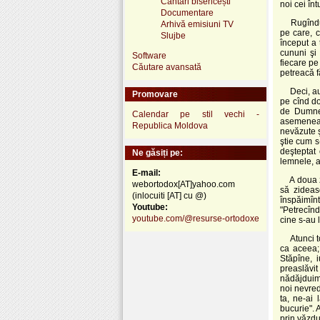
Cântări bisericești
noi cei în
Documentare
Rugîndu
Arhivă emisiuni TV
pe care, c
Slujbe
început a 
cununi şi
Software
fiecare pe
Căutare avansată
petreacă f
Deci, a
Promovare
pe cînd d
de Dumnez
Calendar pe stil vechi -
asemenea ş
Republica Moldova
nevăzute ş
ştie cum s
deşteptat
Ne găsiți pe:
lemnele, a
E-mail:
A doua 
webortodox[AT]yahoo.com
să zideas
(inlocuiti [AT] cu @)
înspăimînt
Youtube:
"Petrecînd
youtube.com/@resurse-ortodoxe
cine s-au 
Atunci 
ca aceea; 
Stăpîne, 
preaslăvi
nădăjduim 
noi nevred
ta, ne-ai 
bucurie". 
prin văzdu