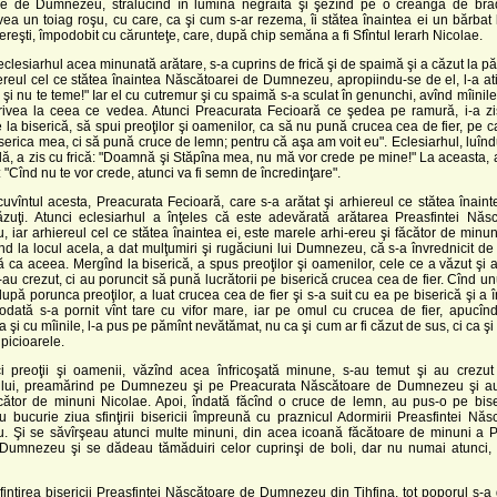
e de Dumnezeu, strălucind în lumină negrăită şi şezînd pe o creangă de bra
ea un toiag roşu, cu care, ca şi cum s-ar rezema, îi stătea înaintea ei un bărbat
ereşti, împodobit cu cărunteţe, care, după chip semăna a fi Sfîntul Ierarh Nicolae.
clesiarhul acea minunată arătare, s-a cuprins de frică şi de spaimă şi a căzut la p
ereul cel ce stătea înaintea Născătoarei de Dumnezeu, apropiindu-se de el, l-a ati
 şi nu te teme!" Iar el cu cutremur şi cu spaimă s-a sculat în genunchi, avînd mîinile
privea la ceea ce vedea. Atunci Preacurata Fecioară ce şedea pe ramură, i-a zi
 la biserică, să spui preoţilor şi oamenilor, ca să nu pună crucea cea de fier, pe c
serica mea, ci să pună cruce de lemn; pentru că aşa am voit eu". Eclesiarhul, luînd
ă, a zis cu frică: "Doamnă şi Stăpîna mea, nu mă vor crede pe mine!" La aceasta, a
 "Cînd nu te vor crede, atunci va fi semn de încredinţare".
uvîntul acesta, Preacurata Fecioară, care s-a arătat şi arhiereul ce stătea înaint
ăzuţi. Atunci eclesiarhul a înţeles că este adevărată arătarea Preasfintei Năs
iar arhiereul cel ce stătea înaintea ei, este marele arhi-ereu şi făcător de minun
nd la locul acela, a dat mulţumiri şi rugăciuni lui Dumnezeu, că s-a învrednicit d
ă ca aceea. Mergînd la biserică, a spus preoţilor şi oamenilor, cele ce a văzut şi a
-au crezut, ci au poruncit să pună lucrătorii pe biserică crucea cea de fier. Cînd un
 după porunca preoţilor, a luat crucea cea de fier şi s-a suit cu ea pe biserică şi a 
odată s-a pornit vînt tare cu vifor mare, iar pe omul cu crucea de fier, apucînd
a şi cu mîinile, l-a pus pe pămînt nevătămat, nu ca şi cum ar fi căzut de sus, ci ca şi 
 picioarele.
i preoţii şi oamenii, văzînd acea înfricoşată minune, s-au temut şi au crezut 
ului, preamărind pe Dumnezeu şi pe Preacurata Născătoare de Dumnezeu şi au 
cător de minuni Nicolae. Apoi, îndată făcînd o cruce de lemn, au pus-o pe bise
u bucurie ziua sfinţirii bisericii împreună cu praznicul Adormirii Preasfintei Nă
 Şi se săvîrşeau atunci multe minuni, din acea icoană făcătoare de minuni a P
i Dumnezeu şi se dădeau tămăduiri celor cuprinşi de boli, dar nu numai atunci, 
inţirea bisericii Preasfintei Născătoare de Dumnezeu din Tihfina, tot poporul s-a