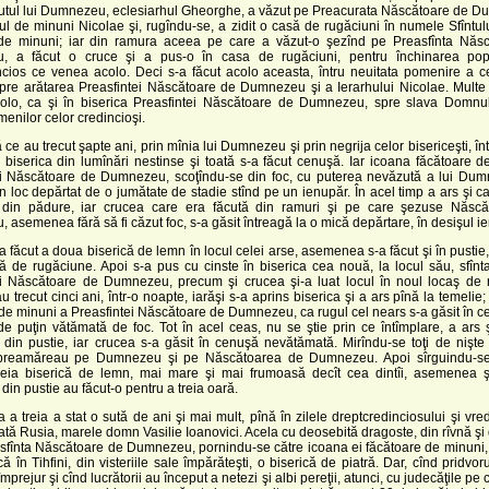
utul lui Dumnezeu, eclesiarhul Gheorghe, a văzut pe Preacurata Născătoare de D
ul de minuni Nicolae şi, rugîndu-se, a zidit o casă de rugăciuni în numele Sfîntul
 de minuni; iar din ramura aceea pe care a văzut-o şezînd pe Preasfînta Năs
 a făcut o cruce şi a pus-o în casa de rugăciuni, pentru închinarea popo
ncios ce venea acolo. Deci s-a făcut acolo aceasta, întru neuitata pomenire a c
pre arătarea Preasfintei Născătoare de Dumnezeu şi a Ierarhului Nicolae. Multe
olo, ca şi în biserica Preasfintei Născătoare de Dumnezeu, spre slava Domnul
menilor celor credincioşi.
 ce au trecut şapte ani, prin mînia lui Dumnezeu şi prin negrija celor bisericeşti, în
 biserica din lumînări nestinse şi toată s-a făcut cenuşă. Iar icoana făcătoare 
ei Născătoare de Dumnezeu, scoţîndu-se din foc, cu puterea nevăzută a lui Dum
-un loc depărtat de o jumătate de stadie stînd pe un ienupăr. În acel timp a ars şi 
 din pădure, iar crucea care era făcută din ramuri şi pe care şezuse Născ
asemenea fără să fi căzut foc, s-a găsit întreagă la o mică depărtare, în desişul ie
a făcut a doua biserică de lemn în locul celei arse, asemenea s-a făcut şi în pustie,
ă de rugăciune. Apoi s-a pus cu cinste în biserica cea nouă, la locul său, sfînt
ei Născătoare de Dumnezeu, precum şi crucea şi-a luat locul în noul locaş de 
 trecut cinci ani, într-o noapte, iarăşi s-a aprins biserica şi a ars pînă la temelie;
de minuni a Preasfintei Născătoare de Dumnezeu, ca rugul cel nears s-a găsit în c
 de puţin vătămată de foc. Tot în acel ceas, nu se ştie prin ce întîmplare, a ars
 din pustie, iar crucea s-a găsit în cenuşă nevătămată. Mirîndu-se toţi de nişte
preamăreau pe Dumnezeu şi pe Născătoarea de Dumnezeu. Apoi sîrguindu-se,
treia biserică de lemn, mai mare şi mai frumoasă decît cea dintîi, asemenea 
din pustie au făcut-o pentru a treia oară.
a a treia a stat o sută de ani şi mai mult, pînă în zilele dreptcredinciosului şi vre
ată Rusia, marele domn Vasilie Ioanovici. Acela cu deosebită dragoste, din rîvnă şi 
sfînta Născătoare de Dumnezeu, pornindu-se către icoana ei făcătoare de minuni, 
ă în Tihfini, din visteriile sale împărăteşti, o biserică de piatră. Dar, cînd pridvor
mprejur şi cînd lucrătorii au început a netezi şi albi pereţii, atunci, cu judecăţile pe