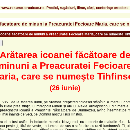
www.resurse-ortodoxe.ro - Predici, rugăciuni, filme, cărți, conferințe ortodoxe
 facatoare de minuni a Preacuratei Fecioare Maria, care se 
icoanei facatoare de minuni a Preacuratei Fecioare Maria, care se numeste Tih
-
Arătarea icoanei făcătoare d
minuni a Preacuratei Fecioar
aria, care se numeşte Tihfins
(26 iunie)
l 6851 de la facerea lumii, pe vremea dreptcredincioasei stăpîniri a marelui dom
 în zilele prea sfinţitului mitropolit Pimen şi ale lui Alexie, arhiepiscopul din marel
t preacinstita icoană a Preasfintei Născătoare de Dumnezeu, avînd însemnat pe m
l mai înainte de veci, pe Domnul nostru Iisus Hristos.
ea ei a fost astfel: În hotarele marelui Novgorod, nu departe de malurile rîului 
nau peşte şi, fără de veste, i-a luminat de sus o strălucire cu rază luminoasă. Ei, ui
ăzut icoana Preasfintei Născătoare de Dumnezeu, strălucind în chipul soarelui