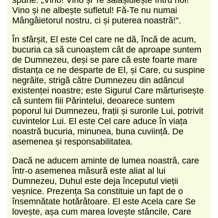
Vino și ne albește sufletul! Fă-Te nu numai
Mângâietorul nostru, ci și puterea noastră!”.
În sfârșit, El este Cel care ne dă, încă de acum,
bucuria ca să cunoaștem cât de aproape suntem
de Dumnezeu, deși se pare că este foarte mare
distanța ce ne desparte de El, și Care, cu suspine
negrăite, strigă către Dumnezeu din adâncul
existenței noastre; este Sigurul Care mărturisește
că suntem fiii Părintelui, deoarece suntem
poporul lui Dumnezeu, frații și surorile Lui, potrivit
cuvintelor Lui. El este Cel care aduce în viața
noastră bucuria, minunea, buna cuviință. De
asemenea și responsabilitatea.
Dacă ne aducem aminte de lumea noastră, care
într-o asemenea măsură este aliat al lui
Dumnezeu, Duhul este deja începutul vieții
veșnice. Prezența Sa constituie un fapt de o
însemnătate hotărâtoare. El este Acela care Se
lovește, așa cum marea lovește stâncile, Care