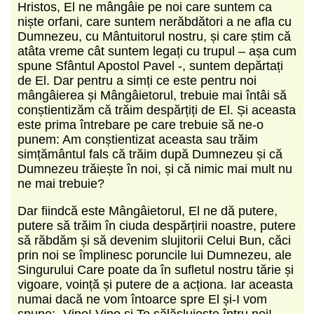
Hristos, El ne mângâie pe noi care suntem ca
niște orfani, care suntem nerăbdători a ne afla cu
Dumnezeu, cu Mântuitorul nostru, și care știm că
atâta vreme cât suntem legați cu trupul – așa cum
spune Sfântul Apostol Pavel -, suntem depărtați
de El. Dar pentru a simți ce este pentru noi
mângâierea și Mângâietorul, trebuie mai întâi să
conștientizăm că trăim despărțiți de El. Și aceasta
este prima întrebare pe care trebuie să ne-o
punem: Am conștientizat aceasta sau trăim
simțământul fals că trăim după Dumnezeu și că
Dumnezeu trăiește în noi, și că nimic mai mult nu
ne mai trebuie?
Dar fiindcă este Mângâietorul, El ne dă putere,
putere să trăim în ciuda despărțirii noastre, putere
să răbdăm și să devenim slujitorii Celui Bun, căci
prin noi se împlinesc poruncile lui Dumnezeu, ale
Singurului Care poate da în sufletul nostru tărie și
vigoare, voință și putere de a acționa. Iar aceasta
numai dacă ne vom întoarce spre El și-I vom
spune: „Vino! Vino și Te sălășluiește întru noi!