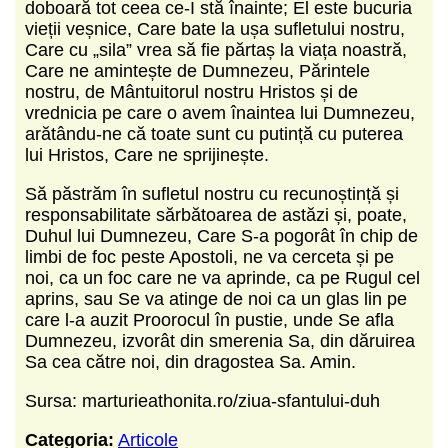
doboară tot ceea ce-I stă înainte; El este bucuria
vieții veșnice, Care bate la ușa sufletului nostru,
Care cu „sila” vrea să fie părtaș la viața noastră,
Care ne amintește de Dumnezeu, Părintele
nostru, de Mântuitorul nostru Hristos și de
vrednicia pe care o avem înaintea lui Dumnezeu,
arătându-ne că toate sunt cu putință cu puterea
lui Hristos, Care ne sprijinește.
Să păstrăm în sufletul nostru cu recunoștință și
responsabilitate sărbătoarea de astăzi și, poate,
Duhul lui Dumnezeu, Care S-a pogorât în chip de
limbi de foc peste Apostoli, ne va cerceta și pe
noi, ca un foc care ne va aprinde, ca pe Rugul cel
aprins, sau Se va atinge de noi ca un glas lin pe
care l-a auzit Proorocul în pustie, unde Se afla
Dumnezeu, izvorât din smerenia Sa, din dăruirea
Sa cea către noi, din dragostea Sa. Amin.
Sursa: marturieathonita.ro/ziua-sfantului-duh
Categoria:
Articole