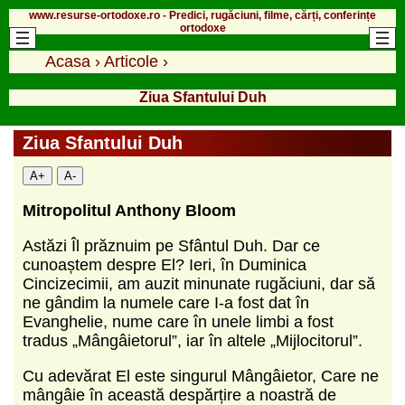
www.resurse-ortodoxe.ro - Predici, rugăciuni, filme, cărți, conferințe
ortodoxe
Acasa
›
Articole
›
Ziua Sfantului Duh
Ziua Sfantului Duh
A+
A-
Mitropolitul Anthony Bloom
Astăzi Îl prăznuim pe Sfântul Duh. Dar ce
cunoaștem despre El? Ieri, în Duminica
Cincizecimii, am auzit minunate rugăciuni, dar să
ne gândim la numele care I-a fost dat în
Evanghelie, nume care în unele limbi a fost
tradus „Mângâietorul”, iar în altele „Mijlocitorul”.
Cu adevărat El este singurul Mângâietor, Care ne
mângâie în această despărțire a noastră de