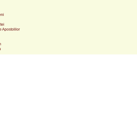
eni
tei
e Apostolilor
n
u