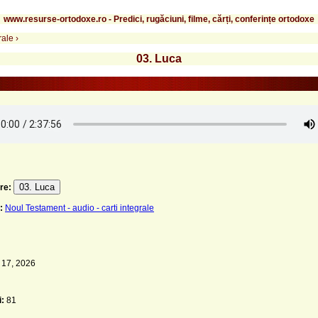
www.resurse-ortodoxe.ro - Predici, rugăciuni, filme, cărți, conferințe ortodoxe
rale
›
03. Luca
03. Luca
re:
:
Noul Testament - audio - carti integrale
 17, 2026
i:
81