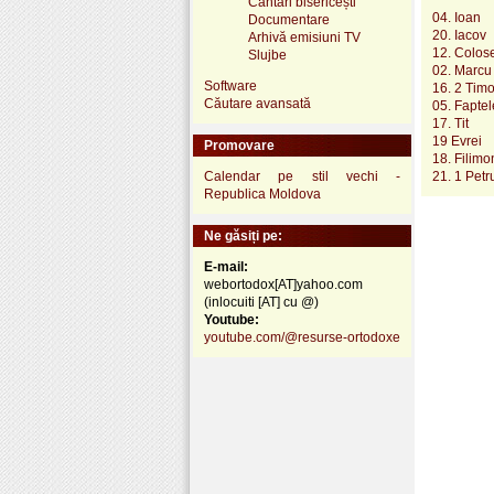
Cântări bisericești
04. Ioan
Documentare
20. Iacov
Arhivă emisiuni TV
12. Colos
Slujbe
02. Marcu
Software
16. 2 Timo
Căutare avansată
05. Faptel
17. Tit
19 Evrei
Promovare
18. Filimo
Calendar pe stil vechi -
21. 1 Petr
Republica Moldova
Ne găsiți pe:
E-mail:
webortodox[AT]yahoo.com
(inlocuiti [AT] cu @)
Youtube:
youtube.com/@resurse-ortodoxe