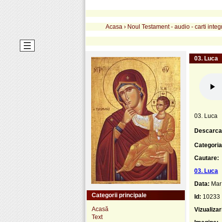
Acasa
›
Noul Testament - audio - carti integ
03. Luca
03. Luca
Descarca
Categoria
Cautare:
03. Luca
Data:
Mar
Categorii principale
Id:
10233
Acasă
Vizualizar
Text