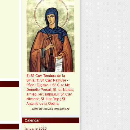
†) Sf. Cuv. Teodora de la
Sihla
;
†) Sf. Cuv. Pafnutie -
Pârvu Zugravul
; Sf. Cuv. Mc.
Dometie Persul; Sf. Ier. Narcis,
arhiep. Ierusalimului; Sf. Cuv.
Nicanor; Sf. Irina împ.; Sf.
Antonie de la Optina
oferit de resurse-ortodoxe.ro
Calendar
Ianuarie 2026