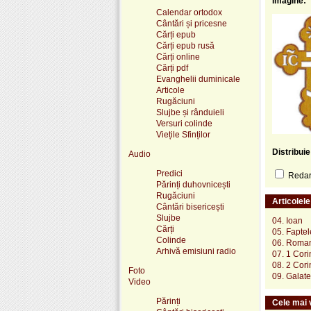
Imagine:
Calendar ortodox
Cântări și pricesne
Cărți epub
Cărți epub rusă
Cărți online
Cărți pdf
Evanghelii duminicale
Articole
Rugăciuni
Slujbe și rânduieli
Versuri colinde
Viețile Sfinților
Distribui
Audio
Predici
Redare
Părinți duhovnicești
Rugăciuni
Articolel
Cântări bisericești
Slujbe
04. Ioan
Cărți
05. Faptel
Colinde
06. Roma
Arhivă emisiuni radio
07. 1 Cori
08. 2 Cori
Foto
09. Galate
Video
Părinți
Cele mai v