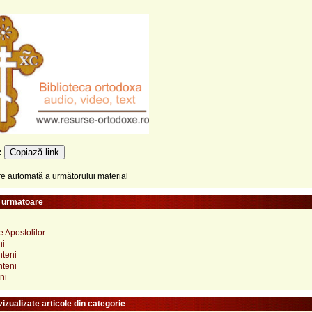
Copiază link
e:
 automată a următorului material
e urmatoare
e Apostolilor
ni
nteni
nteni
ni
izualizate articole din categorie