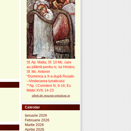
Sf. Ap. Matia; Sf. 10 Mc. care
au pătimit pentru ic. lui Hristos;
Sf. Mc. Antonin
*Duminica a X-a după Rusalii-
--Vindecarea lunaticului
**Ap. I Corinteni IV, 9-16; Ev.
Matei XVII, 14-23
oferit de resurse-ortodoxe.ro
Calendar
Ianuarie 2026
Februarie 2026
Martie 2026
Aprilie 2026