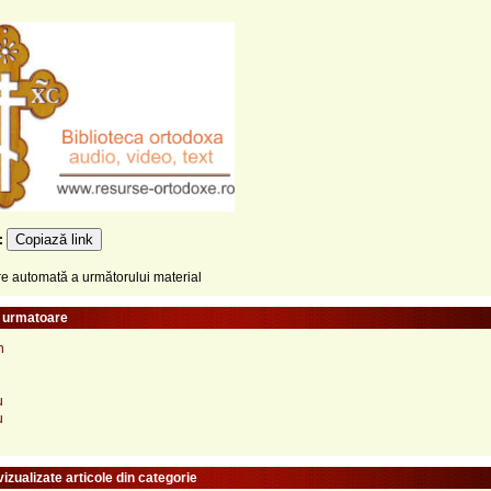
Copiază link
e:
 automată a următorului material
e urmatoare
n
u
u
izualizate articole din categorie