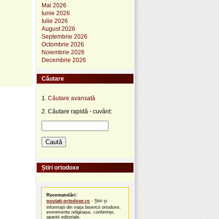
Mai 2026
Iunie 2026
Iulie 2026
August 2026
Septembrie 2026
Octombrie 2026
Noiembrie 2026
Decembrie 2026
Căutare
1.
Căutare avansată
2. Căutare rapidă - cuvânt:
Știri ortodoxe
Recomandări:
noutati-ortodoxe.ro
- Știri și
informații din viața bisericii ortodoxe,
evenimente religioase, conferințe,
apariții editoriale.