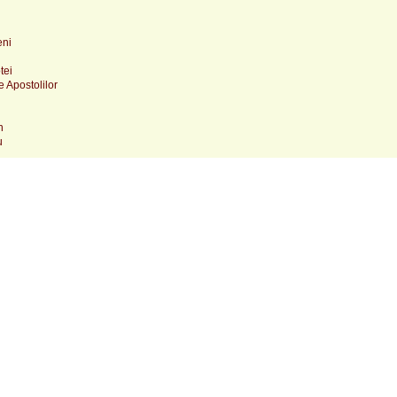
eni
tei
e Apostolilor
n
u