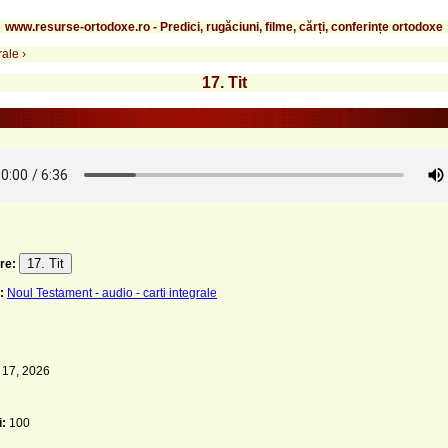
www.resurse-ortodoxe.ro - Predici, rugăciuni, filme, cărți, conferințe ortodoxe
rale
›
17. Tit
17. Tit
re:
:
Noul Testament - audio - carti integrale
 17, 2026
i:
100