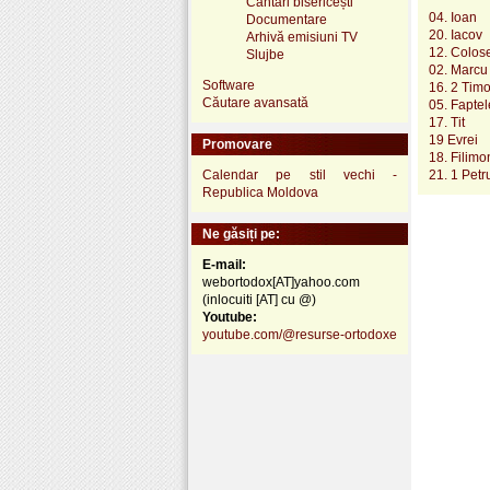
Cântări bisericești
04. Ioan
Documentare
20. Iacov
Arhivă emisiuni TV
12. Colos
Slujbe
02. Marcu
Software
16. 2 Timo
Căutare avansată
05. Faptel
17. Tit
19 Evrei
Promovare
18. Filimo
Calendar pe stil vechi -
21. 1 Petr
Republica Moldova
Ne găsiți pe:
E-mail:
webortodox[AT]yahoo.com
(inlocuiti [AT] cu @)
Youtube:
youtube.com/@resurse-ortodoxe