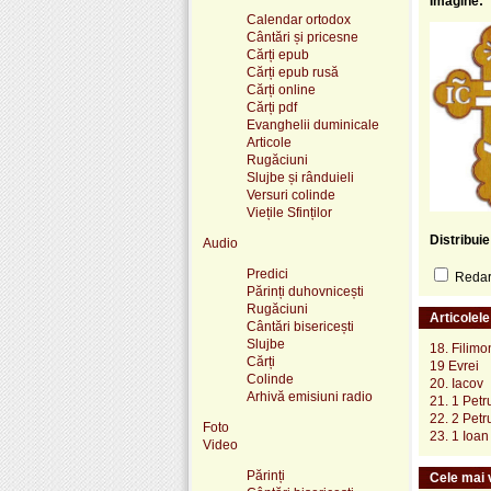
Imagine:
Calendar ortodox
Cântări și pricesne
Cărți epub
Cărți epub rusă
Cărți online
Cărți pdf
Evanghelii duminicale
Articole
Rugăciuni
Slujbe și rânduieli
Versuri colinde
Viețile Sfinților
Distribui
Audio
Predici
Redare
Părinți duhovnicești
Rugăciuni
Articolel
Cântări bisericești
Slujbe
18. Filimo
Cărți
19 Evrei
Colinde
20. Iacov
Arhivă emisiuni radio
21. 1 Petr
22. 2 Petr
Foto
23. 1 Ioan
Video
Părinți
Cele mai v