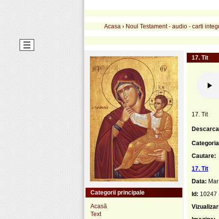
Acasa
›
Noul Testament - audio - carti integ
17. Tit
17. Tit
Descarca
Categoria
Cautare:
17. Tit
Data:
Mar
Categorii principale
Id:
10247
Acasă
Vizualizar
Text