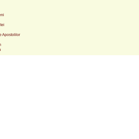
eni
tei
e Apostolilor
n
u