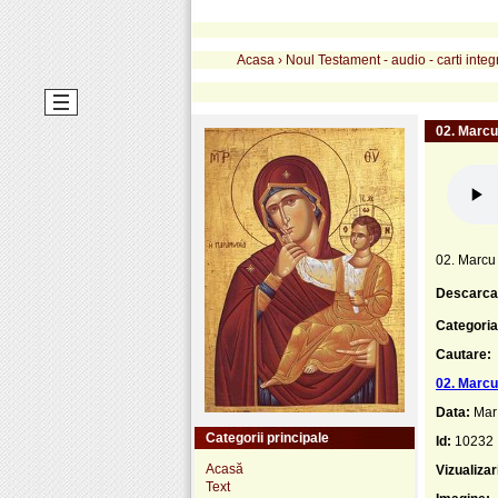
Acasa
›
Noul Testament - audio - carti integ
02. Marcu
02. Marcu
Descarca
Categoria
Cautare:
02. Marcu
Data:
Mar
Categorii principale
Id:
10232
Acasă
Vizualizar
Text