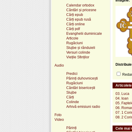
Imagine:
Calendar ortodox
Cântări și pricesne
Cărți epub
Cărți epub rusă
Cărți online
Cărți pdf
Evanghelii duminicale
Articole
Rugăciuni
Slujbe și rânduieli
Versuri colinde
Viețile Sfinților
Distribui
Audio
Predici
Redare
Părinți duhovnicești
Rugăciuni
Articolel
Cântări bisericești
Slujbe
03. Luca
Cărți
04. Ioan
Colinde
05. Faptel
Arhivă emisiuni radio
06. Roma
07. 1 Cori
Foto
08. 2 Cori
Video
Părinți
Cele mai v