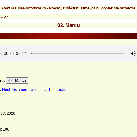
www.resurse-ortodoxe.ro - Predici, rugăciuni, filme, cărți, conferințe ortodoxe
rale
›
02. Marcu
02. Marcu
re:
:
Noul Testament - audio - carti integrale
 17, 2026
i:
106