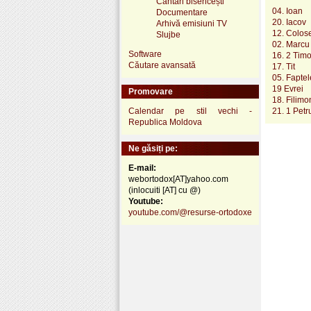
Cântări bisericești
04. Ioan
Documentare
20. Iacov
Arhivă emisiuni TV
12. Colos
Slujbe
02. Marcu
Software
16. 2 Timo
Căutare avansată
17. Tit
05. Faptel
19 Evrei
Promovare
18. Filimo
Calendar pe stil vechi -
21. 1 Petr
Republica Moldova
Ne găsiți pe:
E-mail:
webortodox[AT]yahoo.com
(inlocuiti [AT] cu @)
Youtube:
youtube.com/@resurse-ortodoxe