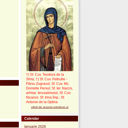
†) Sf. Cuv. Teodora de la
Sihla
;
†) Sf. Cuv. Pafnutie -
Pârvu Zugravul
; Sf. Cuv. Mc.
Dometie Persul; Sf. Ier. Narcis,
arhiep. Ierusalimului; Sf. Cuv.
Nicanor; Sf. Irina împ.; Sf.
Antonie de la Optina
oferit de resurse-ortodoxe.ro
Calendar
Ianuarie 2026