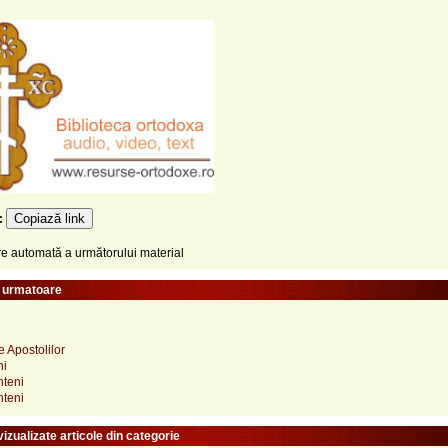
Copiază link
e:
 automată a următorului material
e urmatoare
e Apostolilor
ni
nteni
nteni
izualizate articole din categorie