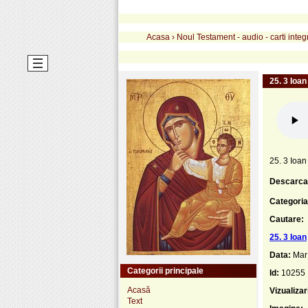
Acasa
›
Noul Testament - audio - carti integ
25. 3 Ioan
25. 3 Ioan
Descarca
Categoria
Cautare:
25. 3 Ioan
Data:
Mar
Categorii principale
Id:
10255
Acasă
Vizualizar
Text