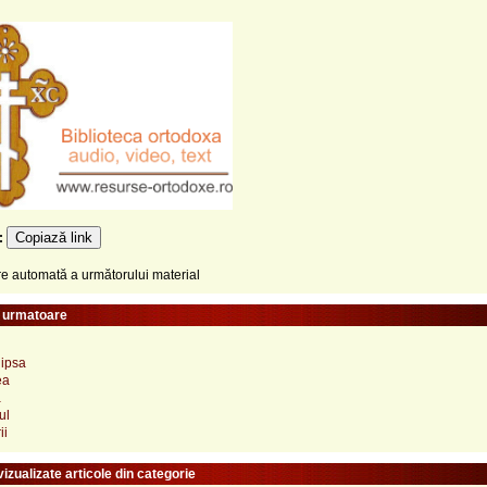
Copiază link
e:
 automată a următorului material
e urmatoare
lipsa
ea
a
ul
ii
izualizate articole din categorie