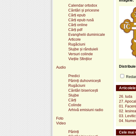
Imagine:
Calendar ortodox
Cântări și pricesne
Cărți epub
Cărți epub rusă
Cărți online
Cărți pdf
Evanghelii duminicale
Articole
Rugăciuni
Slujbe și rânduieli
Versuri colinde
Viețile Sfinților
Distribui
Audio
Predici
Redare
Părinți duhovnicești
Rugăciuni
Articolel
Cântări bisericești
Slujbe
26. Iuda
Cărți
27. Apoca
Colinde
01. Facer
Arhivă emisiuni radio
02. Iesire
03. Levitic
Foto
04. Numer
Video
Părinți
Cele mai v