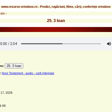
www.resurse-ortodoxe.ro - Predici, rugăciuni, filme, cărți, conferințe ortodoxe
rale
›
25. 3 Ioan
25. 3 Ioan
re:
:
Noul Testament - audio - carti integrale
 17, 2026
i:
66