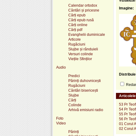
Vizualizar
Calendar ortodox
Imagine:
Cântări și pricesne
Cărți epub
Cărți epub rusă
Cărți online
Cărți pdf
Evanghelii duminicale
Articole
Rugăciuni
Slujbe și rânduieli
Versuri colinde
Viețile Sfinților
Audio
Distribui
Predici
Părinți duhovnicești
Redare
Rugăciuni
Cântări bisericești
Slujbe
Articolel
Cărți
53 Pr Teof
Colinde
54 Pr Teof
Arhivă emisiuni radio
55 Pr Teof
Foto
56 Pr Teof
Video
01 Corul A
02 Corul A
Părinți