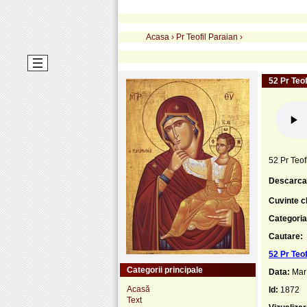
Acasa
›
Pr Teofil Paraian
›
52 Pr Teof
52 Pr Teof
Descarca
Cuvinte c
Categoria
Cautare:
52 Pr Teof
Categorii principale
Data:
Mar
Acasă
Id:
1872
Text