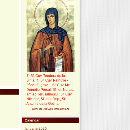
†) Sf. Cuv. Teodora de la
Sihla
;
†) Sf. Cuv. Pafnutie -
Pârvu Zugravul
; Sf. Cuv. Mc.
Dometie Persul; Sf. Ier. Narcis,
arhiep. Ierusalimului; Sf. Cuv.
Nicanor; Sf. Irina împ.; Sf.
Antonie de la Optina
oferit de resurse-ortodoxe.ro
Calendar
Ianuarie 2026