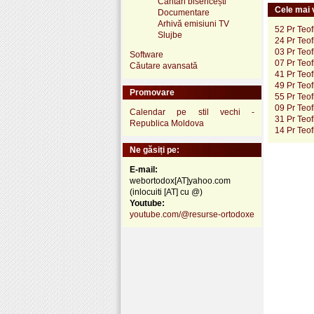
Cântări bisericești
Cele mai v
Documentare
Arhivă emisiuni TV
52 Pr Teof
Slujbe
24 Pr Teof
03 Pr Teof
Software
07 Pr Teof
Căutare avansată
41 Pr Teof
49 Pr Teof
Promovare
55 Pr Teof
09 Pr Teof
Calendar pe stil vechi -
31 Pr Teof
Republica Moldova
14 Pr Teof
Ne găsiți pe:
E-mail:
webortodox[AT]yahoo.com
(inlocuiti [AT] cu @)
Youtube:
youtube.com/@resurse-ortodoxe