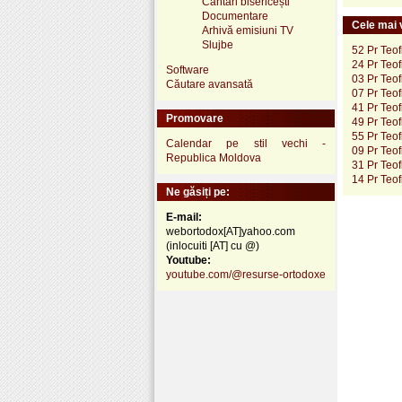
Cântări bisericești
Documentare
Cele mai v
Arhivă emisiuni TV
Slujbe
52 Pr Teof
24 Pr Teof
Software
03 Pr Teof
Căutare avansată
07 Pr Teof
41 Pr Teof
Promovare
49 Pr Teof
55 Pr Teof
Calendar pe stil vechi -
09 Pr Teof
Republica Moldova
31 Pr Teof
14 Pr Teof
Ne găsiți pe:
E-mail:
webortodox[AT]yahoo.com
(inlocuiti [AT] cu @)
Youtube:
youtube.com/@resurse-ortodoxe