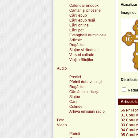
Vizualizar
Calendar ortodox
Cântări și pricesne
Imagine:
Cărți epub
Cărți epub rusă
Cărți online
Cărți pdf
Evanghelii duminicale
Articole
Rugăciuni
Slujbe și rânduieli
Versuri colinde
Viețile Sfinților
Audio
Predici
Distribui
Părinți duhovnicești
Rugăciuni
Redare
Cântări bisericești
Slujbe
Cărți
Articolel
Colinde
56 Pr Teof
Arhivă emisiuni radio
01 Corul A
Foto
02 Corul A
Video
03 Corul A
04 Corul A
Părinți
05 Corul A