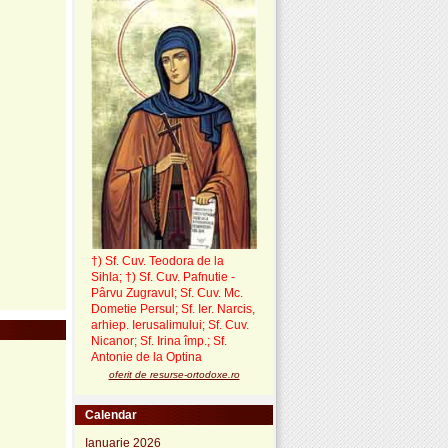
†) Sf. Cuv. Teodora de la
Sihla
;
†) Sf. Cuv. Pafnutie -
Pârvu Zugravul
; Sf. Cuv. Mc.
Dometie Persul; Sf. Ier. Narcis,
arhiep. Ierusalimului; Sf. Cuv.
Nicanor; Sf. Irina împ.; Sf.
Antonie de la Optina
oferit de resurse-ortodoxe.ro
Calendar
Ianuarie 2026