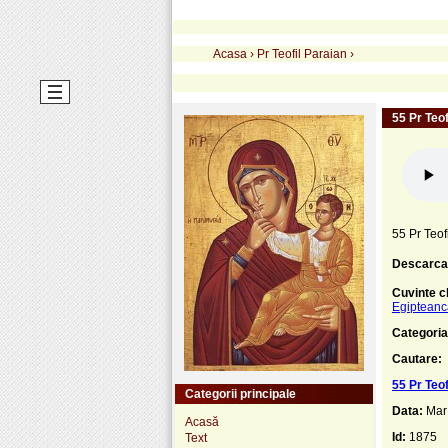
Acasa
›
Pr Teofil Paraian
›
55 Pr Teof
55 Pr Teof
Descarca
Cuvinte c
Egipteanc
Categoria
Cautare:
55 Pr Teof
Categorii principale
Data:
Mar
Acasă
Id:
1875
Text