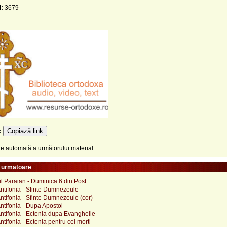
i:
3679
Copiază link
e:
 automată a următorului material
e urmatoare
il Paraian - Duminica 6 din Post
ntifonia - Sfinte Dumnezeule
ntifonia - Sfinte Dumnezeule (cor)
ntifonia - Dupa Apostol
ntifonia - Ectenia dupa Evanghelie
ntifonia - Ectenia pentru cei morti