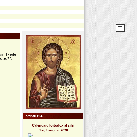
um îl vede
ristos? Nu
Sfinții zilei
Calendarul ortodox al zilei
Joi, 6 august 2026