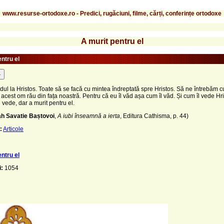
www.resurse-ortodoxe.ro - Predici, rugăciuni, filme, cărți, conferințe ortodoxe
A murit pentru el
ntru el
-
dul la Hristos. Toate să se facă cu mintea îndreptată spre Hristos. Să ne întrebăm c
 acest om rău din fața noastră. Pentru că eu îl văd așa cum îl văd. Și cum îl vede H
l vede, dar a murit pentru el.
h Savatie Baștovoi
,
A iubi înseamnă a ierta
, Editura Cathisma, p. 44)
:
Articole
ntru el
i:
1054