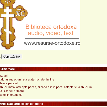
Copiază link
e:
e urmatoare
ranarii
duhul rugaciunii s-a aratat lucrator in tine
leaca pacatul
zbuciumata, asteapta pacea, si cand esti in pace, astepta-te la zbucium
ea Bisericii primare
ezei in ortodoxie
izualizate articole din categorie