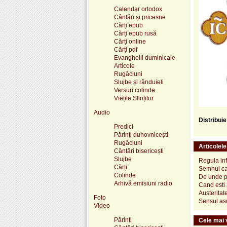
Calendar ortodox
Cântări și pricesne
Cărți epub
Cărți epub rusă
Cărți online
Cărți pdf
Evanghelii duminicale
Articole
Rugăciuni
Slujbe și rânduieli
Versuri colinde
Viețile Sfinților
Audio
Distribui
Predici
Părinți duhovnicești
Rugăciuni
Articolel
Cântări bisericești
Slujbe
Regula inf
Cărți
Semnul ca 
Colinde
De unde p
Arhivă emisiuni radio
Cand esti 
Austeritat
Foto
Sensul asc
Video
Părinți
Cele mai v