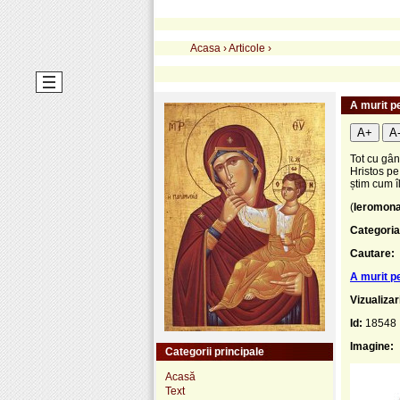
Acasa
›
Articole
›
A murit pe
A+
A
Tot cu gân
Hristos pe
știm cum î
(
Ieromona
Categoria
Cautare:
A murit pe
Vizualizar
Id:
18548
Imagine:
Categorii principale
Acasă
Text