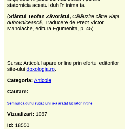
statornicia acestui duh în inima ta.
(
Sfântul Teofan Zăvorâtul,
Călăuzire către viața
duhovnicească,
Traducere de Preot Victor
Manolache, editura Egumenița, p. 45)
Sursa: Articolul apare online prin efortul editorilor
site-ului
doxologia.ro
.
Categoria:
Articole
Cautare:
Semnul ca duhul rugaciunii s-a aratat lucrator in tine
Vizualizari:
1067
Id:
18550