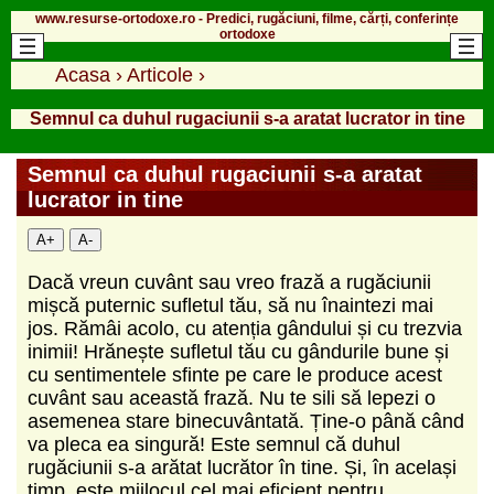
www.resurse-ortodoxe.ro - Predici, rugăciuni, filme, cărți, conferințe
ortodoxe
Acasa
›
Articole
›
Semnul ca duhul rugaciunii s-a aratat lucrator in tine
Semnul ca duhul rugaciunii s-a aratat
lucrator in tine
A+
A-
Dacă vreun cuvânt sau vreo frază a rugăciunii
mișcă puternic sufletul tău, să nu înaintezi mai
jos. Rămâi acolo, cu atenția gândului și cu trezvia
inimii! Hrănește sufletul tău cu gândurile bune și
cu sentimentele sfinte pe care le produce acest
cuvânt sau această frază. Nu te sili să lepezi o
asemenea stare binecuvântată. Ține-o până când
va pleca ea singură! Este semnul că duhul
rugăciunii s-a arătat lucrător în tine. Și, în același
timp, este mijlocul cel mai eficient pentru