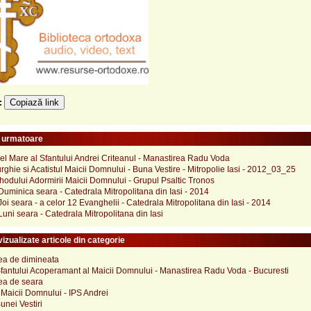
Copiază link
e:
e urmatoare
el Mare al Sfantului Andrei Criteanul - Manastirea Radu Voda
urghie si Acatistul Maicii Domnului - Buna Vestire - Mitropolie Iasi - 2012_03_25
odului Adormirii Maicii Domnului - Grupul Psaltic Tronos
uminica seara - Catedrala Mitropolitana din Iasi - 2014
oi seara - a celor 12 Evanghelii - Catedrala Mitropolitana din Iasi - 2014
uni seara - Catedrala Mitropolitana din Iasi
izualizate articole din categorie
a de dimineata
Sfantului Acoperamant al Maicii Domnului - Manastirea Radu Voda - Bucuresti
a de seara
 Maicii Domnului - IPS Andrei
unei Vestiri