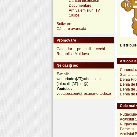
Cântări bisericești
Documentare
Arhivă emisiuni TV
Slujbe
Software
Căutare avansată
Promovare
Distribui
Calendar pe stil vechi -
Republica Moldova
Articolel
Ne găsiți pe:
Canonul c
E-mail:
Sfanta Lit
webortodox[AT]yahoo.com
Denia Proh
(inlocuiti [AT] cu @)
Denia de D
Youtube:
Denia de J
youtube.com/@resurse-ortodoxe
Denia de L
Cele mai v
Rugaciune
Acatistul 
Rugaciune
Paraclisul
Acatistul B