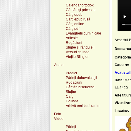
Calendar ortodox
Cântări și pricesne
Cărți epub
Cărți epub rusă
Cărți online
Cărți pdf
Evanghelii duminicale
Articole
Acatistul B
Rugăciuni
Slujbe și rânduieli
Descarca
Versuri colinde
Viețile Sfinților
Categoria
Audio
Cautare:
Acatistul 
Predici
Părinți duhovnicești
Data:
Mar
Rugăciuni
Cântări bisericești
Id:
5420
Slujbe
Alte titluri
Cărți
Colinde
Vizualizar
Arhivă emisiuni radio
Imagine:
Foto
Video
Părinți