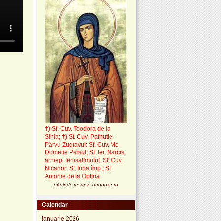
†) Sf. Cuv. Teodora de la
Sihla
;
†) Sf. Cuv. Pafnutie -
Pârvu Zugravul
; Sf. Cuv. Mc.
Dometie Persul; Sf. Ier. Narcis,
arhiep. Ierusalimului; Sf. Cuv.
Nicanor; Sf. Irina împ.; Sf.
Antonie de la Optina
oferit de resurse-ortodoxe.ro
Calendar
Ianuarie 2026