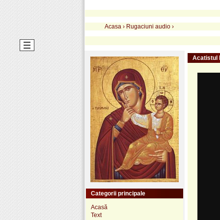
Acasa
›
Rugaciuni audio
›
Acatistul 
Categorii principale
Acasă
Text