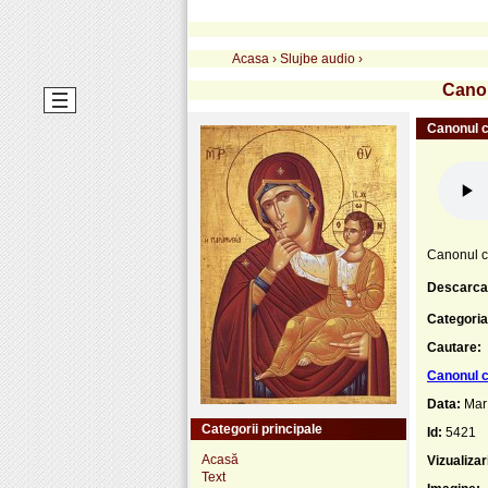
Acasa
›
Slujbe audio
›
Canon
Canonul c
Canonul ce
Descarca
Categoria
Cautare:
Canonul c
Data:
Mar
Categorii principale
Id:
5421
Acasă
Vizualizar
Text