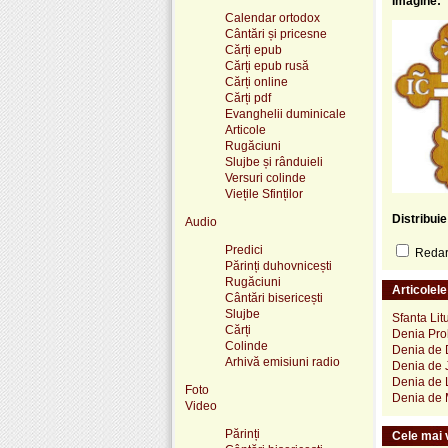
Imagine:
Calendar ortodox
Cântări și pricesne
Cărți epub
Cărți epub rusă
Cărți online
Cărți pdf
Evanghelii duminicale
Articole
Rugăciuni
Slujbe și rânduieli
Versuri colinde
Viețile Sfinților
Distribui
Audio
Predici
Redare
Părinți duhovnicești
Rugăciuni
Articolel
Cântări bisericești
Slujbe
Sfanta Lit
Cărți
Denia Proh
Colinde
Denia de D
Arhivă emisiuni radio
Denia de J
Denia de L
Foto
Denia de M
Video
Părinți
Cele mai v