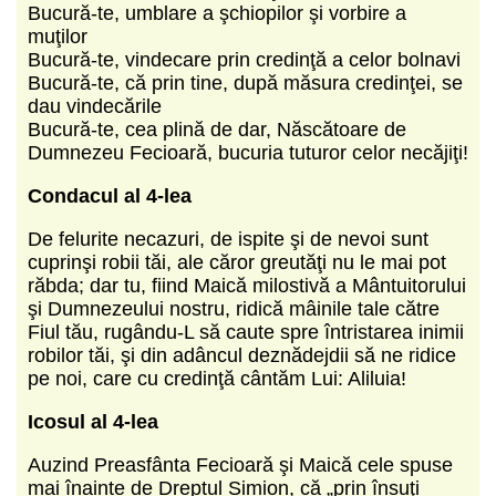
Bucură-te, umblare a şchiopilor şi vorbire a
muţilor
Bucură-te, vindecare prin credinţă a celor bolnavi
Bucură-te, că prin tine, după măsura credinţei, se
dau vindecările
Bucură-te, cea plină de dar, Născătoare de
Dumnezeu Fecioară, bucuria tuturor celor necăjiţi!
Condacul al 4-lea
De felurite necazuri, de ispite şi de nevoi sunt
cuprinşi robii tăi, ale căror greutăţi nu le mai pot
răbda; dar tu, fiind Maică milostivă a Mântuitorului
şi Dumnezeului nostru, ridică mâinile tale către
Fiul tău, rugându-L să caute spre întristarea inimii
robilor tăi, şi din adâncul deznădejdii să ne ridice
pe noi, care cu credinţă cântăm Lui: Aliluia!
Icosul al 4-lea
Auzind Preasfânta Fecioară şi Maică cele spuse
mai înainte de Dreptul Simion, că „prin însuţi