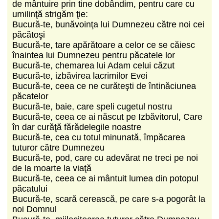
de mântuire prin tine dobândim, pentru care cu
umilinţă strigăm ţie:
Bucură-te, bunăvoinţa lui Dumnezeu către noi cei
păcătoşi
Bucură-te, tare apărătoare a celor ce se căiesc
înaintea lui Dumnezeu pentru păcatele lor
Bucură-te, chemarea lui Adam celui căzut
Bucură-te, izbăvirea lacrimilor Evei
Bucură-te, ceea ce ne curăteşti de întinăciunea
păcatelor
Bucură-te, baie, care speli cugetul nostru
Bucură-te, ceea ce ai născut pe Izbăvitorul, Care
în dar curăţă fărădelegile noastre
Bucură-te, cea cu totul minunată, împăcarea
tuturor către Dumnezeu
Bucură-te, pod, care cu adevărat ne treci pe noi
de la moarte la viaţă
Bucură-te, ceea ce ai mântuit lumea din potopul
păcatului
Bucură-te, scară cerească, pe care s-a pogorât la
noi Domnul