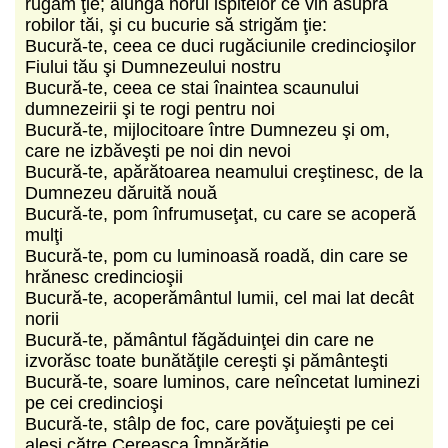
rugăm ţie; alungă norul ispitelor ce vin asupra
robilor tăi, şi cu bucurie să strigăm ţie:
Bucură-te, ceea ce duci rugăciunile credincioşilor
Fiului tău şi Dumnezeului nostru
Bucură-te, ceea ce stai înaintea scaunului
dumnezeirii şi te rogi pentru noi
Bucură-te, mijlocitoare între Dumnezeu şi om,
care ne izbăveşti pe noi din nevoi
Bucură-te, apărătoarea neamului creştinesc, de la
Dumnezeu dăruită nouă
Bucură-te, pom înfrumuseţat, cu care se acoperă
mulţi
Bucură-te, pom cu luminoasă roadă, din care se
hrănesc credincioşii
Bucură-te, acoperământul lumii, cel mai lat decât
norii
Bucură-te, pământul făgăduinţei din care ne
izvorăsc toate bunătăţile cereşti şi pământeşti
Bucură-te, soare luminos, care neîncetat luminezi
pe cei credincioşi
Bucură-te, stâlp de foc, care povăţuieşti pe cei
aleşi către Cereasca Împărăţie