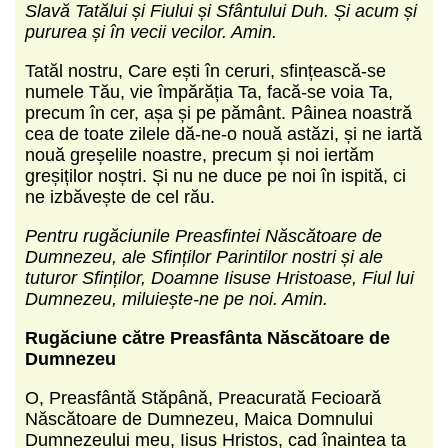
Slavă Tatălui și Fiului și Sfântului Duh. Și acum și
pururea și în vecii vecilor. Amin.
Tatăl nostru, Care ești în ceruri, sfințească-se
numele Tău, vie împărăția Ta, facă-se voia Ta,
precum în cer, așa și pe pământ. Pâinea noastră
cea de toate zilele dă-ne-o nouă astăzi, și ne iartă
nouă greșelile noastre, precum și noi iertăm
greșiților noștri. Și nu ne duce pe noi în ispită, ci
ne izbăvește de cel rău.
Pentru rugăciunile Preasfintei Născătoare de
Dumnezeu, ale Sfinților Parintilor nostri și ale
tuturor Sfinților, Doamne Iisuse Hristoase, Fiul lui
Dumnezeu, miluiește-ne pe noi. Amin.
Rugăciune către Preasfânta Născătoare de
Dumnezeu
O, Preasfântă Stăpână, Preacurată Fecioară
Născătoare de Dumnezeu, Maica Domnului
Dumnezeului meu, Iisus Hristos, cad înaintea ta