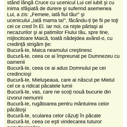
stând lângă Cruce cu ucenicul Lui cel iubit şi cu
inima sfâşiată de durere şi suferind asemenea
Lui, a zis: „Femeie, iată fiul tău!” şi
ucenicului „Iată mama ta!”, făcându-ți ţie fii pe toţi
cei ce cred în El. Iar noi, ca nişte părtaşi ai
necazurilor şi ai patimilor Fiului tău, spre tine,
mijlocitoare Maică, toată nădejdea având-o, cu
credinţă strigăm ţie:
Bucură-te, Maica neamului creştinesc
Bucură-te, ceea ce ai împreunat pe Dumnezeu cu
oamenii
Bucură-te, ceea ce ai adus Domnului pe cei
credincioşi
Bucură-te, Mieluşeaua, care ai născut pe Mielul
cel ce a ridicat păcatele lumii
Bucură-te, vas, care ne scoţi nouă bucurie din
izvorul nemuririi
Bucură-te, rugătoarea pentru mântuirea celor
păcătoşi
Bucură-te, scularea celor căzuţi în păcate
Bucură-te, ceea ce eşti vindecarea tuturor