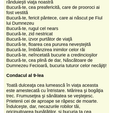
rânduieşti viaţa noastră
Bucură-te, cea preafericită, care de prooroci ai
fost vestită
Bucură-te, fericit pântece, care ai născut pe Fiul
lui Dumnezeu
Bucură-te, rugul cel nears
Bucură-te, zid nestricat
Bucură-te, izvor purtător de viaţă
Bucură-te, floarea cea pururea neveștejită
Bucură-te, îmblânzirea inimilor celor răi
Bucură-te, neîncetată bucurie a credincioşilor
Bucură-te, cea plină de dar, Născătoare de
Dumnezeu Fecioară, bucuria tuturor celor necăjiţi!
Condacul al 9-lea
Toată dulceaţa cea lumească în viața aceasta
este amestecată cu întristare. Mărirea şi bogăţia
trec. Frumuseţea şi sănătatea se veştejesc.
Prietenii cei de aproape se răpesc de moarte.
Îndulceşte, dar, necazurile robilor tăi,
pricinuitoarea bunătăţilor, şi bucuria ta cea