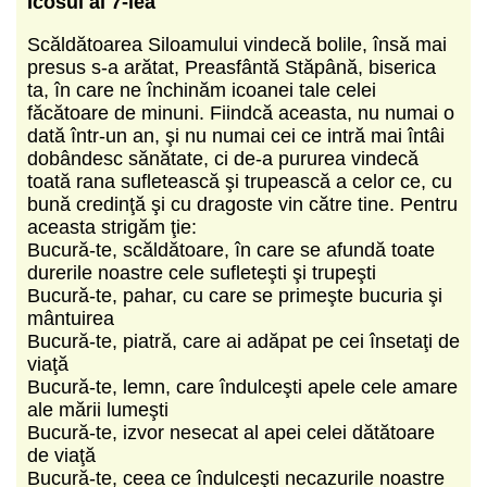
Icosul al 7-lea
Scăldătoarea Siloamului vindecă bolile, însă mai
presus s-a arătat, Preasfântă Stăpână, biserica
ta, în care ne închinăm icoanei tale celei
făcătoare de minuni. Fiindcă aceasta, nu numai o
dată într-un an, şi nu numai cei ce intră mai întâi
dobândesc sănătate, ci de-a pururea vindecă
toată rana sufletească şi trupească a celor ce, cu
bună credinţă şi cu dragoste vin către tine. Pentru
aceasta strigăm ţie:
Bucură-te, scăldătoare, în care se afundă toate
durerile noastre cele sufleteşti şi trupeşti
Bucură-te, pahar, cu care se primeşte bucuria şi
mântuirea
Bucură-te, piatră, care ai adăpat pe cei însetaţi de
viaţă
Bucură-te, lemn, care îndulceşti apele cele amare
ale mării lumeşti
Bucură-te, izvor nesecat al apei celei dătătoare
de viaţă
Bucură-te, ceea ce îndulceşti necazurile noastre