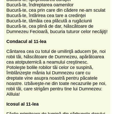
Bucură-te, îndreptarea oamenilor
Bucură-te, cea prin care din cădere ne-am sculat
Bucură-te, întărirea cea tare a credinţei
Bucură-te, tămâia cea plăcută a rugăciunii
Bucură-te, cea plină de dar, Născătoare de
Dumnezeu Fecioară, bucuria tuturor celor necăjiţi!
Condacul al 11-lea
Cântarea cea cu totul de umilinţă aducem ţie, noi
robii tăi, Născătoare de Dumnezeu, apărătoarea
cea atotputernică a neamului creştinesc.
Potoleşte bolile robilor tăi celor ce suspină,
îmblânzeşte mânia lui Dumnezeu care cu
dreptate vine asupra noastră pentru păcatele
noastre. Izbăveşte-ne din toate necazurile pe noi,
robii tăi, care strigăm pentru tine lui Dumnezeu:
Aliluia!
Icosul al 11-lea
Făclie primitoare de lumină din cărbunele darului