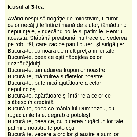
Icosul al 3-lea
Având nespusă bogăţie de milostivire, tuturor
celor necăjiţi le întinzi mână de ajutor, tămăduind
neputinţele, vindecând bolile şi patimile. Pentru
aceasta, Stăpână preabună, nu trece cu vederea
pe robii tăi, care zac pe patul durerii şi strigă ţie:
Bucură-te, comoara de mult preţ a milei tale
Bucură-te, ceea ce eşti nădejdea celor
deznădăjduiţi
Bucură-te, tămăduirea trupurilor noastre
Bucură-te, mântuirea sufletelor noastre
Bucură-te, puternică ajutătoare a celor
neputincioşi
Bucură-te, apărătoare şi întărire a celor ce
slăbesc în credinţă
Bucură-te, ceea ce mânia lui Dumnezeu, cu
rugăciunile tale, degrab o potoleşti
Bucură-te, ceea ce, cu puterea rugăciunilor tale,
patimile noastre le potoleşti
Bucură-te, vedere a orbilor şi auzire a surzilor