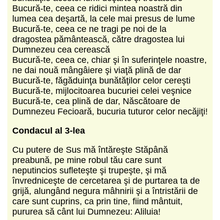
Bucură-te, ceea ce ridici mintea noastră din
lumea cea deşartă, la cele mai presus de lume
Bucură-te, ceea ce ne tragi pe noi de la
dragostea pământească, către dragostea lui
Dumnezeu cea cerească
Bucură-te, ceea ce, chiar şi în suferinţele noastre,
ne dai nouă mângâiere şi viaţă plină de dar
Bucură-te, făgăduinţa bunătăţilor celor cereşti
Bucură-te, mijlocitoarea bucuriei celei veşnice
Bucură-te, cea plină de dar, Născătoare de
Dumnezeu Fecioară, bucuria tuturor celor necăjiţi!
Condacul al 3-lea
Cu putere de Sus mă întăreşte Stăpână
preabună, pe mine robul tău care sunt
neputincios sufleteşte şi trupeşte, şi mă
învredniceşte de cercetarea şi de purtarea ta de
grijă, alungând negura mâhnirii şi a întristării de
care sunt cuprins, ca prin tine, fiind mântuit,
pururea să cânt lui Dumnezeu: Aliluia!