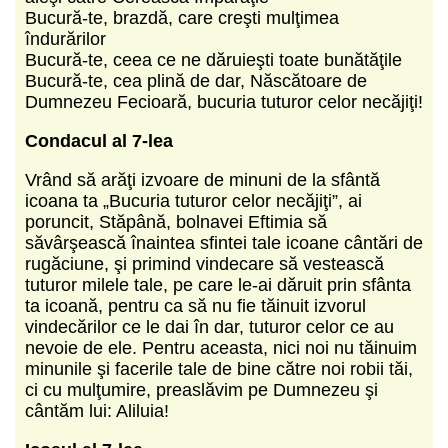
Bucură-te, brazdă, care creşti mulţimea
îndurărilor
Bucură-te, ceea ce ne dăruieşti toate bunătăţile
Bucură-te, cea plină de dar, Născătoare de
Dumnezeu Fecioară, bucuria tuturor celor necăjiţi!
Condacul al 7-lea
Vrând să arăţi izvoare de minuni de la sfântă
icoana ta „Bucuria tuturor celor necăjiţi”, ai
poruncit, Stăpână, bolnavei Eftimia să
săvârşească înaintea sfintei tale icoane cântări de
rugăciune, şi primind vindecare să vestească
tuturor milele tale, pe care le-ai dăruit prin sfânta
ta icoană, pentru ca să nu fie tăinuit izvorul
vindecărilor ce le dai în dar, tuturor celor ce au
nevoie de ele. Pentru aceasta, nici noi nu tăinuim
minunile şi facerile tale de bine către noi robii tăi,
ci cu mulţumire, preaslăvim pe Dumnezeu şi
cântăm lui: Aliluia!