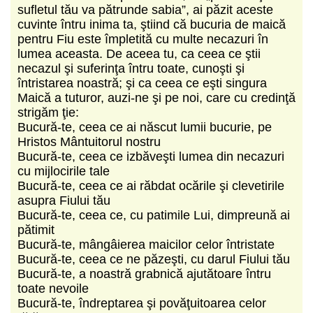
sufletul tău va pătrunde sabia”, ai păzit aceste
cuvinte întru inima ta, ştiind că bucuria de maică
pentru Fiu este împletită cu multe necazuri în
lumea aceasta. De aceea tu, ca ceea ce ştii
necazul şi suferinţa întru toate, cunoşti şi
întristarea noastră; şi ca ceea ce eşti singura
Maică a tuturor, auzi-ne şi pe noi, care cu credinţă
strigăm ţie:
Bucură-te, ceea ce ai născut lumii bucurie, pe
Hristos Mântuitorul nostru
Bucură-te, ceea ce izbăveşti lumea din necazuri
cu mijlocirile tale
Bucură-te, ceea ce ai răbdat ocările şi clevetirile
asupra Fiului tău
Bucură-te, ceea ce, cu patimile Lui, dimpreună ai
pătimit
Bucură-te, mângâierea maicilor celor întristate
Bucură-te, ceea ce ne păzeşti, cu darul Fiului tău
Bucură-te, a noastră grabnică ajutătoare întru
toate nevoile
Bucură-te, îndreptarea şi povăţuitoarea celor