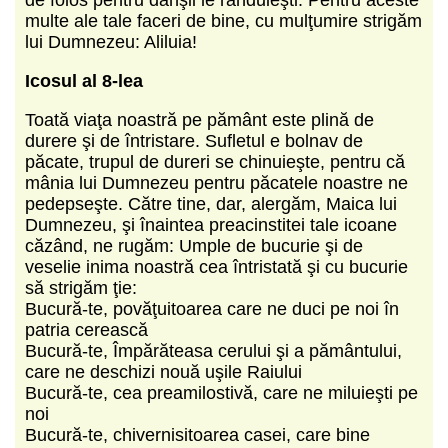
multe ale tale faceri de bine, cu mulţumire strigăm
lui Dumnezeu: Aliluia!
Icosul al 8-lea
Toată viaţa noastră pe pământ este plină de
durere şi de întristare. Sufletul e bolnav de
păcate, trupul de dureri se chinuieşte, pentru că
mânia lui Dumnezeu pentru păcatele noastre ne
pedepseşte. Către tine, dar, alergăm, Maica lui
Dumnezeu, şi înaintea preacinstitei tale icoane
căzând, ne rugăm: Umple de bucurie şi de
veselie inima noastră cea întristată şi cu bucurie
să strigăm ţie:
Bucură-te, povăţuitoarea care ne duci pe noi în
patria cerească
Bucură-te, Împărăteasa cerului şi a pământului,
care ne deschizi nouă uşile Raiului
Bucură-te, cea preamilostivă, care ne miluieşti pe
noi
Bucură-te, chivernisitoarea casei, care bine