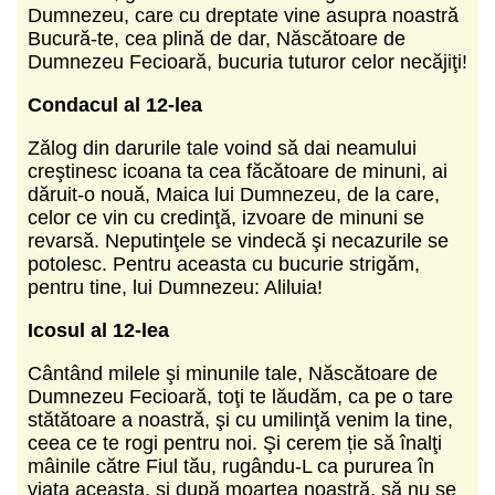
Dumnezeu, care cu dreptate vine asupra noastră
Bucură-te, cea plină de dar, Născătoare de
Dumnezeu Fecioară, bucuria tuturor celor necăjiţi!
Condacul al 12-lea
Zălog din darurile tale voind să dai neamului
creştinesc icoana ta cea făcătoare de minuni, ai
dăruit-o nouă, Maica lui Dumnezeu, de la care,
celor ce vin cu credinţă, izvoare de minuni se
revarsă. Neputinţele se vindecă şi necazurile se
potolesc. Pentru aceasta cu bucurie strigăm,
pentru tine, lui Dumnezeu: Aliluia!
Icosul al 12-lea
Cântând milele şi minunile tale, Născătoare de
Dumnezeu Fecioară, toţi te lăudăm, ca pe o tare
stătătoare a noastră, şi cu umilinţă venim la tine,
ceea ce te rogi pentru noi. Şi cerem ție să înalţi
mâinile către Fiul tău, rugându-L ca pururea în
viaţa aceasta, şi după moartea noastră, să nu se