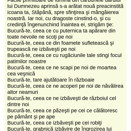
lui Dumnezeu aprinsă s-a arătat nouă preacinstită
icoana ta, Stăpână, spre sfinţirea şi mângâierea
noastră. Iar noi, cu dragoste cinstind-o, şi cu
credinţă îngenunchind înaintea ei, strigăm ţie:
Bucură-te, ceea ce cu puternica ta apărare din
toate nevoile ne scoţi pe noi
Bucură-te, ceea ce din foamete sufletească şi
trupească ne izbăveşti pe noi
Bucură-te, ceea ce cu rugăciunile tale stingi focul
patimilor noastre
Bucură-te, ceea ce ne scapi pe noi de moartea
cea veşnică
Bucură-te, tare ajutătoare în războaie
Bucură-te, ceea ce ne acoperi pe noi de năvălirea
altor neamuri
Bucură-te, ceea ce ne izbăveşti de războiul cel
dintre noi
Bucură-te, ceea ce păzeşti pe cei ce călătoresc
pe pământ şi pe ape
Bucură-te, ceea ce izbăveşti pe cei robiţi
Bucură-te, grabnică izbăvire de îngrozirea lui