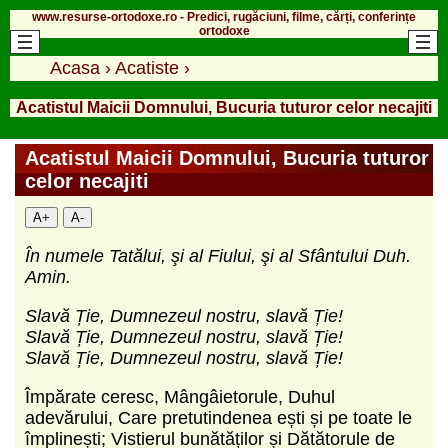
www.resurse-ortodoxe.ro - Predici, rugăciuni, filme, cărți, conferințe
ortodoxe
Acasa
›
Acatiste
›
Acatistul Maicii Domnului, Bucuria tuturor celor necajiti
Acatistul Maicii Domnului, Bucuria tuturor
celor necajiti
A+
A-
În numele Tatălui, şi al Fiului, şi al Sfântului Duh.
Amin.
Slavă Ție, Dumnezeul nostru, slavă Ție!
Slavă Ție, Dumnezeul nostru, slavă Ție!
Slavă Ție, Dumnezeul nostru, slavă Ție!
Împărate ceresc, Mângâietorule, Duhul
adevărului, Care pretutindenea ești și pe toate le
împlinești; Vistierul bunătăților și Dătătorule de