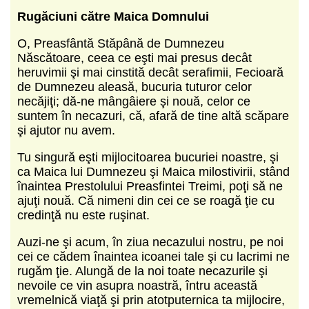
Rugăciuni către Maica Domnului
O, Preasfântă Stăpână de Dumnezeu
Născătoare, ceea ce eşti mai presus decât
heruvimii şi mai cinstită decât serafimii, Fecioară
de Dumnezeu aleasă, bucuria tuturor celor
necăjiţi; dă-ne mângâiere şi nouă, celor ce
suntem în necazuri, că, afară de tine altă scăpare
şi ajutor nu avem.
Tu singură eşti mijlocitoarea bucuriei noastre, şi
ca Maica lui Dumnezeu şi Maica milostivirii, stând
înaintea Prestolului Preasfintei Treimi, poţi să ne
ajuţi nouă. Că nimeni din cei ce se roagă ţie cu
credinţă nu este ruşinat.
Auzi-ne şi acum, în ziua necazului nostru, pe noi
cei ce cădem înaintea icoanei tale şi cu lacrimi ne
rugăm ţie. Alungă de la noi toate necazurile şi
nevoile ce vin asupra noastră, întru această
vremelnică viaţă şi prin atotputernica ta mijlocire,