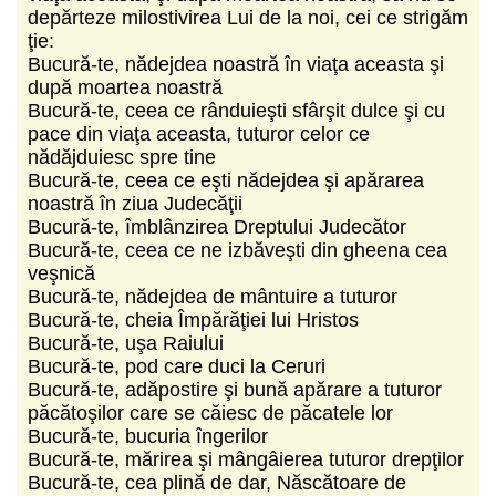
depărteze milostivirea Lui de la noi, cei ce strigăm
ţie:
Bucură-te, nădejdea noastră în viaţa aceasta şi
după moartea noastră
Bucură-te, ceea ce rânduieşti sfârşit dulce şi cu
pace din viaţa aceasta, tuturor celor ce
nădăjduiesc spre tine
Bucură-te, ceea ce eşti nădejdea şi apărarea
noastră în ziua Judecăţii
Bucură-te, îmblânzirea Dreptului Judecător
Bucură-te, ceea ce ne izbăveşti din gheena cea
veşnică
Bucură-te, nădejdea de mântuire a tuturor
Bucură-te, cheia Împărăţiei lui Hristos
Bucură-te, uşa Raiului
Bucură-te, pod care duci la Ceruri
Bucură-te, adăpostire şi bună apărare a tuturor
păcătoşilor care se căiesc de păcatele lor
Bucură-te, bucuria îngerilor
Bucură-te, mărirea şi mângâierea tuturor drepţilor
Bucură-te, cea plină de dar, Născătoare de