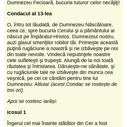
Dumnezeu Fecioară, bucuria tuturor celor necăjiţi!
Condacul al 13-lea
O, întru tot lăudată, de Dumnezeu Născătoare,
ceea ce, spre bucuria Cerului şi a pământului ai
născut pe Împăratul Hristos, Dumnezeul nostru,
auzi glasul smeriţilor robilor tăi. Primeşte această
puţină rugăciune a noastră şi ne izbăveşte pe noi
din toate nevoile. Vindecă neputinţele noastre
cele sufleteşti şi trupeşti. Alungă de la noi toată
răutatea şi întristarea. Dăruieşte-ne sănătate, şi
cu rugăciunile tale ne izbăveşte din munca cea
veşnică, pe cei ce cântăm pentru tine lui
Dumnezeu: Aliluia!
(acest Condac se rostește de
trei ori)
Apoi se rostesc iarăși:
Icosul 1
Îngerul cel mai înainte stătător din Cer a fost