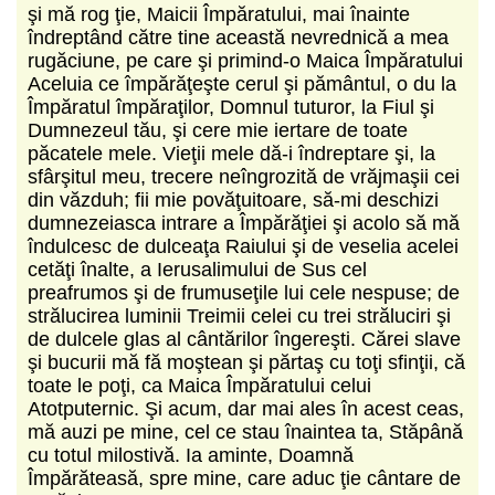
şi mă rog ţie, Maicii Împăratului, mai înainte
îndreptând către tine această nevrednică a mea
rugăciune, pe care şi primind-o Maica Împăratului
Aceluia ce împărăţeşte cerul şi pământul, o du la
Împăratul împăraţilor, Domnul tuturor, la Fiul şi
Dumnezeul tău, şi cere mie iertare de toate
păcatele mele. Vieţii mele dă-i îndreptare şi, la
sfârşitul meu, trecere neîngrozită de vrăjmaşii cei
din văzduh; fii mie povăţuitoare, să-mi deschizi
dumnezeiasca intrare a Împărăţiei şi acolo să mă
îndulcesc de dulceaţa Raiului şi de veselia acelei
cetăţi înalte, a Ierusalimului de Sus cel
preafrumos şi de frumuseţile lui cele nespuse; de
strălucirea luminii Treimii celei cu trei străluciri şi
de dulcele glas al cântărilor îngereşti. Cărei slave
şi bucurii mă fă moştean şi părtaş cu toţi sfinţii, că
toate le poţi, ca Maica Împăratului celui
Atotputernic. Şi acum, dar mai ales în acest ceas,
mă auzi pe mine, cel ce stau înaintea ta, Stăpână
cu totul milostivă. Ia aminte, Doamnă
Împărăteasă, spre mine, care aduc ţie cântare de