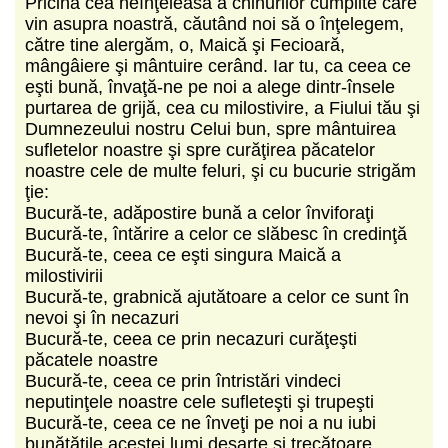
Pricina cea neînţeleasă a chinurilor cumplite care
vin asupra noastră, căutând noi să o înţelegem,
către tine alergăm, o, Maică şi Fecioară,
mângâiere şi mântuire cerând. Iar tu, ca ceea ce
eşti bună, învaţă-ne pe noi a alege dintr-însele
purtarea de grijă, cea cu milostivire, a Fiului tău şi
Dumnezeului nostru Celui bun, spre mântuirea
sufletelor noastre şi spre curăţirea păcatelor
noastre cele de multe feluri, şi cu bucurie strigăm
ţie:
Bucură-te, adăpostire bună a celor înviforaţi
Bucură-te, întărire a celor ce slăbesc în credinţă
Bucură-te, ceea ce eşti singura Maică a
milostivirii
Bucură-te, grabnică ajutătoare a celor ce sunt în
nevoi şi în necazuri
Bucură-te, ceea ce prin necazuri curăţeşti
păcatele noastre
Bucură-te, ceea ce prin întristări vindeci
neputinţele noastre cele sufleteşti şi trupeşti
Bucură-te, ceea ce ne înveţi pe noi a nu iubi
bunătăţile acestei lumi deşarte şi trecătoare