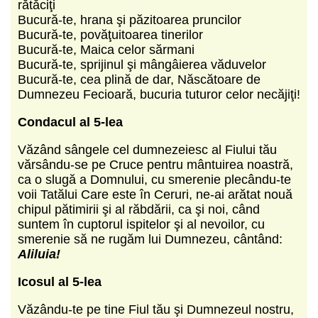
rătăciţi
Bucură-te, hrana şi păzitoarea pruncilor
Bucură-te, povăţuitoarea tinerilor
Bucură-te, Maica celor sărmani
Bucură-te, sprijinul şi mângâierea văduvelor
Bucură-te, cea plină de dar, Născătoare de
Dumnezeu Fecioară, bucuria tuturor celor necăjiţi!
Condacul al 5-lea
Văzând sângele cel dumnezeiesc al Fiului tău
vărsându-se pe Cruce pentru mântuirea noastră,
ca o slugă a Domnului, cu smerenie plecându-te
voii Tatălui Care este în Ceruri, ne-ai arătat nouă
chipul pătimirii şi al răbdării, ca şi noi, când
suntem în cuptorul ispitelor şi al nevoilor, cu
smerenie să ne rugăm lui Dumnezeu, cântând:
Aliluia!
Icosul al 5-lea
Văzându-te pe tine Fiul tău şi Dumnezeul nostru,