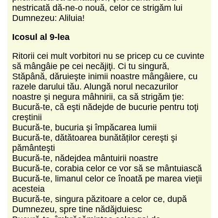
nestricată dă-ne-o nouă, celor ce strigăm lui
Dumnezeu: Aliluia!
Icosul al 9-lea
Ritorii cei mult vorbitori nu se pricep cu ce cuvinte
să mângâie pe cei necăjiţi. Ci tu singură,
Stăpână, dăruieşte inimii noastre mângâiere, cu
razele darului tău. Alungă norul necazurilor
noastre şi negura mâhnirii, ca să strigăm ţie:
Bucură-te, că eşti nădejde de bucurie pentru toţi
creştinii
Bucură-te, bucuria şi împăcarea lumii
Bucură-te, dătătoarea bunătăților cereşti şi
pământeşti
Bucură-te, nădejdea mântuirii noastre
Bucură-te, corabia celor ce vor să se mântuiască
Bucură-te, limanul celor ce înoată pe marea vieţii
acesteia
Bucură-te, singura păzitoare a celor ce, după
Dumnezeu, spre tine nădăjduiesc