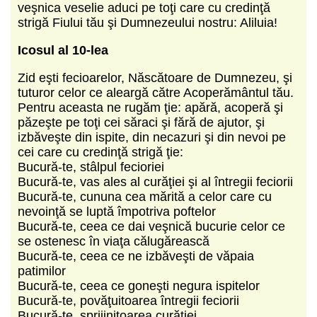
veşnica veselie aduci pe toţi care cu credinţă
strigă Fiului tău şi Dumnezeului nostru: Aliluia!
Icosul al 10-lea
Zid eşti fecioarelor, Născătoare de Dumnezeu, şi
tuturor celor ce aleargă către Acoperământul tău.
Pentru aceasta ne rugăm ţie: apără, acoperă şi
păzeşte pe toţi cei săraci şi fără de ajutor, şi
izbăveşte din ispite, din necazuri şi din nevoi pe
cei care cu credinţă strigă ţie:
Bucură-te, stâlpul fecioriei
Bucură-te, vas ales al curăţiei şi al întregii feciorii
Bucură-te, cununa cea mărită a celor care cu
nevoinţă se luptă împotriva poftelor
Bucură-te, ceea ce dai veşnică bucurie celor ce
se ostenesc în viaţa călugărească
Bucură-te, ceea ce ne izbăveşti de văpaia
patimilor
Bucură-te, ceea ce goneşti negura ispitelor
Bucură-te, povăţuitoarea întregii feciorii
Bucură-te, sprijinitoarea curăţiei