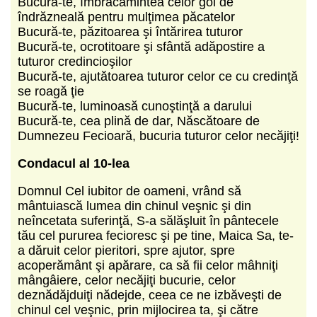
Bucură-te, îmbrăcămintea celor goi de
îndrăzneală pentru mulţimea păcatelor
Bucură-te, păzitoarea şi întărirea tuturor
Bucură-te, ocrotitoare şi sfântă adăpostire a
tuturor credincioşilor
Bucură-te, ajutătoarea tuturor celor ce cu credinţă
se roagă ţie
Bucură-te, luminoasă cunoştinţă a darului
Bucură-te, cea plină de dar, Născătoare de
Dumnezeu Fecioară, bucuria tuturor celor necăjiţi!
Condacul al 10-lea
Domnul Cel iubitor de oameni, vrând să
mântuiască lumea din chinul veşnic şi din
neîncetata suferinţă, S-a sălăşluit în pântecele
tău cel pururea fecioresc şi pe tine, Maica Sa, te-
a dăruit celor pieritori, spre ajutor, spre
acoperământ şi apărare, ca să fii celor mâhniţi
mângâiere, celor necăjiţi bucurie, celor
deznădăjduiţi nădejde, ceea ce ne izbăveşti de
chinul cel veşnic, prin mijlocirea ta, şi către