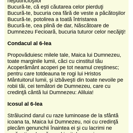
neputincioşilor
Bucură-te, că eşti căutarea celor pierduţi
Bucură-te, bucuria cea fără de veste a păcătoşilor
Bucură-te, potolirea a toată întristarea
Bucură-te, cea plină de dar, Născătoare de
Dumnezeu Fecioară, bucuria tuturor celor necăjiţi!
Condacul al 6-lea
Propovăduiesc milele tale, Maica lui Dumnezeu,
toate marginile lumii, căci cu cinstitul tău
Acoperământ acoperi pe tot neamul creştinesc;
pentru care totdeauna te rogi lui Hristos
Mântuitorul lumii, şi izbăveşti din toate nevoile pe
robii tăi, cei temători de Dumnezeu, care cu
credinţă cântă lui Dumnezeu: Aliluia!
Icosul al 6-lea
Strălucind darul cu raze luminoase de la sfântă
icoana ta, Maica lui Dumnezeu, noi cu credinţă
plecăm genunchii înaintea ei şi cu lacrimi ne