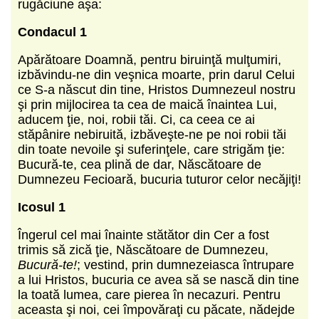
rugăciune aşa:
Condacul 1
Apărătoare Doamnă, pentru biruinţă mulţumiri,
izbăvindu-ne din veşnica moarte, prin darul Celui
ce S-a născut din tine, Hristos Dumnezeul nostru
şi prin mijlocirea ta cea de maică înaintea Lui,
aducem ţie, noi, robii tăi. Ci, ca ceea ce ai
stăpânire nebiruită, izbăveşte-ne pe noi robii tăi
din toate nevoile şi suferinţele, care strigăm ţie:
Bucură-te, cea plină de dar, Născătoare de
Dumnezeu Fecioară, bucuria tuturor celor necăjiţi!
Icosul 1
Îngerul cel mai înainte stătător din Cer a fost
trimis să zică ţie, Născătoare de Dumnezeu,
Bucură-te!
; vestind, prin dumnezeiasca întrupare
a lui Hristos, bucuria ce avea să se nască din tine
la toată lumea, care pierea în necazuri. Pentru
aceasta şi noi, cei împovăraţi cu păcate, nădejde