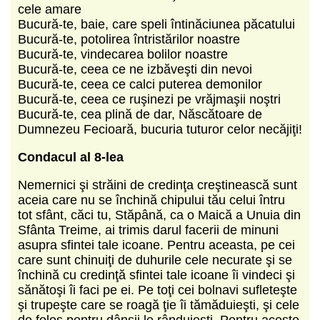
cele amare
Bucură-te, baie, care speli întinăciunea păcatului
Bucură-te, potolirea întristărilor noastre
Bucură-te, vindecarea bolilor noastre
Bucură-te, ceea ce ne izbăveşti din nevoi
Bucură-te, ceea ce calci puterea demonilor
Bucură-te, ceea ce ruşinezi pe vrăjmaşii noştri
Bucură-te, cea plină de dar, Născătoare de
Dumnezeu Fecioară, bucuria tuturor celor necăjiţi!
Condacul al 8-lea
Nemernici şi străini de credinţa creştinească sunt
aceia care nu se închină chipului tău celui întru
tot sfânt, căci tu, Stăpână, ca o Maică a Unuia din
Sfânta Treime, ai trimis darul facerii de minuni
asupra sfintei tale icoane. Pentru aceasta, pe cei
care sunt chinuiţi de duhurile cele necurate şi se
închină cu credinţă sfintei tale icoane îi vindeci şi
sănătoşi îi faci pe ei. Pe toţi cei bolnavi sufleteşte
şi trupeşte care se roagă ţie îi tămăduieşti, şi cele
de folos pentru dânşii le rânduieşti. Pentru aceste