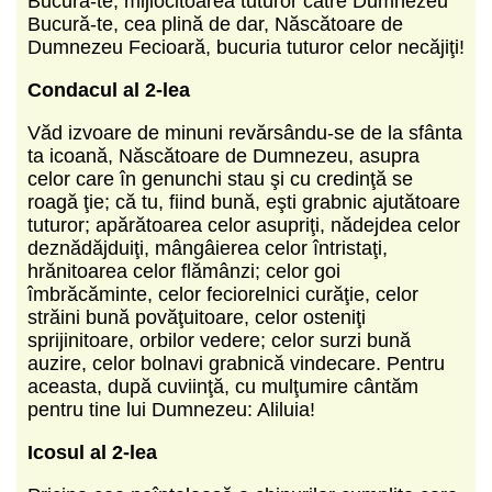
Bucură-te, mijlocitoarea tuturor către Dumnezeu
Bucură-te, cea plină de dar, Născătoare de
Dumnezeu Fecioară, bucuria tuturor celor necăjiţi!
Condacul al 2-lea
Văd izvoare de minuni revărsându-se de la sfânta
ta icoană, Născătoare de Dumnezeu, asupra
celor care în genunchi stau şi cu credinţă se
roagă ţie; că tu, fiind bună, eşti grabnic ajutătoare
tuturor; apărătoarea celor asupriţi, nădejdea celor
deznădăjduiţi, mângâierea celor întristaţi,
hrănitoarea celor flămânzi; celor goi
îmbrăcăminte, celor feciorelnici curăţie, celor
străini bună povăţuitoare, celor osteniţi
sprijinitoare, orbilor vedere; celor surzi bună
auzire, celor bolnavi grabnică vindecare. Pentru
aceasta, după cuviinţă, cu mulţumire cântăm
pentru tine lui Dumnezeu: Aliluia!
Icosul al 2-lea