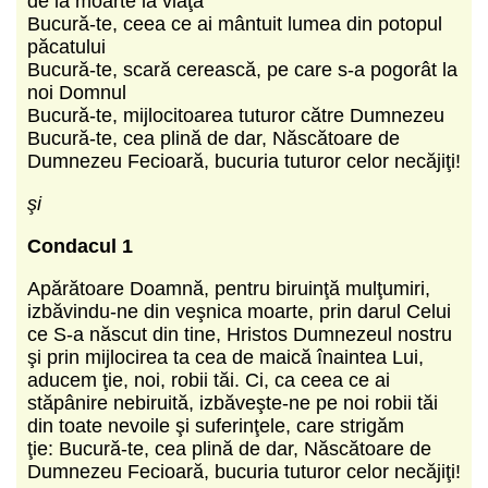
de la moarte la viaţă
Bucură-te, ceea ce ai mântuit lumea din potopul
păcatului
Bucură-te, scară cerească, pe care s-a pogorât la
noi Domnul
Bucură-te, mijlocitoarea tuturor către Dumnezeu
Bucură-te, cea plină de dar, Născătoare de
Dumnezeu Fecioară, bucuria tuturor celor necăjiţi!
şi
Condacul 1
Apărătoare Doamnă, pentru biruinţă mulţumiri,
izbăvindu-ne din veşnica moarte, prin darul Celui
ce S-a născut din tine, Hristos Dumnezeul nostru
şi prin mijlocirea ta cea de maică înaintea Lui,
aducem ţie, noi, robii tăi. Ci, ca ceea ce ai
stăpânire nebiruită, izbăveşte-ne pe noi robii tăi
din toate nevoile şi suferinţele, care strigăm
ţie: Bucură-te, cea plină de dar, Născătoare de
Dumnezeu Fecioară, bucuria tuturor celor necăjiţi!