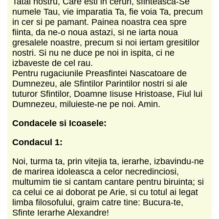
Tatal nostru, Care esti in ceruri, sfinteasca-Se
numele Tau, vie imparatia Ta, fie voia Ta, precum
in cer si pe pamant. Painea noastra cea spre
fiinta, da ne-o noua astazi, si ne iarta noua
gresalele noastre, precum si noi iertam gresitilor
nostri. Si nu ne duce pe noi in ispita, ci ne
izbaveste de cel rau.
Pentru rugaciunile Preasfintei Nascatoare de
Dumnezeu, ale Sfintilor Parintilor nostri si ale
tuturor Sfintilor, Doamne Iisuse Hristoase, Fiul lui
Dumnezeu, miluieste-ne pe noi. Amin.
Condacele si Icoasele:
Condacul 1:
Noi, turma ta, prin vitejia ta, ierarhe, izbavindu-ne
de marirea idoleasca a celor necredinciosi,
multumim tie si cantam cantare pentru biruinta; si
ca celui ce ai doborat pe Arie, si cu totul ai legat
limba filosofului, graim catre tine: Bucura-te,
Sfinte Ierarhe Alexandre!