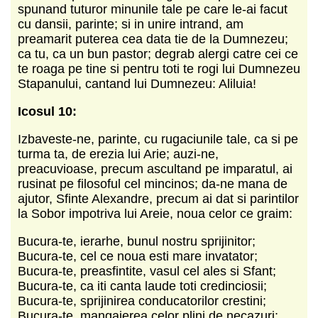
spunand tuturor minunile tale pe care le-ai facut
cu dansii, parinte; si in unire intrand, am
preamarit puterea cea data tie de la Dumnezeu;
ca tu, ca un bun pastor; degrab alergi catre cei ce
te roaga pe tine si pentru toti te rogi lui Dumnezeu
Stapanului, cantand lui Dumnezeu: Aliluia!
Icosul 10:
Izbaveste-ne, parinte, cu rugaciunile tale, ca si pe
turma ta, de erezia lui Arie; auzi-ne,
preacuvioase, precum ascultand pe imparatul, ai
rusinat pe filosoful cel mincinos; da-ne mana de
ajutor, Sfinte Alexandre, precum ai dat si parintilor
la Sobor impotriva lui Areie, noua celor ce graim:
Bucura-te, ierarhe, bunul nostru sprijinitor;
Bucura-te, cel ce noua esti mare invatator;
Bucura-te, preasfintite, vasul cel ales si Sfant;
Bucura-te, ca iti canta laude toti credinciosii;
Bucura-te, sprijinirea conducatorilor crestini;
Bucura-te, mangaierea celor plini de necazuri;