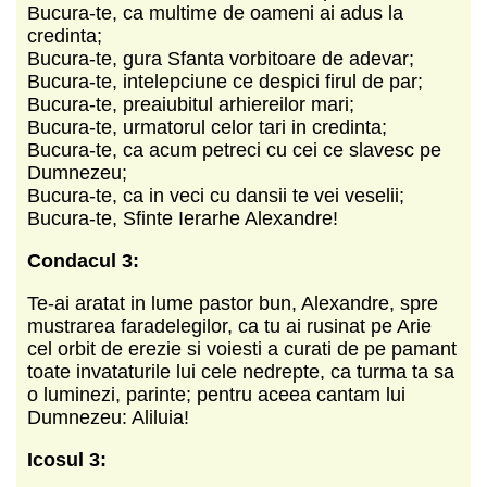
Bucura-te, ca multime de oameni ai adus la
credinta;
Bucura-te, gura Sfanta vorbitoare de adevar;
Bucura-te, intelepciune ce despici firul de par;
Bucura-te, preaiubitul arhiereilor mari;
Bucura-te, urmatorul celor tari in credinta;
Bucura-te, ca acum petreci cu cei ce slavesc pe
Dumnezeu;
Bucura-te, ca in veci cu dansii te vei veselii;
Bucura-te, Sfinte Ierarhe Alexandre!
Condacul 3:
Te-ai aratat in lume pastor bun, Alexandre, spre
mustrarea faradelegilor, ca tu ai rusinat pe Arie
cel orbit de erezie si voiesti a curati de pe pamant
toate invataturile lui cele nedrepte, ca turma ta sa
o luminezi, parinte; pentru aceea cantam lui
Dumnezeu: Aliluia!
Icosul 3: