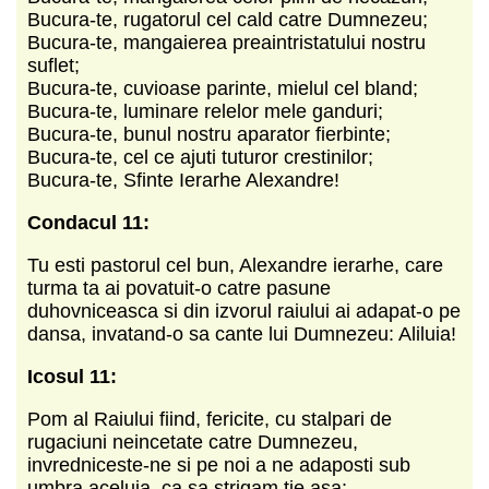
Bucura-te, rugatorul cel cald catre Dumnezeu;
Bucura-te, mangaierea preaintristatului nostru
suflet;
Bucura-te, cuvioase parinte, mielul cel bland;
Bucura-te, luminare relelor mele ganduri;
Bucura-te, bunul nostru aparator fierbinte;
Bucura-te, cel ce ajuti tuturor crestinilor;
Bucura-te, Sfinte Ierarhe Alexandre!
Condacul 11:
Tu esti pastorul cel bun, Alexandre ierarhe, care
turma ta ai povatuit-o catre pasune
duhovniceasca si din izvorul raiului ai adapat-o pe
dansa, invatand-o sa cante lui Dumnezeu: Aliluia!
Icosul 11:
Pom al Raiului fiind, fericite, cu stalpari de
rugaciuni neincetate catre Dumnezeu,
invredniceste-ne si pe noi a ne adaposti sub
umbra aceluia, ca sa strigam tie asa: