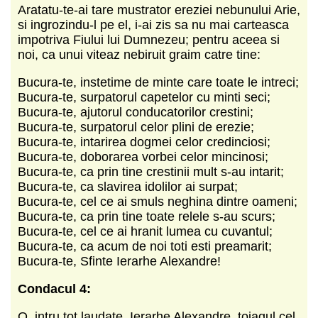
Aratatu-te-ai tare mustrator ereziei nebunului Arie,
si ingrozindu-l pe el, i-ai zis sa nu mai carteasca
impotriva Fiului lui Dumnezeu; pentru aceea si
noi, ca unui viteaz nebiruit graim catre tine:
Bucura-te, instetime de minte care toate le intreci;
Bucura-te, surpatorul capetelor cu minti seci;
Bucura-te, ajutorul conducatorilor crestini;
Bucura-te, surpatorul celor plini de erezie;
Bucura-te, intarirea dogmei celor credinciosi;
Bucura-te, doborarea vorbei celor mincinosi;
Bucura-te, ca prin tine crestinii mult s-au intarit;
Bucura-te, ca slavirea idolilor ai surpat;
Bucura-te, cel ce ai smuls neghina dintre oameni;
Bucura-te, ca prin tine toate relele s-au scurs;
Bucura-te, cel ce ai hranit lumea cu cuvantul;
Bucura-te, ca acum de noi toti esti preamarit;
Bucura-te, Sfinte Ierarhe Alexandre!
Condacul 4:
O, intru tot laudate, Ierarhe Alexandre, toiagul cel