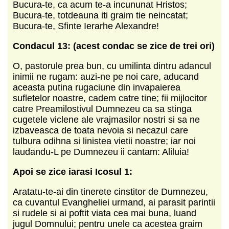
Bucura-te, ca acum te-a incununat Hristos;
Bucura-te, totdeauna iti graim tie neincatat;
Bucura-te, Sfinte Ierarhe Alexandre!
Condacul 13: (acest condac se zice de trei ori)
O, pastorule prea bun, cu umilinta dintru adancul
inimii ne rugam: auzi-ne pe noi care, aducand
aceasta putina rugaciune din invapaierea
sufletelor noastre, cadem catre tine; fii mijlocitor
catre Preamilostivul Dumnezeu ca sa stinga
cugetele viclene ale vrajmasilor nostri si sa ne
izbaveasca de toata nevoia si necazul care
tulbura odihna si linistea vietii noastre; iar noi
laudandu-L pe Dumnezeu ii cantam: Aliluia!
Apoi se zice iarasi Icosul 1:
Aratatu-te-ai din tinerete cinstitor de Dumnezeu,
ca cuvantul Evangheliei urmand, ai parasit parintii
si rudele si ai poftit viata cea mai buna, luand
jugul Domnului; pentru unele ca acestea graim