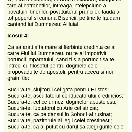
tare al batranetilor, intreaga intelepciune a
povatuirii tinerilor, povatuitorul pruncilor, lauda a
tot poporul si cununa Bisericii, pe tine te laudam
cantand lui Dumnezeu: Aliluia!
Icosul 4:
Ca sa arati a ta mare si fierbinte credinta ce ai
catre Fiul lui Dumnezeu, nu te-ai impotrivit
poruncii imparatului, cand ti s-a poruncit sa te
intreci cu filosoful pentru dogmele cele
propovaduite de apostoli; pentru aceea si noi
graim tie:
Bucura-te, slujitorul cel gata pentru Hristos;
Bucura-te, ascultatorul conducatorului credincios;
Bucura-te, cel ce urmezi dogmelor apostolesti;
Bucura-te, luptatorul cu Arie cel stricat;
Bucura-te, ca pe dansul in Sobor l-ai rusinat;
Bucura-te, pazitorule al legii celei crestinesti;
Bucura-te, ca ai putut cu darul sa alegi gurile cele