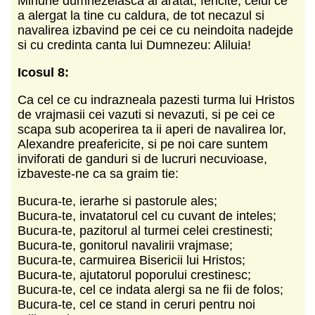
Minune dumnezeiasca ai aratat, fericite, celui ce
a alergat la tine cu caldura, de tot necazul si
navalirea izbavind pe cei ce cu neindoita nadejde
si cu credinta canta lui Dumnezeu: Aliluia!
Icosul 8:
Ca cel ce cu indrazneala pazesti turma lui Hristos
de vrajmasii cei vazuti si nevazuti, si pe cei ce
scapa sub acoperirea ta ii aperi de navalirea lor,
Alexandre preafericite, si pe noi care suntem
inviforati de ganduri si de lucruri necuvioase,
izbaveste-ne ca sa graim tie:
Bucura-te, ierarhe si pastorule ales;
Bucura-te, invatatorul cel cu cuvant de inteles;
Bucura-te, pazitorul al turmei celei crestinesti;
Bucura-te, gonitorul navalirii vrajmase;
Bucura-te, carmuirea Bisericii lui Hristos;
Bucura-te, ajutatorul poporului crestinesc;
Bucura-te, cel ce indata alergi sa ne fii de folos;
Bucura-te, cel ce stand in ceruri pentru noi