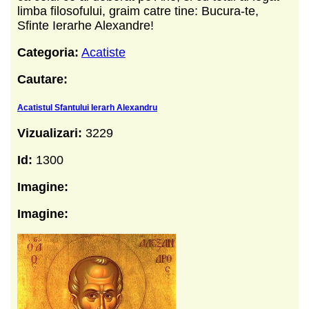
limba filosofului, graim catre tine: Bucura-te,
Sfinte Ierarhe Alexandre!
Categoria:
Acatiste
Cautare:
Acatistul Sfantului Ierarh Alexandru
Vizualizari:
3229
Id:
1300
Imagine:
Imagine: