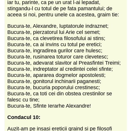
iar tu, parinte, ca pe un urat l-ai lepadat,
stingandu-l cu totul de pe fata pamantului; de
aceea si noi, pentru unele ca acestea, graim tie:
Bucura-te, Alexandre, luptatorule indraznet;
Bucura-te, pierzatorul lui Arie cel semet;
Bucura-te, ca clevetirea filosofului ai stins;
Bucura-te, ca ai invins cu totul pe eretici;
Bucura-te, ingradirea gurilor care hulesc;
Bucura-te, rusinarea toturor care clevetesc;
Bucura-te, adevarat slavitor al Preasfintei Treimi;
Bucura-te, indreptator al credintei celei sfinte;
Bucura-te, apararea dogmelor apostolesti;
Bucura-te, gonitorul inchinarii paganesti;
Bucura-te, bucuria poporului crestinesc;
Bucura-te, ca toti cei din obstea crestinilor se
falesc cu tine;
Bucura-te, Sfinte Ierarhe Alexandre!
Condacul 10:
Auzit-am pe insasi ereticii graind si pe filosofi