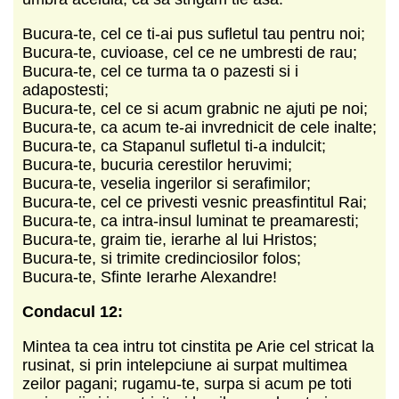
Bucura-te, cel ce ti-ai pus sufletul tau pentru noi;
Bucura-te, cuvioase, cel ce ne umbresti de rau;
Bucura-te, cel ce turma ta o pazesti si i
adapostesti;
Bucura-te, cel ce si acum grabnic ne ajuti pe noi;
Bucura-te, ca acum te-ai invrednicit de cele inalte;
Bucura-te, ca Stapanul sufletul ti-a indulcit;
Bucura-te, bucuria cerestilor heruvimi;
Bucura-te, veselia ingerilor si serafimilor;
Bucura-te, cel ce privesti vesnic preasfintitul Rai;
Bucura-te, ca intra-insul luminat te preamaresti;
Bucura-te, graim tie, ierarhe al lui Hristos;
Bucura-te, si trimite credinciosilor folos;
Bucura-te, Sfinte Ierarhe Alexandre!
Condacul 12:
Mintea ta cea intru tot cinstita pe Arie cel stricat la
rusinat, si prin intelepciune ai surpat multimea
zeilor pagani; rugamu-te, surpa si acum pe toti