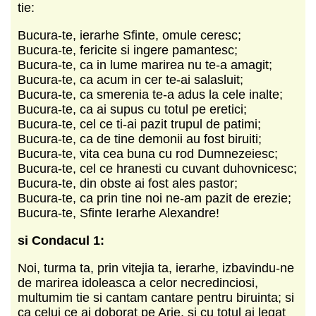
tie:
Bucura-te, ierarhe Sfinte, omule ceresc;
Bucura-te, fericite si ingere pamantesc;
Bucura-te, ca in lume marirea nu te-a amagit;
Bucura-te, ca acum in cer te-ai salasluit;
Bucura-te, ca smerenia te-a adus la cele inalte;
Bucura-te, ca ai supus cu totul pe eretici;
Bucura-te, cel ce ti-ai pazit trupul de patimi;
Bucura-te, ca de tine demonii au fost biruiti;
Bucura-te, vita cea buna cu rod Dumnezeiesc;
Bucura-te, cel ce hranesti cu cuvant duhovnicesc;
Bucura-te, din obste ai fost ales pastor;
Bucura-te, ca prin tine noi ne-am pazit de erezie;
Bucura-te, Sfinte Ierarhe Alexandre!
si Condacul 1:
Noi, turma ta, prin vitejia ta, ierarhe, izbavindu-ne
de marirea idoleasca a celor necredinciosi,
multumim tie si cantam cantare pentru biruinta; si
ca celui ce ai doborat pe Arie, si cu totul ai legat