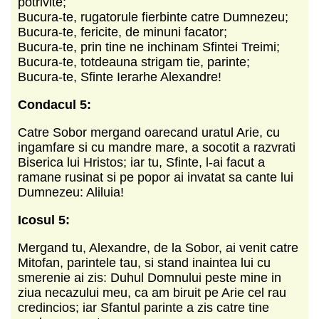
potrivite;
Bucura-te, rugatorule fierbinte catre Dumnezeu;
Bucura-te, fericite, de minuni facator;
Bucura-te, prin tine ne inchinam Sfintei Treimi;
Bucura-te, totdeauna strigam tie, parinte;
Bucura-te, Sfinte Ierarhe Alexandre!
Condacul 5:
Catre Sobor mergand oarecand uratul Arie, cu
ingamfare si cu mandre mare, a socotit a razvrati
Biserica lui Hristos; iar tu, Sfinte, l-ai facut a
ramane rusinat si pe popor ai invatat sa cante lui
Dumnezeu: Aliluia!
Icosul 5:
Mergand tu, Alexandre, de la Sobor, ai venit catre
Mitofan, parintele tau, si stand inaintea lui cu
smerenie ai zis: Duhul Domnului peste mine in
ziua necazului meu, ca am biruit pe Arie cel rau
credincios; iar Sfantul parinte a zis catre tine