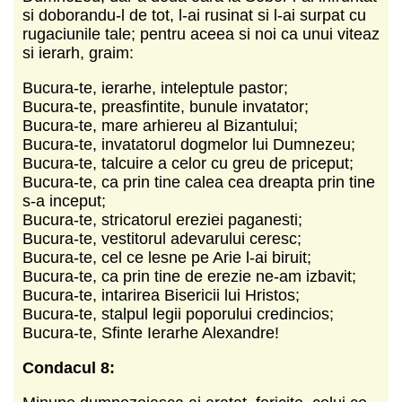
si doborandu-l de tot, l-ai rusinat si l-ai surpat cu
rugaciunile tale; pentru aceea si noi ca unui viteaz
si ierarh, graim:
Bucura-te, ierarhe, inteleptule pastor;
Bucura-te, preasfintite, bunule invatator;
Bucura-te, mare arhiereu al Bizantului;
Bucura-te, invatatorul dogmelor lui Dumnezeu;
Bucura-te, talcuire a celor cu greu de priceput;
Bucura-te, ca prin tine calea cea dreapta prin tine
s-a inceput;
Bucura-te, stricatorul ereziei paganesti;
Bucura-te, vestitorul adevarului ceresc;
Bucura-te, cel ce lesne pe Arie l-ai biruit;
Bucura-te, ca prin tine de erezie ne-am izbavit;
Bucura-te, intarirea Bisericii lui Hristos;
Bucura-te, stalpul legii poporului credincios;
Bucura-te, Sfinte Ierarhe Alexandre!
Condacul 8: