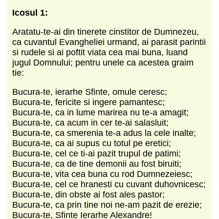
Icosul 1:
Aratatu-te-ai din tinerete cinstitor de Dumnezeu,
ca cuvantul Evangheliei urmand, ai parasit parintii
si rudele si ai poftit viata cea mai buna, luand
jugul Domnului; pentru unele ca acestea graim
tie:
Bucura-te, ierarhe Sfinte, omule ceresc;
Bucura-te, fericite si ingere pamantesc;
Bucura-te, ca in lume marirea nu te-a amagit;
Bucura-te, ca acum in cer te-ai salasluit;
Bucura-te, ca smerenia te-a adus la cele inalte;
Bucura-te, ca ai supus cu totul pe eretici;
Bucura-te, cel ce ti-ai pazit trupul de patimi;
Bucura-te, ca de tine demonii au fost biruiti;
Bucura-te, vita cea buna cu rod Dumnezeiesc;
Bucura-te, cel ce hranesti cu cuvant duhovnicesc;
Bucura-te, din obste ai fost ales pastor;
Bucura-te, ca prin tine noi ne-am pazit de erezie;
Bucura-te, Sfinte Ierarhe Alexandre!