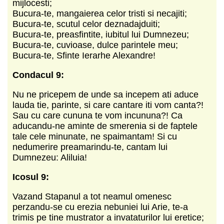
mijlocesti;
Bucura-te, mangaierea celor tristi si necajiti;
Bucura-te, scutul celor deznadajduiti;
Bucura-te, preasfintite, iubitul lui Dumnezeu;
Bucura-te, cuvioase, dulce parintele meu;
Bucura-te, Sfinte Ierarhe Alexandre!
Condacul 9:
Nu ne pricepem de unde sa incepem ati aduce
lauda tie, parinte, si care cantare iti vom canta?!
Sau cu care cununa te vom incununa?! Ca
aducandu-ne aminte de smerenia si de faptele
tale cele minunate, ne spaimantam! Si cu
nedumerire preamarindu-te, cantam lui
Dumnezeu: Aliluia!
Icosul 9:
Vazand Stapanul a tot neamul omenesc
perzandu-se cu erezia nebuniei lui Arie, te-a
trimis pe tine mustrator a invataturilor lui eretice;