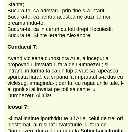
Sfanta;
Bucura-te, ca adevarul prin tine s-a intarit;
Bucura-te, ca pentru acestea ne auzi pe noi
preamarindu-te;
Bucura-te, ca in ceruri cu toti dreptii locuiesti;
Bucura-te, Sfinte Ierarhe Alexandre!
Condacul 7:
Avand vicleana cunostinta Arie, a inceput a
propovadui invataturi fara de Dumnezeu; si
intrand in turma ta ca un lup a vrut sa rapeasca,
spurcata fiara!, ca si pana la imparatul s-a dus cu
viclesug, amagindu-l; dar tu, cu rugaciunile tale, l-
ai gonit si ai invatat pe toti sa cante lui
Dumnezeu: Aliluia!
Icosul 7:
Si mai inainte ipotrividu-te lui Arie, celui de trei ori
blestemat, ai rusinat invataturile lui fara de
Dumnezeu; dar a doua oara la Sobor l-ai infruntat