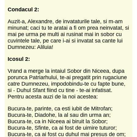
Condacul 2:
Auzit-a, Alexandre, de invataturile tale, si m-am
minunat; caci tu te aratai a fi om prea neinvatat, si
mai pe urma pe multi ai rusinat mai in sobor cu
cuvintele tale, pe care i-ai si invatat sa cante lui
Dumnezeu: Aliluia!
Icosul 2:
Vrand a merge la intaiul Sobor din Niceea, dupa
porunca Patriarhului, te-ai pregatit prin rugaciune
catre Dumnezeu, impodobindu-te cu fapte bune,
si - Duhul Sfant fiind cu tine - te-ai infatisat.
Pentru acesta auzi de la noi acestea:
Bucura-te, parinte, ca esti iubit de Mitrofan;
Bucura-te, Diadohe, la al sau din urma an;
Bucura-te, ca in Niceea ai biruit la Sobor;
Bucura-te, Sfinte, ca ai fost de uimire tuturor;
Bucura-te, ca ai fost cu duhul mai presus de om;