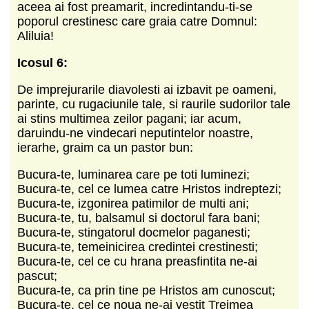
aceea ai fost preamarit, incredintandu-ti-se
poporul crestinesc care graia catre Domnul:
Aliluia!
Icosul 6:
De imprejurarile diavolesti ai izbavit pe oameni,
parinte, cu rugaciunile tale, si raurile sudorilor tale
ai stins multimea zeilor pagani; iar acum,
daruindu-ne vindecari neputintelor noastre,
ierarhe, graim ca un pastor bun:
Bucura-te, luminarea care pe toti luminezi;
Bucura-te, cel ce lumea catre Hristos indreptezi;
Bucura-te, izgonirea patimilor de multi ani;
Bucura-te, tu, balsamul si doctorul fara bani;
Bucura-te, stingatorul docmelor paganesti;
Bucura-te, temeinicirea credintei crestinesti;
Bucura-te, cel ce cu hrana preasfintita ne-ai
pascut;
Bucura-te, ca prin tine pe Hristos am cunoscut;
Bucura-te, cel ce noua ne-ai vestit Treimea