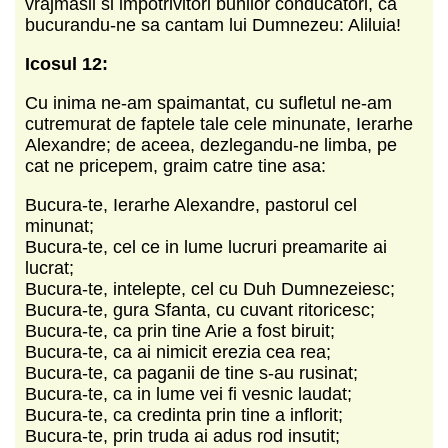
vrajmasii si impotrivitori bunilor conducatori, ca
bucurandu-ne sa cantam lui Dumnezeu: Aliluia!
Icosul 12:
Cu inima ne-am spaimantat, cu sufletul ne-am
cutremurat de faptele tale cele minunate, Ierarhe
Alexandre; de aceea, dezlegandu-ne limba, pe
cat ne pricepem, graim catre tine asa:
Bucura-te, Ierarhe Alexandre, pastorul cel
minunat;
Bucura-te, cel ce in lume lucruri preamarite ai
lucrat;
Bucura-te, intelepte, cel cu Duh Dumnezeiesc;
Bucura-te, gura Sfanta, cu cuvant ritoricesc;
Bucura-te, ca prin tine Arie a fost biruit;
Bucura-te, ca ai nimicit erezia cea rea;
Bucura-te, ca paganii de tine s-au rusinat;
Bucura-te, ca in lume vei fi vesnic laudat;
Bucura-te, ca credinta prin tine a inflorit;
Bucura-te, prin truda ai adus rod insutit;