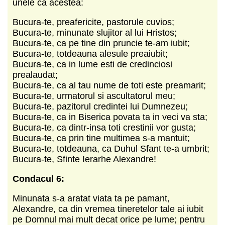
unele ca acestea:
Bucura-te, preafericite, pastorule cuvios;
Bucura-te, minunate slujitor al lui Hristos;
Bucura-te, ca pe tine din pruncie te-am iubit;
Bucura-te, totdeauna alesule preaiubit;
Bucura-te, ca in lume esti de credinciosi
prealaudat;
Bucura-te, ca al tau nume de toti este preamarit;
Bucura-te, urmatorul si ascultatorul meu;
Bucura-te, pazitorul credintei lui Dumnezeu;
Bucura-te, ca in Biserica povata ta in veci va sta;
Bucura-te, ca dintr-insa toti crestinii vor gusta;
Bucura-te, ca prin tine multimea s-a mantuit;
Bucura-te, totdeauna, ca Duhul Sfant te-a umbrit;
Bucura-te, Sfinte Ierarhe Alexandre!
Condacul 6:
Minunata s-a aratat viata ta pe pamant,
Alexandre, ca din vremea tineretelor tale ai iubit
pe Domnul mai mult decat orice pe lume; pentru