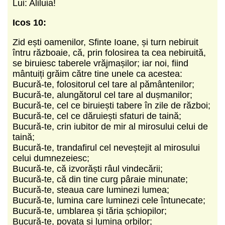
Lui: Aliluia!
Icos 10:
Zid ești oamenilor, Sfinte Ioane, și turn nebiruit
întru războaie, că, prin folosirea ta cea nebiruită,
se biruiesc taberele vrăjmașilor; iar noi, fiind
mântuiți grăim către tine unele ca acestea:
Bucură-te, folositorul cel tare al pământenilor;
Bucură-te, alungătorul cel tare al dușmanilor;
Bucură-te, cel ce biruiești tabere în zile de război;
Bucură-te, cel ce dăruiești sfaturi de taină;
Bucură-te, crin iubitor de mir al mirosului celui de
taină;
Bucură-te, trandafirul cel neveștejit al mirosului
celui dumnezeiesc;
Bucură-te, că izvorăști râul vindecării;
Bucură-te, că din tine curg pâraie minunate;
Bucură-te, steaua care luminezi lumea;
Bucură-te, lumina care luminezi cele întunecate;
Bucură-te, umblarea și tăria șchiopilor;
Bucură-te, povața și lumina orbilor;