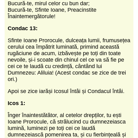
Bucură-te, mirul celor cu bun dar;
Bucură-te, Sfinte Ioane, Preacinstite
Înaintemergătorule!
Condac 13:
Sfinte Ioane Prorocule, dulceața lumii, frumusețea
cerului cea împătrit luminată, primind această
rugăciune de acum, izbăvește pe toți din toate
nevoile, și-i scoate din chinul cel ce va să fie pe
cei ce te laudă cu credință, cântând lui
Dumnezeu: Aliluia! (Acest condac se zice de trei
ori.)
Apoi se zice iarăși Icosul întâi și Condacul întâi.
Icos 1:
Înger înaintestătător, al cetelor drepților, tu ești
Ioane Prorocule, că strălucind cu dumnezeiasca
lumină, luminezi pe toți cei ce laudă
dumnezeiască pomenirea ta, și cu fierbințeală și