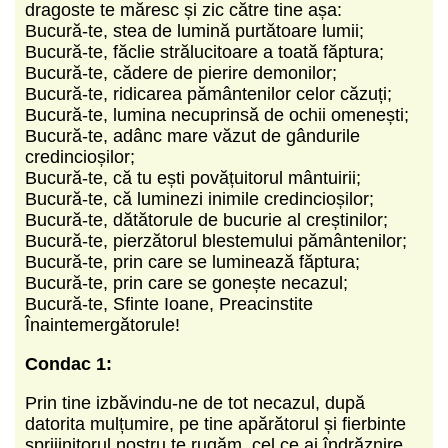
dragoste te măresc și zic către tine așa:
Bucură-te, stea de lumină purtătoare lumii;
Bucură-te, făclie strălucitoare a toată făptura;
Bucură-te, cădere de pierire demonilor;
Bucură-te, ridicarea pământenilor celor căzuți;
Bucură-te, lumina necuprinsă de ochii omenești;
Bucură-te, adânc mare văzut de gândurile
credincioșilor;
Bucură-te, că tu ești povățuitorul mântuirii;
Bucură-te, că luminezi inimile credincioșilor;
Bucură-te, dătătorule de bucurie al creștinilor;
Bucură-te, pierzătorul blestemului pământenilor;
Bucură-te, prin care se luminează făptura;
Bucură-te, prin care se gonește necazul;
Bucură-te, Sfinte Ioane, Preacinstite
Înaintemergătorule!
Condac 1:
Prin tine izbăvindu-ne de tot necazul, după
datorita mulțumire, pe tine apărătorul și fierbinte
sprijinitorul nostru te rugăm, cel ce ai îndrăznire