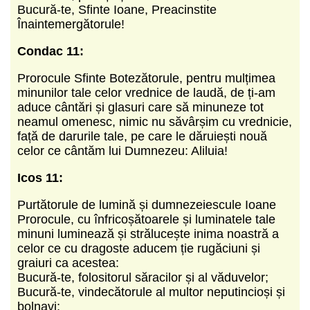
Bucură-te, Sfinte Ioane, Preacinstite
Înaintemergătorule!
Condac 11:
Prorocule Sfinte Botezătorule, pentru mulțimea
minunilor tale celor vrednice de laudă, de ți-am
aduce cântări și glasuri care să minuneze tot
neamul omenesc, nimic nu săvârșim cu vrednicie,
față de darurile tale, pe care le dăruiești nouă
celor ce cântăm lui Dumnezeu: Aliluia!
Icos 11:
Purtătorule de lumină și dumnezeiescule Ioane
Prorocule, cu înfricoșătoarele și luminatele tale
minuni luminează și strălucește inima noastră a
celor ce cu dragoste aducem ție rugăciuni și
graiuri ca acestea:
Bucură-te, folositorul săracilor și al văduvelor;
Bucură-te, vindecătorule al multor neputincioși și
bolnavi;