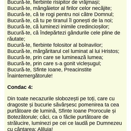
Bucură-te, fierbinte risipitor de vrăjmași;
Bucură-te, mângâietor al firilor celor necăjite;
Bucură-te, că te rogi pentru noi către Domnul;
Bucură-te, că tu pe tiranul îl gonești de la noi;
Bucură-te, că luminezi inimile credincioșilor;
Bucură-te, că îndepărtezi gândurile cele pline de
răutate;
Bucură-te, fierbinte folositor al bolnavilor;
Bucură-te, mărgăritarul cel luminat al lui Hristos;
Bucură-te, prin care se luminează lumea;
Bucură-te, prin care s-a gonit vicleșugul;
Bucură-te, Sfinte Ioane, Preacinstite
Înaintemergătorule!
Condac 4:
Din toate necazurile slobozești pe toți, care cu
dragoste și bucurie săvârșesc pomenirea ta cea
purtătoare de lumină, Sfinte Ioane Prorocule și
Botezătorule; căci, ca o făclie purtătoare de
strălucire, luminezi pe cei ce laudă pe Dumnezeu
cu cântarea: Aliluia!