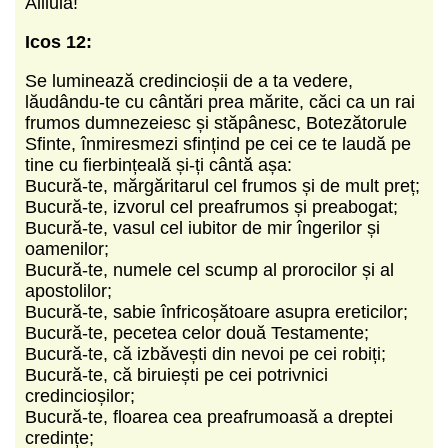
Aliluia!
Icos 12:
Se luminează credincioșii de a ta vedere,
lăudându-te cu cântări prea mărite, căci ca un rai
frumos dumnezeiesc și stăpânesc, Botezătorule
Sfinte, înmiresmezi sfințind pe cei ce te laudă pe
tine cu fierbințeală și-ți cântă așa:
Bucură-te, mărgăritarul cel frumos și de mult preț;
Bucură-te, izvorul cel preafrumos și preabogat;
Bucură-te, vasul cel iubitor de mir îngerilor și
oamenilor;
Bucură-te, numele cel scump al prorocilor și al
apostolilor;
Bucură-te, sabie înfricoșătoare asupra ereticilor;
Bucură-te, pecetea celor două Testamente;
Bucură-te, că izbăvești din nevoi pe cei robiți;
Bucură-te, că biruiești pe cei potrivnici
credincioșilor;
Bucură-te, floarea cea preafrumoasă a dreptei
credințe;