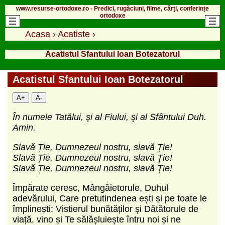
www.resurse-ortodoxe.ro - Predici, rugăciuni, filme, cărți, conferințe
ortodoxe
Acasa
›
Acatiste
›
Acatistul Sfantului Ioan Botezatorul
Acatistul Sfantului Ioan Botezatorul
A+
A-
În numele Tatălui, şi al Fiului, şi al Sfântului Duh.
Amin.
Slavă Ție, Dumnezeul nostru, slavă Ție!
Slavă Ție, Dumnezeul nostru, slavă Ție!
Slavă Ție, Dumnezeul nostru, slavă Ție!
Împărate ceresc, Mângâietorule, Duhul
adevărului, Care pretutindenea ești și pe toate le
împlinești; Vistierul bunătăților și Dătătorule de
viață, vino și Te sălășluiește întru noi și ne