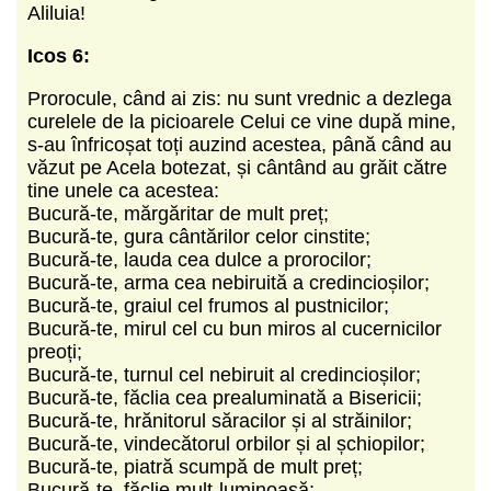
Aliluia!
Icos 6:
Prorocule, când ai zis: nu sunt vrednic a dezlega
curelele de la picioarele Celui ce vine după mine,
s-au înfricoșat toți auzind acestea, până când au
văzut pe Acela botezat, și cântând au grăit către
tine unele ca acestea:
Bucură-te, mărgăritar de mult preț;
Bucură-te, gura cântărilor celor cinstite;
Bucură-te, lauda cea dulce a prorocilor;
Bucură-te, arma cea nebiruită a credincioșilor;
Bucură-te, graiul cel frumos al pustnicilor;
Bucură-te, mirul cel cu bun miros al cucernicilor
preoți;
Bucură-te, turnul cel nebiruit al credincioșilor;
Bucură-te, făclia cea prealuminată a Bisericii;
Bucură-te, hrănitorul săracilor și al străinilor;
Bucură-te, vindecătorul orbilor și al șchiopilor;
Bucură-te, piatră scumpă de mult preț;
Bucură-te, făclie mult-luminoasă;