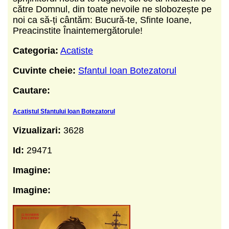
către Domnul, din toate nevoile ne slobozește pe
noi ca să-ți cântăm: Bucură-te, Sfinte Ioane,
Preacinstite Înaintemergătorule!
Categoria:
Acatiste
Cuvinte cheie:
Sfantul Ioan Botezatorul
Cautare:
Acatistul Sfantului Ioan Botezatorul
Vizualizari:
3628
Id:
29471
Imagine:
Imagine: