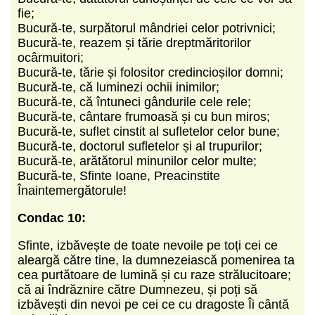
fie;
Bucură-te, surpătorul mândriei celor potrivnici;
Bucură-te, reazem și tărie dreptmăritorilor
ocârmuitori;
Bucură-te, tărie și folositor credincioșilor domni;
Bucură-te, că luminezi ochii inimilor;
Bucură-te, că întuneci gândurile cele rele;
Bucură-te, cântare frumoasă și cu bun miros;
Bucură-te, suflet cinstit al sufletelor celor bune;
Bucură-te, doctorul sufletelor și al trupurilor;
Bucură-te, arătătorul minunilor celor multe;
Bucură-te, Sfinte Ioane, Preacinstite
Înaintemergătorule!
Condac 10:
Sfinte, izbăvește de toate nevoile pe toți cei ce
aleargă către tine, la dumnezeiască pomenirea ta
cea purtătoare de lumină și cu raze strălucitoare;
că ai îndrăznire către Dumnezeu, și poți să
izbăvești din nevoi pe cei ce cu dragoste Îi cântă