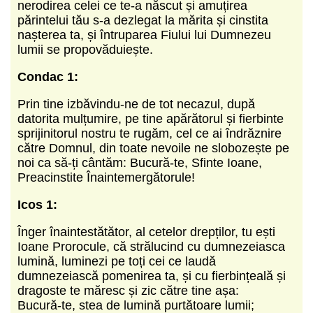
nerodirea celei ce te-a născut și amuțirea
părintelui tău s-a dezlegat la mărita și cinstita
nașterea ta, și întruparea Fiului lui Dumnezeu
lumii se propovăduiește.
Condac 1:
Prin tine izbăvindu-ne de tot necazul, după
datorita mulțumire, pe tine apărătorul și fierbinte
sprijinitorul nostru te rugăm, cel ce ai îndrăznire
către Domnul, din toate nevoile ne slobozește pe
noi ca să-ți cântăm: Bucură-te, Sfinte Ioane,
Preacinstite Înaintemergătorule!
Icos 1:
Înger înaintestătător, al cetelor drepților, tu ești
Ioane Prorocule, că strălucind cu dumnezeiasca
lumină, luminezi pe toți cei ce laudă
dumnezeiască pomenirea ta, și cu fierbințeală și
dragoste te măresc și zic către tine așa:
Bucură-te, stea de lumină purtătoare lumii;