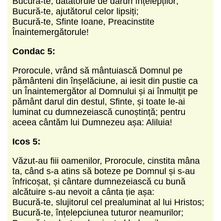
Bucură-te, dătătorule de daruri înțelepților;
Bucură-te, ajutătorul celor lipsiți;
Bucură-te, Sfinte Ioane, Preacinstite
Înaintemergătorule!
Condac 5:
Prorocule, vrând să mântuiască Domnul pe
pământeni din înșelăciune, ai iesit din pustie ca
un Înaintemergător al Domnului și ai înmulțit pe
pământ darul din destul, Sfinte, și toate le-ai
luminat cu dumnezeiască cunoștință; pentru
aceea cântăm lui Dumnezeu așa: Aliluia!
Icos 5:
Văzut-au fiii oamenilor, Prorocule, cinstita mâna
ta, când s-a atins să boteze pe Domnul și s-au
înfricoșat, și cântare dumnezeiască cu bună
alcătuire s-au nevoit a cânta ție așa:
Bucură-te, slujitorul cel prealuminat al lui Hristos;
Bucură-te, înțelepciunea tuturor neamurilor;