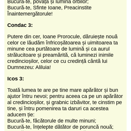
Bucură-te, povața și lumina orbilor;
Bucură-te, Sfinte Ioane, Preacinstite
Înaintemergătorule!
Condac 3:
Putere din cer, Ioane Prorocule, dăruiește nouă
celor ce lăudăm înfricoșătoarea și uimitoarea ta
minune cea purtătoare de lumină și ca aurul
strălucitoare și preamărită, că luminezi inimile
credincioșilor, celor ce cu credință cântă lui
Dumnezeu: Aliluia!
Icos 3:
Toată lumea te are pe tine mare apărător și bun
ajutor întru nevoi; pentru aceea ca pe un apărător
al credincioșilor, și grabnic izbăvitor, te cinstim pe
tine, și întru pomenirea ta daruri ca acestea
aducem ție:
Bucură-te, făcătorule de multe minuni;
Bucură-te, înțelepte dătător de poruncă nouă;