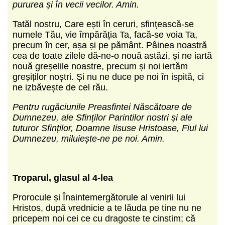
pururea și în vecii vecilor. Amin.
Tatăl nostru, Care ești în ceruri, sfințească-se
numele Tău, vie împărăția Ta, facă-se voia Ta,
precum în cer, așa și pe pământ. Pâinea noastră
cea de toate zilele dă-ne-o nouă astăzi, și ne iartă
nouă greșelile noastre, precum și noi iertăm
greșiților noștri. Și nu ne duce pe noi în ispită, ci
ne izbăvește de cel rău.
Pentru rugăciunile Preasfintei Născătoare de
Dumnezeu, ale Sfinților Parintilor nostri și ale
tuturor Sfinților, Doamne Iisuse Hristoase, Fiul lui
Dumnezeu, miluiește-ne pe noi. Amin.
Troparul, glasul al 4-lea
Prorocule și Înaintemergătorule al venirii lui
Hristos, după vrednicie a te lăuda pe tine nu ne
pricepem noi cei ce cu dragoste te cinstim; că