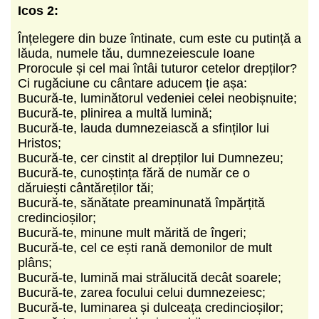
Icos 2:
Înțelegere din buze întinate, cum este cu putință a
lăuda, numele tău, dumnezeiescule Ioane
Prorocule și cel mai întâi tuturor cetelor drepților?
Ci rugăciune cu cântare aducem ție așa:
Bucură-te, luminătorul vedeniei celei neobișnuite;
Bucură-te, plinirea a multă lumină;
Bucură-te, lauda dumnezeiască a sfinților lui
Hristos;
Bucură-te, cer cinstit al drepților lui Dumnezeu;
Bucură-te, cunoștința fără de număr ce o
dăruiești cântăreților tăi;
Bucură-te, sănătate preaminunată împărțită
credincioșilor;
Bucură-te, minune mult mărită de îngeri;
Bucură-te, cel ce ești rană demonilor de mult
plâns;
Bucură-te, lumină mai strălucită decât soarele;
Bucură-te, zarea focului celui dumnezeiesc;
Bucură-te, luminarea și dulceața credincioșilor;