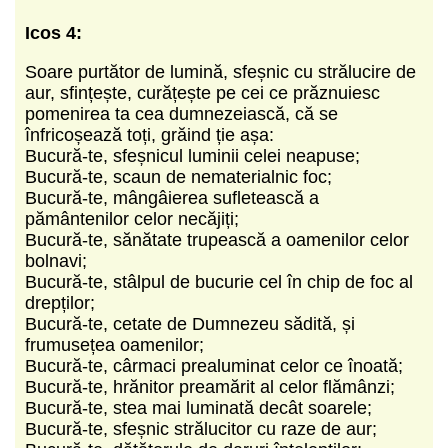
Icos 4:
Soare purtător de lumină, sfeșnic cu strălucire de
aur, sfințește, curățește pe cei ce prăznuiesc
pomenirea ta cea dumnezeiască, că se
înfricoșează toți, grăind ție așa:
Bucură-te, sfeșnicul luminii celei neapuse;
Bucură-te, scaun de nematerialnic foc;
Bucură-te, mângâierea sufletească a
pământenilor celor necăjiți;
Bucură-te, sănătate trupească a oamenilor celor
bolnavi;
Bucură-te, stâlpul de bucurie cel în chip de foc al
drepților;
Bucură-te, cetate de Dumnezeu sădită, și
frumusețea oamenilor;
Bucură-te, cârmaci prealuminat celor ce înoată;
Bucură-te, hrănitor preamărit al celor flămânzi;
Bucură-te, stea mai luminată decât soarele;
Bucură-te, sfeșnic strălucitor cu raze de aur;