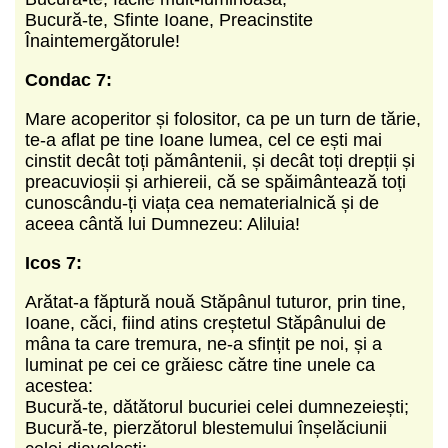
Bucură-te, Sfinte Ioane, Preacinstite
Înaintemergătorule!
Condac 7:
Mare acoperitor și folositor, ca pe un turn de tărie,
te-a aflat pe tine Ioane lumea, cel ce ești mai
cinstit decât toți pământenii, și decât toți drepții și
preacuvioșii și arhiereii, că se spăimântează toți
cunoscându-ți viața cea nematerialnică și de
aceea cântă lui Dumnezeu: Aliluia!
Icos 7:
Arătat-a făptură nouă Stăpânul tuturor, prin tine,
Ioane, căci, fiind atins creștetul Stăpânului de
mâna ta care tremura, ne-a sfințit pe noi, și a
luminat pe cei ce grăiesc către tine unele ca
acestea:
Bucură-te, dătătorul bucuriei celei dumnezeiești;
Bucură-te, pierzătorul blestemului înșelăciunii