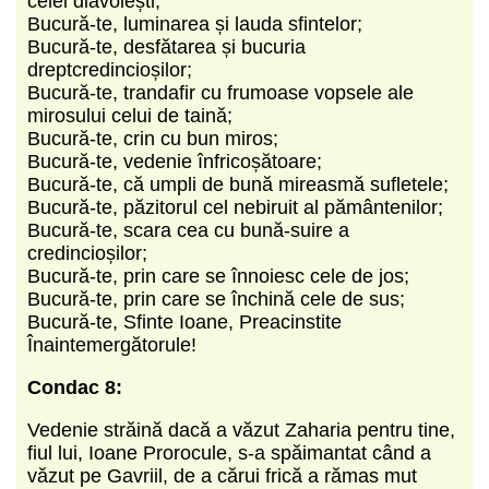
celei diavolești;
Bucură-te, luminarea și lauda sfintelor;
Bucură-te, desfătarea și bucuria
dreptcredincioșilor;
Bucură-te, trandafir cu frumoase vopsele ale
mirosului celui de taină;
Bucură-te, crin cu bun miros;
Bucură-te, vedenie înfricoșătoare;
Bucură-te, că umpli de bună mireasmă sufletele;
Bucură-te, păzitorul cel nebiruit al pământenilor;
Bucură-te, scara cea cu bună-suire a
credincioșilor;
Bucură-te, prin care se înnoiesc cele de jos;
Bucură-te, prin care se închină cele de sus;
Bucură-te, Sfinte Ioane, Preacinstite
Înaintemergătorule!
Condac 8:
Vedenie străină dacă a văzut Zaharia pentru tine,
fiul lui, Ioane Prorocule, s-a spăimantat când a
văzut pe Gavriil, de a cărui frică a rămas mut