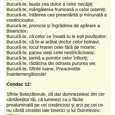
Bucură-te, lauda cea dulce a celor necăjiți;
Bucură-te, mângâierea frumoasă a celor osteniți;
Bucură-te, întărirea cea preamărită și minunată a
credincioșilor;
Bucură-te, prorocia și îngrădirea de apărare a
Bisericilor;
Bucură-te, că celor ce înoată tu le ești povățuitor;
Bucură-te, că te-ai arătat doctor celor bolnavi;
Bucură-te, locul hranei celei fără de moarte;
Bucură-te, pacea vieții celei nestricăcioase;
Bucură-te, țarină a pomilor celor înfloriți;
Bucură-te, rădăcina din odrasla pururea vie;
Bucură-te, Sfinte Ioane, Preacinstite
Înaintemergătorule!
Condac 12:
Sfinte Botezătorule, dă dar dumnezeiesc din cer
cântăreților tăi, că luminezi ca o făclie
prealuminată pe cei credincioși și arzi pe cei ce
nu cântă cinstitei tale biserici și lui Dumnezeu: