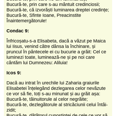
Bucură-te, prin care s-au mântuit credinciosii;
Bucură-te, că izvorăști luminarea dreptei credințe;
Bucură-te, Sfinte Ioane, Preacinstite
Înaintemergătorule!
Condac 9:
Înfricoșatu-s-a Elisabeta, dacă a văzut pe Maica
lui Iisus, venind către dânsa la închinare, și
pruncul în pântecele ei cu bucurie a grăit: Cel ce
luminezi toate, luminează-ne și pe noi care
cântăm lui Dumnezeu: Aliluia!
Icos 9:
Dacă au intrat în urechile lui Zaharia graiurile
Elisabetei înțelegând dezlegarea celor nevăzute
ce vor să fie, toți s-au minunat și au grăit așa:
Bucură-te, tăinuitorule al celor negrăite;
Bucură-te, dezlegătorule al stricăciunii celui întâi-
zidit;
Bucură-te, dătătorul cunoștinței de cele ce vor să