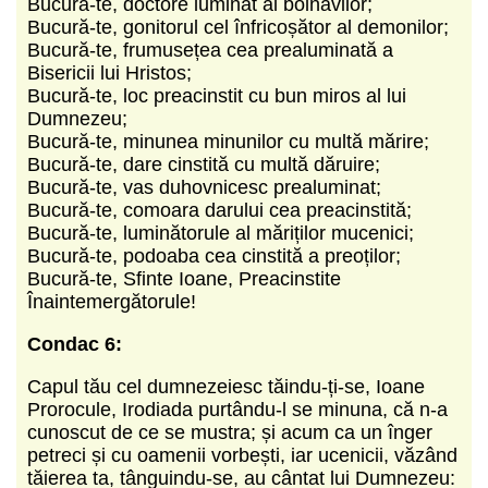
Bucură-te, doctore luminat al bolnavilor;
Bucură-te, gonitorul cel înfricoșător al demonilor;
Bucură-te, frumusețea cea prealuminată a
Bisericii lui Hristos;
Bucură-te, loc preacinstit cu bun miros al lui
Dumnezeu;
Bucură-te, minunea minunilor cu multă mărire;
Bucură-te, dare cinstită cu multă dăruire;
Bucură-te, vas duhovnicesc prealuminat;
Bucură-te, comoara darului cea preacinstită;
Bucură-te, luminătorule al măriților mucenici;
Bucură-te, podoaba cea cinstită a preoților;
Bucură-te, Sfinte Ioane, Preacinstite
Înaintemergătorule!
Condac 6:
Capul tău cel dumnezeiesc tăindu-ți-se, Ioane
Prorocule, Irodiada purtându-l se minuna, că n-a
cunoscut de ce se mustra; și acum ca un înger
petreci și cu oamenii vorbești, iar ucenicii, văzând
tăierea ta, tânguindu-se, au cântat lui Dumnezeu: