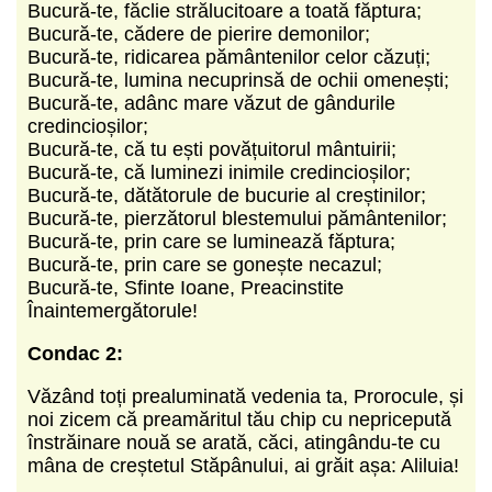
Bucură-te, făclie strălucitoare a toată făptura;
Bucură-te, cădere de pierire demonilor;
Bucură-te, ridicarea pământenilor celor căzuți;
Bucură-te, lumina necuprinsă de ochii omenești;
Bucură-te, adânc mare văzut de gândurile
credincioșilor;
Bucură-te, că tu ești povățuitorul mântuirii;
Bucură-te, că luminezi inimile credincioșilor;
Bucură-te, dătătorule de bucurie al creștinilor;
Bucură-te, pierzătorul blestemului pământenilor;
Bucură-te, prin care se luminează făptura;
Bucură-te, prin care se gonește necazul;
Bucură-te, Sfinte Ioane, Preacinstite
Înaintemergătorule!
Condac 2:
Văzând toți prealuminată vedenia ta, Prorocule, și
noi zicem că preamăritul tău chip cu nepricepută
înstrăinare nouă se arată, căci, atingându-te cu
mâna de creștetul Stăpânului, ai grăit așa: Aliluia!