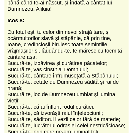
până când te-ai născut, și îndată a cântat lui
Dumnezeu: Aliluia!
Icos 8:
Cu totul ești tu celor din nevoi strajă tare, și
ocârmuitorilor slavă și stăpânie, că prin tine,
Ioane, credincioșii biruiesc toate semințiile
vrăjmașilor și, lăudându-te, te măresc cu tocmită
cântare așa:
Bucură-te, izbăvirea și curățirea păcatelor;
Bucură-te, vas cinstit al Domnului;
Bucură-te, cântare înfrumusețată a Stăpânului;
Bucură-te, cetate de Dumnezeu sădită și rai de
hrană;
Bucură-te, loc de Dumnezeu umblat și lumina
vieții;
Bucură-te, că ai înflorit rodul curăției;
Bucură-te, că izvorăști raiul înțelepciunii;
Bucură-te, săditorul livezii celor fără de materie;
Bucură-te, lucrătorul odraslei celei nestricăcioase;
Bucură-te, prin care ne-am luminat toți;