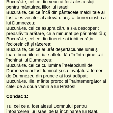
Bucură-te, cel ce din veac ai fost ales a sluji
pentru mântuirea fiilor lui Israel;
Bucură-te, cel ce încă din pântecele maicii tale ai
fost ales vestitor al adevărului și al bunei cinstiri a
lui Dumnezeu;
Bucură-te, cel ce asupra căruia s-a descoperit
preaslăvita arătare, ce a minunat pe părintele tău;
Bucură-te, cel ce din tinerețe ai iubit curăția
feciorelnică și tăcerea;
Bucură-te, cel ce ai urât deșertăciunile lumii și
toate bucuriile ei, iar sufletul tău în întregime l-ai
închinat lui Dumnezeu;
Bucură-te, cel ce cu lumina înțelepciunii de
Dumnezeu ai fost luminat și cu învățătura temerii
de Dumnezeu din pruncie ai fost adăpat;
Bucură-te, Ilie, mărite proroc și înaintemergător al
celei de a doua veniri a lui Hristos!
Condac 1:
Tu, cel ce ai fost alesul Domnului pentru
întoarcerea lui Israel de la închinarea lui Baal,