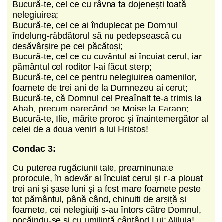
Bucură-te, cel ce cu râvna ta dojenești toată
nelegiuirea;
Bucură-te, cel ce ai înduplecat pe Domnul
îndelung-răbdătorul să nu pedepsească cu
desăvârșire pe cei păcătoși;
Bucură-te, cel ce cu cuvântul ai încuiat cerul, iar
pământul cel roditor l-ai făcut sterp;
Bucură-te, cel ce pentru nelegiuirea oamenilor,
foamete de trei ani de la Dumnezeu ai cerut;
Bucură-te, că Domnul cel Preaînalt te-a trimis la
Ahab, precum oarecând pe Moise la Faraon;
Bucură-te, Ilie, mărite proroc și înaintemergător al
celei de a doua veniri a lui Hristos!
Condac 3:
Cu puterea rugăciunii tale, preaminunate
prorocule, în adevăr ai încuiat cerul și n-a plouat
trei ani și șase luni și a fost mare foamete peste
tot pământul, până când, chinuiți de arșiță și
foamete, cei nelegiuiți s-au întors către Domnul,
pocăindu-se și cu umilință cântând Lui: Aliluia!