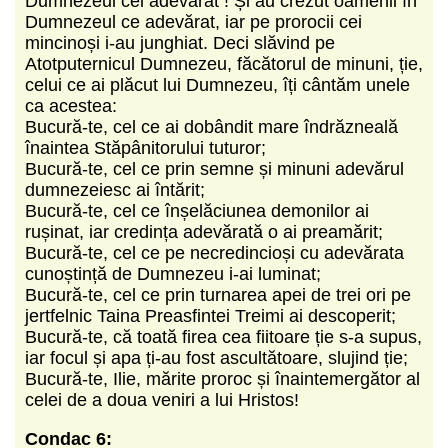
Dumnezeul cel adevărat ! Și au crezut oamenii în
Dumnezeul ce adevărat, iar pe prorocii cei
mincinoși i-au junghiat. Deci slăvind pe
Atotputernicul Dumnezeu, făcătorul de minuni, ție,
celui ce ai plăcut lui Dumnezeu, îți cântăm unele
ca acestea:
Bucură-te, cel ce ai dobândit mare îndrăzneală
înaintea Stăpânitorului tuturor;
Bucură-te, cel ce prin semne și minuni adevărul
dumnezeiesc ai întărit;
Bucură-te, cel ce înșelăciunea demonilor ai
rușinat, iar credința adevărată o ai preamărit;
Bucură-te, cel ce pe necredincioși cu adevărata
cunoștință de Dumnezeu i-ai luminat;
Bucură-te, cel ce prin turnarea apei de trei ori pe
jertfelnic Taina Preasfintei Treimi ai descoperit;
Bucură-te, că toată firea cea fiitoare ție s-a supus,
iar focul și apa ți-au fost ascultătoare, slujind ție;
Bucură-te, Ilie, mărite proroc și înaintemergător al
celei de a doua veniri a lui Hristos!
Condac 6: