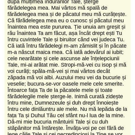
după mulțimea îndurărilor Tale, șterge
fărădelegea mea. Mai vârtos mă spală de
fărădelegea mea și de păcatul meu mă curățește.
Că fărădelegea mea eu o cunosc și păcatul meu
înaintea mea este pururea. Ție unuia am greșit și
rău înaintea Ta am făcut, așa încât drept ești Tu
întru cuvintele Tale și biruitor când vei judeca Tu.
Că iată întru fărădelegi m-am zămislit și în păcate
m-a născut maica mea. Că iată adevărul ai iubit;
cele nearătate și cele ascunse ale înțelepciunii
Tale, mi-ai arătat mie. Stropi-mă-vei cu isop și mă
voi curăți; spăla-mă-vei și mai vârtos decât
zăpada mă voi albi. Auzului meu vei da bucurie și
veselie; bucura-se-vor oasele mele cele smerite.
Întoarce fața Ta de la păcatele mele și toate
fărădelegile mele șterge-le. Inimă curată zidește
întru mine, Dumnezeule și duh drept înnoiește
întru cele dinlăuntru ale mele. Nu mă lepăda de la
fața Ta și Duhul Tău cel sfânt nu-l lua de la mine.
Dă-mi mie bucuria mântuirii Tale și cu duh
stăpânitor mă întărește. Învăța-voi pe cei fără de
lege căile Tale și cei necredincioși la Tine se vor