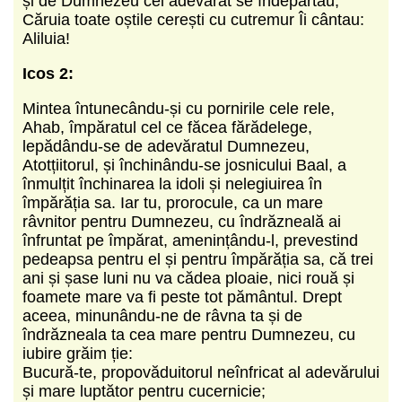
și de Dumnezeu cel adevărat se îndepărtau,
Căruia toate oștile cerești cu cutremur Îi cântau:
Aliluia!
Icos 2:
Mintea întunecându-și cu pornirile cele rele,
Ahab, împăratul cel ce făcea fărădelege,
lepădându-se de adevăratul Dumnezeu,
Atotțiitorul, și închinându-se josnicului Baal, a
înmulțit închinarea la idoli și nelegiuirea în
împărăția sa. Iar tu, prorocule, ca un mare
râvnitor pentru Dumnezeu, cu îndrăzneală ai
înfruntat pe împărat, amenințându-l, prevestind
pedeapsa pentru el și pentru împărăția sa, că trei
ani și șase luni nu va cădea ploaie, nici rouă și
foamete mare va fi peste tot pământul. Drept
aceea, minunându-ne de râvna ta și de
îndrăzneala ta cea mare pentru Dumnezeu, cu
iubire grăim ție:
Bucură-te, propovăduitorul neînfricat al adevărului
și mare luptător pentru cucernicie;