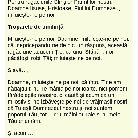
Pentru rugăciunile Sfinților Părinților noștri,
Doamne Iisuse, Hristoase, Fiul lui Dumnezeu,
miluiește-ne pe noi.
Troparele de umilință
Miluiește-ne pe noi, Doamne, miluiește-ne pe noi,
că, nepricepându-ne de nici un răspuns, această
rugăciune aducem Ție, ca unui Stăpân, noi
păcătoșii robii Tăi; miluiește-ne pe noi.
Slavă…,
Doamne, miluiește-ne pe noi, că întru Tine am
nădăjduit; nu Te mânia pe noi foarte, nici pomeni
fărădelegile noastre, ci caută și acum ca un
milostiv și ne izbăvește pe noi de vrăjmașii noștri,
că Tu ești Dumne­zeul nostru și noi suntem
poporul Tău, toți lucrul mâinilor Tale și numele
Tău chemăm.
Și acum…,