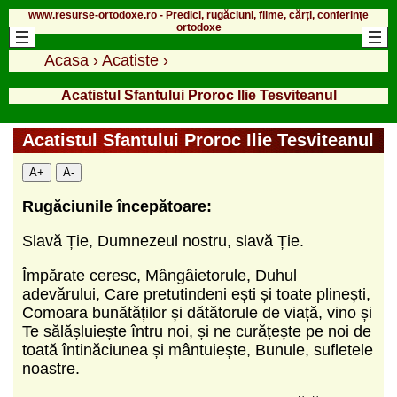
www.resurse-ortodoxe.ro - Predici, rugăciuni, filme, cărți, conferințe
ortodoxe
Acasa
›
Acatiste
›
Acatistul Sfantului Proroc Ilie Tesviteanul
Acatistul Sfantului Proroc Ilie Tesviteanul
A+
A-
Rugăciunile începătoare:
Slavă Ție, Dumnezeul nostru, slavă Ție.
Împărate ceresc, Mângâietorule, Duhul
adevărului, Care pretutindeni ești și toate plinești,
Comoara bunătăților și dătătorule de viață, vino și
Te sălășluiește întru noi, și ne curățește pe noi de
toată întinăciunea și mântuiește, Bunule, sufletele
noastre.