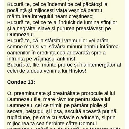
Bucură-te, cel ce îndemni pe cei păcătoși la
pocăință și mijlocești viața veșnică pentru
mântuirea întregului neam creștinesc;
Bucură-te, cel ce te-ai îndulcit de lumina sfinților
și a negrăitei slave și pururea preaslăvești pe
Dumnezeu;
Bucură-te, că la sfârșitul vremurilor vei arăta
semne mari și vei săvârși minuni pentru întărirea
oamenilor în credința cea adevărată spre a
înfrunta pe vrăjmașul antihrist;
Bucură-te, Ilie, mărite proroc și înaintemergător al
celei de a doua veniri a lui Hristos!
Condac 13:
O, preaminunate și preaînălțate prorocule al lui
Dumnezeu Ilie, mare râvnitor pentru slava lui
Dumnezeu, cel ce trimiți pe pământ ploile și
seceta, belșugul și lipsa, ascultă această puțină
rugăciune, pe care cu evlavie o aducem, și prin
mijlocirea ta cea fierbinte către Domnul