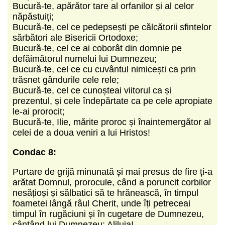
Bucură-te, apărător tare al orfanilor și al celor
năpăstuiți;
Bucură-te, cel ce pedepsești pe călcătorii sfintelor
sărbători ale Bisericii Ortodoxe;
Bucură-te, cel ce ai coborât din domnie pe
defăimătorul numelui lui Dumnezeu;
Bucură-te, cel ce cu cuvântul nimicești ca prin
trăsnet gândurile cele rele;
Bucură-te, cel ce cunoșteai viitorul ca și
prezentul, și cele îndepărtate ca pe cele apropiate
le-ai prorocit;
Bucură-te, Ilie, mărite proroc și înaintemergător al
celei de a doua veniri a lui Hristos!
Condac 8:
Purtare de grijă minunată și mai presus de fire ți-a
arătat Domnul, prorocule, când a poruncit corbilor
nesățioși și sălbatici să te hrănească, în timpul
foametei lângă râul Cherit, unde îți petreceai
timpul în rugăciuni și în cugetare de Dumnezeu,
cântând lui Dumnezeu: Aliluia!