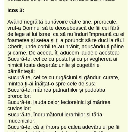
Icos 3:
Având negrăită bunăvoire către tine, prorocule,
vrut-a Domnul să te deosebească de fiii cei fără
de lege ai lui Israel ca să nu înduri împreună cu ei
foametea și setea și ți-a poruncit să te duci la râul
Cherit, unde corbii te-au hrănit, aducându-ți pâine
și carne. De aceea, îți aducem laudele acestea:
Bucură-te, cel ce cu postul și cu privegherea ai
nimicit toate deșertăciunile și cugetările
pământești;
Bucură-te, cel ce cu rugăciuni și gânduri curate,
mintea ți-ai înălțat-o spre cele de sus;
Bucură-te, mărirea patriarhilor și podoaba
prorocilor;
Bucură-te, lauda celor feciorelnici și mărirea
cuvioșilor;
Bucură-te, îndrumătorul ierarhilor și tăria
mucenicilor;
Bucură-te, că ai întors pe calea adevărului pe fiii