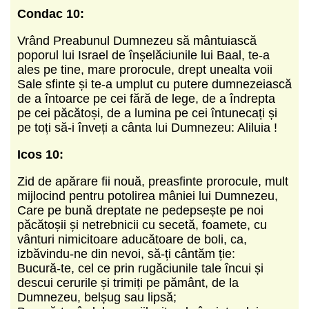
Condac 10:
Vrând Preabunul Dumnezeu să mântuiască
poporul lui Israel de înșelăciunile lui Baal, te-a
ales pe tine, mare prorocule, drept unealta voii
Sale sfinte și te-a umplut cu putere dumnezeiască
de a întoarce pe cei fără de lege, de a îndrepta
pe cei păcătoși, de a lumina pe cei întunecați și
pe toți să-i înveți a cânta lui Dumnezeu: Aliluia !
Icos 10:
Zid de apărare fii nouă, preasfinte prorocule, mult
mijlocind pentru potolirea mâniei lui Dumnezeu,
Care pe bună dreptate ne pedepsește pe noi
păcătoșii și netrebnicii cu secetă, foamete, cu
vânturi nimicitoare aducătoare de boli, ca,
izbăvindu-ne din nevoi, să-ți cântăm ție:
Bucură-te, cel ce prin rugăciunile tale încui și
descui cerurile și trimiți pe pământ, de la
Dumnezeu, belșug sau lipsă;