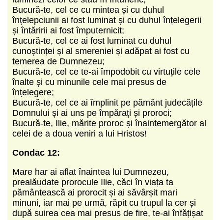
Bucură-te, cel ce cu mintea și cu duhul
înțelepciunii ai fost luminat și cu duhul înțelegerii
și întăririi ai fost împuternicit;
Bucură-te, cel ce ai fost luminat cu duhul
cunoștinței și al smereniei și adăpat ai fost cu
temerea de Dumnezeu;
Bucură-te, cel ce te-ai împodobit cu virtuțile cele
înalte și cu minunile cele mai presus de
înțelegere;
Bucură-te, cel ce ai împlinit pe pământ judecățile
Domnului și ai uns pe împărați și proroci;
Bucură-te, Ilie, mărite proroc și înaintemergător al
celei de a doua veniri a lui Hristos!
Condac 12:
Mare har ai aflat înaintea lui Dumnezeu,
prealăudate prorocule Ilie, căci în viața ta
pământească ai prorocit și ai săvârșit mari
minuni, iar mai pe urmă, răpit cu trupul la cer și
după suirea cea mai presus de fire, te-ai înfățișat