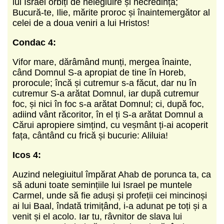
lui Israel orbiți de nelegiuire și necredință;
Bucură-te, Ilie, mărite proroc și înaintemergător al
celei de a doua veniri a lui Hristos!
Condac 4:
Vifor mare, dărâmând munți, mergea înainte,
când Domnul S-a apropiat de tine în Horeb,
prorocule; încă și cutremur s-a făcut, dar nu în
cutremur S-a arătat Domnul, iar după cutremur
foc, și nici în foc s-a arătat Domnul; ci, după foc,
adiind vânt răcoritor, în el ți S-a arătat Domnul a
Cărui apropiere simțind, cu veșmânt ți-ai acoperit
fața, cântând cu frică și bucurie: Aliluia!
Icos 4:
Auzind nelegiuitul împărat Ahab de porunca ta, ca
să aduni toate semințiile lui Israel pe muntele
Carmel, unde să fie aduși și profeții cei mincinoși
ai lui Baal, îndată trimițând, i-a adunat pe toți și a
venit și el acolo. Iar tu, râvnitor de slava lui