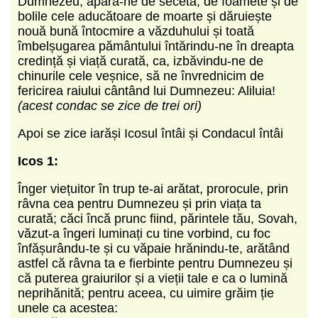
Dumnezeu, apără-ne de secetă, de foamete și de
bolile cele aducătoare de moarte și dăruiește
nouă bună întocmire a văzduhului și toată
îmbelșugarea pământului întărindu-ne în dreapta
credință și viață curată, ca, izbăvindu-ne de
chinurile cele veșnice, să ne învrednicim de
fericirea raiului cântând lui Dumnezeu: Aliluia!
(acest condac se zice de trei ori)
Apoi se zice iarăși Icosul întâi și Condacul întâi
Icos 1:
Înger viețuitor în trup te-ai arătat, prorocule, prin
râvna cea pentru Dumnezeu și prin viața ta
curată; căci încă prunc fiind, părintele tău, Sovah,
văzut-a îngeri luminați cu tine vorbind, cu foc
înfășurându-te și cu văpaie hrănindu-te, arătând
astfel că râvna ta e fierbinte pentru Dumnezeu și
că puterea graiurilor și a vieții tale e ca o lumină
neprihănită; pentru aceea, cu uimire grăim ție
unele ca acestea: