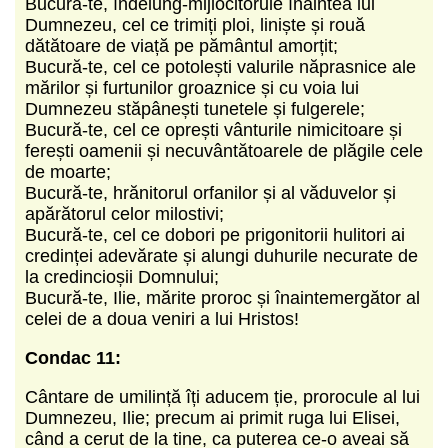
Bucură-te, îndelung-mijlocitorule înaintea lui
Dumnezeu, cel ce trimiți ploi, liniște și rouă
dătătoare de viață pe pământul amorțit;
Bucură-te, cel ce potolești valurile năprasnice ale
mărilor și furtunilor groaznice și cu voia lui
Dumnezeu stăpânești tunetele și fulgerele;
Bucură-te, cel ce oprești vânturile nimicitoare și
ferești oamenii și necuvântătoarele de plăgile cele
de moarte;
Bucură-te, hrănitorul orfanilor și al văduvelor și
apărătorul celor milostivi;
Bucură-te, cel ce dobori pe prigonitorii hulitori ai
credinței adevărate și alungi duhurile necurate de
la credincioșii Domnului;
Bucură-te, Ilie, mărite proroc și înaintemergător al
celei de a doua veniri a lui Hristos!
Condac 11:
Cântare de umilință îți aducem ție, prorocule al lui
Dumnezeu, Ilie; precum ai primit ruga lui Elisei,
când a cerut de la tine, ca puterea ce-o aveai să