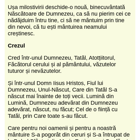
Ușa milostivirii deschide-o nouă, binecuvântată
Născătoare de Dumnezeu, ca să nu pierim cei ce
nădăjduim întru tine, ci să ne mântuim prin tine
din nevoi, că tu ești mântuirea neamului
creștinesc.
Crezul
Cred într-unul Dumnezeu, Tatăl, Atotțiitorul,
Făcătorul cerului și al pământului, văzutelor
tuturor și nevăzutelor.
Și într-unul Domn Iisus Hristos, Fiul lui
Dumnezeu, Unul-Născut, Care din Tatăl S-a
născut mai înainte de toți vecii. Lumină din
Lumină, Dumnezeu adevărat din Dumnezeu
adevărat, născut, nu făcut; Cel de o ființă cu
Tatăl, prin Care toate s-au făcut.
Care pentru noi oamenii și pentru a noastră
mântuire S-a pogorât din ceruri și S-a întrupat de