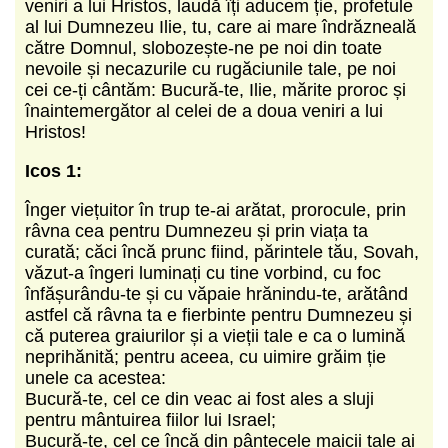
veniri a lui Hristos, laudă îți aducem ție, profetule
al lui Dumnezeu Ilie, tu, care ai mare îndrăzneală
către Domnul, slobozește-ne pe noi din toate
nevoile și necazurile cu rugăciunile tale, pe noi
cei ce-ți cântăm: Bucură-te, Ilie, mărite proroc și
înaintemergător al celei de a doua veniri a lui
Hristos!
Icos 1:
Înger viețuitor în trup te-ai arătat, prorocule, prin
râvna cea pentru Dumnezeu și prin viața ta
curată; căci încă prunc fiind, părintele tău, Sovah,
văzut-a îngeri luminați cu tine vorbind, cu foc
înfășurându-te și cu văpaie hrănindu-te, arătând
astfel că râvna ta e fierbinte pentru Dumnezeu și
că puterea graiurilor și a vieții tale e ca o lumină
neprihănită; pentru aceea, cu uimire grăim ție
unele ca acestea:
Bucură-te, cel ce din veac ai fost ales a sluji
pentru mântuirea fiilor lui Israel;
Bucură-te, cel ce încă din pântecele maicii tale ai