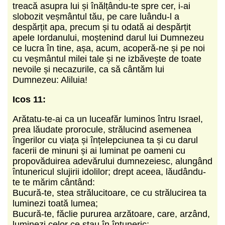
treacă asupra lui și înălțându-te spre cer, i-ai
slobozit veșmântul tău, pe care luându-l a
despărțit apa, precum și tu odată ai despărțit
apele Iordanului, moștenind darul lui Dumnezeu
ce lucra în tine, așa, acum, acoperă-ne și pe noi
cu veșmântul milei tale și ne izbăvește de toate
nevoile și necazurile, ca să cântăm lui
Dumnezeu: Aliluia!
Icos 11:
Arătatu-te-ai ca un luceafăr luminos întru Israel,
prea lăudate prorocule, strălucind asemenea
îngerilor cu viața și înțelepciunea ta și cu darul
facerii de minuni și ai luminat pe oameni cu
propovăduirea adevărului dumnezeiesc, alungând
întunericul slujirii idolilor; drept aceea, lăudându-
te te mărim cântând:
Bucură-te, stea strălucitoare, ce cu strălucirea ta
luminezi toată lumea;
Bucură-te, făclie pururea arzătoare, care, arzând,
luminezi celor ce stau în întuneric;