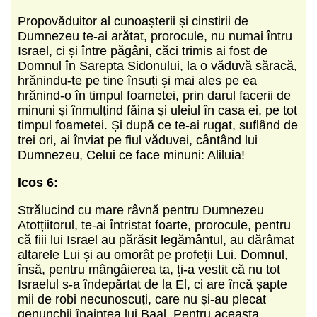
Propovăduitor al cunoașterii și cinstirii de
Dumnezeu te-ai arătat, prorocule, nu numai întru
Israel, ci și între păgâni, căci trimis ai fost de
Domnul în Sarepta Sidonului, la o văduvă săracă,
hrănindu-te pe tine însuți și mai ales pe ea
hrănind-o în timpul foametei, prin darul facerii de
minuni și înmulțind făina și uleiul în casa ei, pe tot
timpul foametei. Și după ce te-ai rugat, suflând de
trei ori, ai înviat pe fiul văduvei, cântând lui
Dumnezeu, Celui ce face minuni: Aliluia!
Icos 6:
Strălucind cu mare râvnă pentru Dumnezeu
Atotțiitorul, te-ai întristat foarte, prorocule, pentru
că fiii lui Israel au părăsit legământul, au dărâmat
altarele Lui și au omorât pe profeții Lui. Domnul,
însă, pentru mângâierea ta, ți-a vestit că nu tot
Israelul s-a îndepărtat de la El, ci are încă șapte
mii de robi necunoscuți, care nu și-au plecat
genunchii înaintea lui Baal. Pentru aceasta,