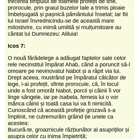
trecerea timpului de foamete profețit de tine,
prorocule, prin graiul buzelor tale a trimis ploaie
îmbelșugată și pașnică pământului însetat; iar fiii
lui Israel învrednicindu-se de această mare
milostivire, cu inimă umilită și mulțumitoare au
cântat lui Dumnezeu: Aliluia!
Icos 7:
O nouă fărădelege a adăugat faptelor sale celor
rele necinstitul împărat Ahab, când a poruncit să-l
omoare pe nevinovatul Nabot și a răpit via lui.
Drept aceea, mustrând pe împăratul călcător de
lege, i-ai profețit, sfinte prorocule, că, în locul
unde a fost omorât Nabot, porcii și câinii îi vor
linge sângele, iar pe Isabela, femeia lui o vor
mânca câinii și toată casa lui va fi nimicită.
Cunoscând că această profeție grozavă s-a
împlinit, ne cutremurăm grăind ție unele ca
acestea:
Bucură-te, groaznicule răzbunător al asupriților și
asupra celor cu inima împietrită;