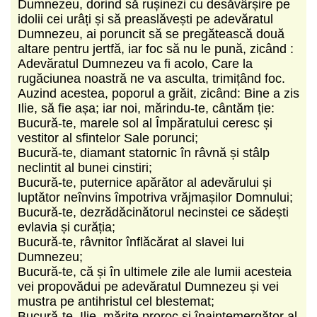
Dumnezeu, dorind să rușinezi cu desăvârșire pe
idolii cei urâți și să preaslăvești pe adevăratul
Dumnezeu, ai poruncit să se pregătească două
altare pentru jertfă, iar foc să nu le pună, zicând :
Adevăratul Dumnezeu va fi acolo, Care la
rugăciunea noastră ne va asculta, trimițând foc.
Auzind acestea, poporul a grăit, zicând: Bine a zis
Ilie, să fie așa; iar noi, mărindu-te, cântăm ție:
Bucură-te, marele sol al Împăratului ceresc și
vestitor al sfintelor Sale porunci;
Bucură-te, diamant statornic în râvnă și stâlp
neclintit al bunei cinstiri;
Bucură-te, puternice apărător al adevărului și
luptător neînvins împotriva vrăjmașilor Domnului;
Bucură-te, dezrădăcinătorul necinstei ce sădești
evlavia și curăția;
Bucură-te, râvnitor înflăcărat al slavei lui
Dumnezeu;
Bucură-te, că și în ultimele zile ale lumii acesteia
vei propovădui pe adevăratul Dumnezeu și vei
mustra pe antihristul cel blestemat;
Bucură-te, Ilie, mărite proroc și înaintemergător al