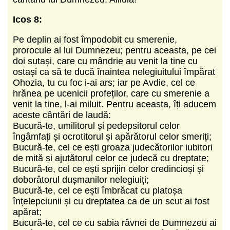
Icos 8:
Pe deplin ai fost împodobit cu smerenie,
prorocule al lui Dumnezeu; pentru aceasta, pe cei
doi sutași, care cu mândrie au venit la tine cu
ostași ca să te ducă înaintea nelegiuitului împărat
Ohozia, tu cu foc i-ai ars; iar pe Avdie, cel ce
hrănea pe ucenicii profeților, care cu smerenie a
venit la tine, l-ai miluit. Pentru aceasta, îți aducem
aceste cântări de laudă:
Bucură-te, umilitorul și pedepsitorul celor
îngâmfați și ocrotitorul și apărătorul celor smeriți;
Bucură-te, cel ce ești groaza judecătorilor iubitori
de mită și ajutătorul celor ce judecă cu dreptate;
Bucură-te, cel ce ești sprijin celor credincioși și
doborâtorul dușmanilor nelegiuiți;
Bucură-te, cel ce ești îmbrăcat cu platoșa
înțelepciunii și cu dreptatea ca de un scut ai fost
apărat;
Bucură-te, cel ce cu sabia râvnei de Dumnezeu ai