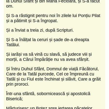
la Duhul Sfânt și din Maria Fecioara, și S-a făcut
om.
Și S-a răstignit pentru noi în zilele lui Ponțiu Pilat
și a pătimit și S-a îngropat.
Și a înviat a treia zi, după Scripturi.
Și S-a înălțat la ceruri și șade de-a dreapta
Tatălui.
Și iarăși va să vină cu slavă, să judece viii și
morții, a Cărui împărăție nu va avea sfârșit.
Și întru Duhul Sfânt, Domnul de viață Făcătorul,
Care de la Tatăl purcede, Cel ce împreună cu
Tatăl și cu Fiul este închinat și slăvit, Care a grăit
prin proroci.
Într-una sfântă, sobornicească și apostolică
Biserică;
Mărturisesc un Botez spre iertarea păcatelor.