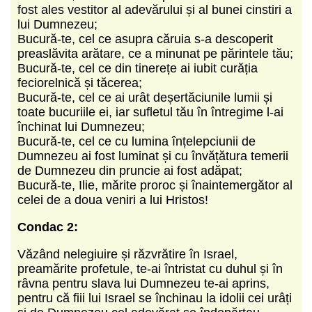
fost ales vestitor al adevărului și al bunei cinstiri a
lui Dumnezeu;
Bucură-te, cel ce asupra căruia s-a descoperit
preaslăvita arătare, ce a minunat pe părintele tău;
Bucură-te, cel ce din tinerețe ai iubit curăția
feciorelnică și tăcerea;
Bucură-te, cel ce ai urât deșertăciunile lumii și
toate bucuriile ei, iar sufletul tău în întregime l-ai
închinat lui Dumnezeu;
Bucură-te, cel ce cu lumina înțelepciunii de
Dumnezeu ai fost luminat și cu învățătura temerii
de Dumnezeu din pruncie ai fost adăpat;
Bucură-te, Ilie, mărite proroc și înaintemergător al
celei de a doua veniri a lui Hristos!
Condac 2:
Văzând nelegiuire și răzvrătire în Israel,
preamărite profetule, te-ai întristat cu duhul și în
râvna pentru slava lui Dumnezeu te-ai aprins,
pentru că fiii lui Israel se închinau la idolii cei urâți