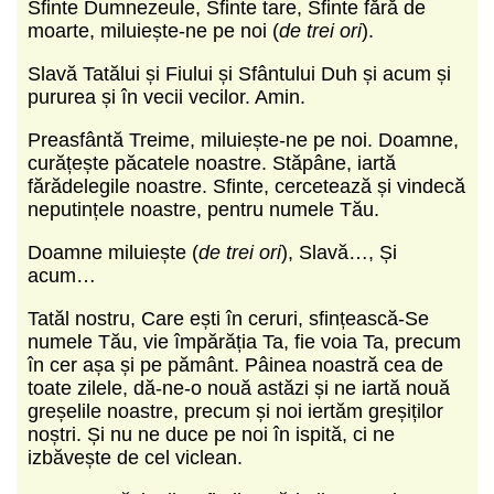
Sfinte Dumnezeule, Sfinte tare, Sfinte fără de
moarte, miluiește-ne pe noi (
de trei ori
).
Slavă Tatălui și Fiului și Sfântului Duh și acum și
pururea și în vecii vecilor. Amin.
Preasfântă Treime, miluiește-ne pe noi. Doamne,
curățește păcatele noastre. Stăpâne, iartă
fărădelegile noastre. Sfinte, cercetează și vindecă
neputințele noastre, pentru numele Tău.
Doamne miluiește (
de trei ori
), Slavă…, Și
acum…
Tatăl nostru, Care ești în ceruri, sfințească-Se
numele Tău, vie împărăția Ta, fie voia Ta, precum
în cer așa și pe pământ. Pâinea noastră cea de
toate zilele, dă-ne-o nouă astăzi și ne iartă nouă
greșelile noastre, precum și noi iertăm greșiților
noștri. Și nu ne duce pe noi în ispită, ci ne
izbăvește de cel viclean.