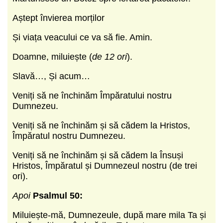
Aștept învierea morților
Și viața veacului ce va să fie. Amin.
Doamne, miluiește (
de 12 ori
).
Slavă…, Și acum…
Veniți să ne închinăm Împăratului nostru
Dumnezeu.
Veniți să ne închinăm și să cădem la Hristos,
Împăratul nostru Dumnezeu.
Veniți să ne închinăm și să cădem la Însuși
Hristos, Împăratul și Dumne­zeul nostru (de trei
ori).
Apoi
Psalmul 50:
Miluiește-mă, Dumnezeule, după mare mila Ta și