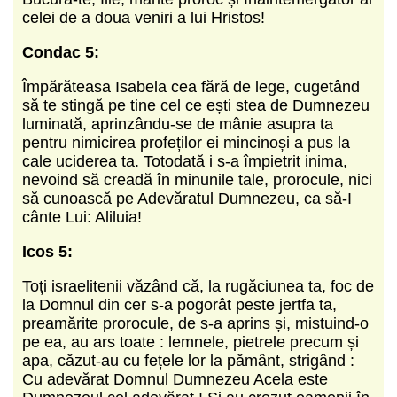
celei de a doua veniri a lui Hristos!
Condac 5:
Împărăteasa Isabela cea fără de lege, cugetând
să te stingă pe tine cel ce ești stea de Dumnezeu
luminată, aprinzându-se de mânie asupra ta
pentru nimicirea profeților ei mincinoși a pus la
cale uciderea ta. Totodată i s-a împietrit inima,
nevoind să creadă în minunile tale, prorocule, nici
să cunoască pe Adevăratul Dumnezeu, ca să-I
cânte Lui: Aliluia!
Icos 5:
Toți israelitenii văzând că, la rugăciunea ta, foc de
la Domnul din cer s-a pogorât peste jertfa ta,
preamărite prorocule, de s-a aprins și, mistuind-o
pe ea, au ars toate : lemnele, pietrele precum și
apa, căzut-au cu fețele lor la pământ, strigând :
Cu adevărat Domnul Dumnezeu Acela este