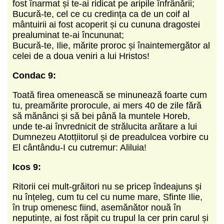
fost înarmat și te-ai ridicat pe aripile înfrânării;
Bucură-te, cel ce cu credința ca de un coif al
mântuirii ai fost acoperit și cu cununa dragostei
prealuminat te-ai încununat;
Bucură-te, Ilie, mărite proroc și înaintemergător al
celei de a doua veniri a lui Hristos!
Condac 9:
Toată firea omenească se minunează foarte cum
tu, preamărite prorocule, ai mers 40 de zile fără
să mănânci și să bei până la muntele Horeb,
unde te-ai învrednicit de strălucita arătare a lui
Dumnezeu Atotțiitorul și de preadulcea vorbire cu
El cântându-I cu cutremur: Aliluia!
Icos 9:
Ritorii cei mult-grăitori nu se pricep îndeajuns și
nu înțeleg, cum tu cel cu nume mare, Sfinte Ilie,
în trup omenesc fiind, asemănător nouă în
neputințe, ai fost răpit cu trupul la cer prin carul și