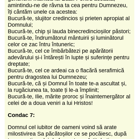
amintindu-ne de râvna ta cea pentru Dumnezeu,
îți cântăm unele ca acestea:
Bucură-te, slujitor credincios și prieten apropiat al
Domnului;
Bucură-te, chip și lauda binecredincioșilor păstori;
Bucură-te, îndrumătorul mântuirii și luminătorul
celor ce zac întru întuneric;
Bucură-te, cel ce îmbărbătezi pe apărătorii
adevărului și-i întărești în lupte și suferințe pentru
dreptate;
Bucură-te, cel ce ardeai ca o flacără serafimică
pentru dragostea lui Dumnezeu;
Bucură-te, că și Domnul în toate te-a ascultat și,
la rugăciunea ta, toate ți le-a împlinit;
Bucură-te, Ilie, mărite proroc și înaintemergător al
celei de a doua veniri a lui Hristos!
Condac 7:
Domnul cel iubitor de oameni voind să arate
milostivirea Sa păcătoșilor ce se pocăiesc, după