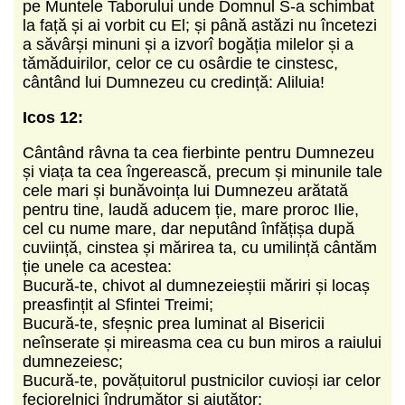
pe Muntele Taborului unde Domnul S-a schimbat
la față și ai vorbit cu El; și până astăzi nu încetezi
a săvârși minuni și a izvorî bogăția milelor și a
tămăduirilor, celor ce cu osârdie te cinstesc,
cântând lui Dumnezeu cu credință: Aliluia!
Icos 12:
Cântând râvna ta cea fierbinte pentru Dumnezeu
și viața ta cea îngerească, precum și minunile tale
cele mari și bunăvoința lui Dumnezeu arătată
pentru tine, laudă aducem ție, mare proroc Ilie,
cel cu nume mare, dar neputând înfățișa după
cuviință, cinstea și mărirea ta, cu umilință cântăm
ție unele ca acestea:
Bucură-te, chivot al dumnezeieștii măriri și locaș
preasfințit al Sfintei Treimi;
Bucură-te, sfeșnic prea luminat al Bisericii
neînserate și mireasma cea cu bun miros a raiului
dumnezeiesc;
Bucură-te, povățuitorul pustnicilor cuvioși iar celor
feciorelnici îndrumător și ajutător;