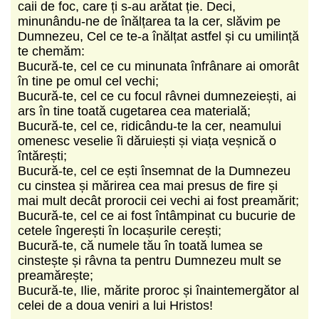
caii de foc, care ți s-au arătat ție. Deci,
minunându-ne de înălțarea ta la cer, slăvim pe
Dumnezeu, Cel ce te-a înălțat astfel și cu umilință
te chemăm:
Bucură-te, cel ce cu minunata înfrânare ai omorât
în tine pe omul cel vechi;
Bucură-te, cel ce cu focul râvnei dumnezeiești, ai
ars în tine toată cugetarea cea materială;
Bucură-te, cel ce, ridicându-te la cer, neamului
omenesc veselie îi dăruiești și viața veșnică o
întărești;
Bucură-te, cel ce ești însemnat de la Dumnezeu
cu cinstea și mărirea cea mai presus de fire și
mai mult decât prorocii cei vechi ai fost preamărit;
Bucură-te, cel ce ai fost întâmpinat cu bucurie de
cetele îngerești în locașurile cerești;
Bucură-te, că numele tău în toată lumea se
cinstește și râvna ta pentru Dumnezeu mult se
preamărește;
Bucură-te, Ilie, mărite proroc și înaintemergător al
celei de a doua veniri a lui Hristos!