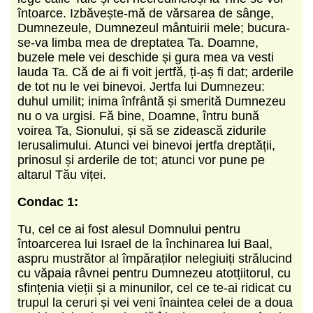
întoarce. Izbăvește-mă de vărsarea de sânge,
Dumnezeule, Dumnezeul mântuirii mele; bucura-
se-va limba mea de dreptatea Ta. Doamne,
buzele mele vei deschide și gura mea va vesti
lauda Ta. Că de ai fi voit jertfă, ți-aș fi dat; arderile
de tot nu le vei binevoi. Jertfa lui Dumnezeu:
duhul umilit; inima înfrântă și smerită Dumnezeu
nu o va urgisi. Fă bine, Doamne, întru bună
voirea Ta, Sionului, și să se zidească zidurile
Ierusalimului. Atunci vei binevoi jertfa dreptății,
prinosul și arderile de tot; atunci vor pune pe
altarul Tău viței.
Condac 1:
Tu, cel ce ai fost alesul Domnului pentru
întoarcerea lui Israel de la închinarea lui Baal,
aspru mustrător al împăraților nelegiuiți strălucind
cu văpaia râvnei pentru Dumnezeu atotțiitorul, cu
sfințenia vieții și a minunilor, cel ce te-ai ridicat cu
trupul la ceruri și vei veni înaintea celei de a doua