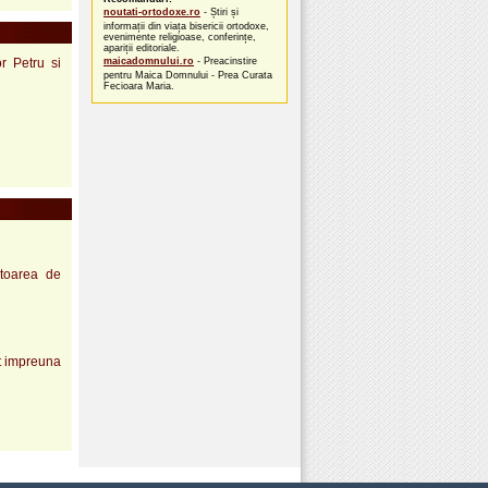
noutati-ortodoxe.ro
- Știri și
informații din viața bisericii ortodoxe,
evenimente religioase, conferințe,
apariții editoriale.
or Petru si
maicadomnului.ro
- Preacinstire
pentru Maica Domnului - Prea Curata
Fecioara Maria.
atoarea de
it impreuna