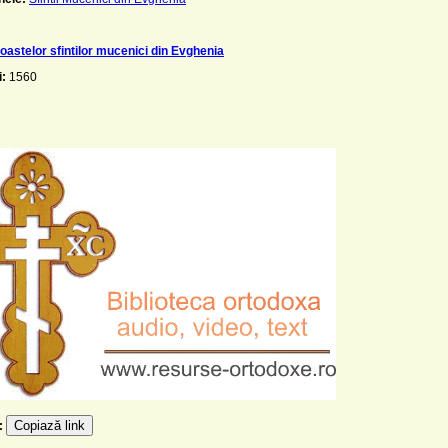
oastelor sfintilor mucenici din Evghenia
i:
1560
Copiază link
e: