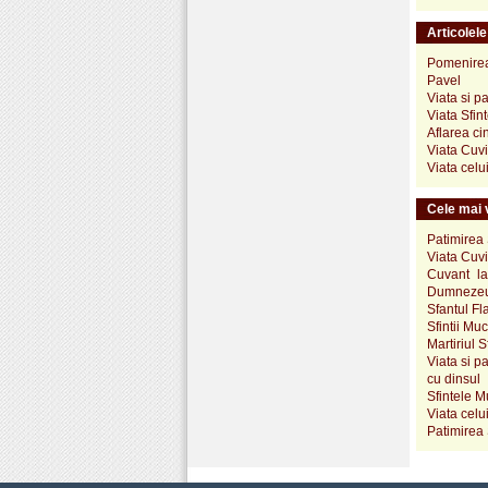
Articolel
Pomenirea 
Pavel
Viata si p
Viata Sfin
Aflarea ci
Viata Cuv
Viata celu
Cele mai v
Patimirea 
Viata Cuvi
Cuvant la
Dumneze
Sfantul Fl
Sfintii Mu
Martiriul S
Viata si p
cu dinsul
Sfintele M
Viata celui
Patimirea 