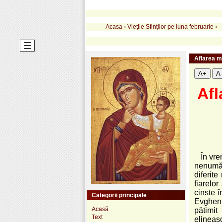
Acasa
›
Vieţile Sfinţilor pe luna februarie
›
Aflarea m
A+
A
Afl
În vre
nenumăr
diferite
fiarelor
cinste î
Categorii principale
Evgheni
Acasă
pătimit
Text
elineasc