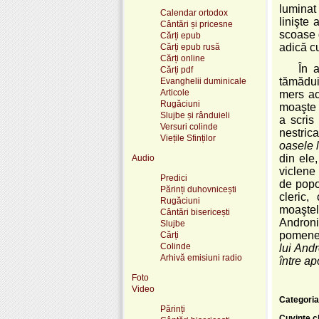
luminat
Calendar ortodox
linişte
Cântări și pricesne
scoase 
Cărți epub
adică c
Cărți epub rusă
Cărți online
În 
Cărți pdf
tămăduir
Evanghelii duminicale
Articole
mers aco
Rugăciuni
moaşte 
Slujbe și rânduieli
a scris 
Versuri colinde
nestrica
Viețile Sfinților
oasele l
din ele
Audio
viclene
Predici
de popo
Părinți duhovnicești
cleric,
Rugăciuni
moaştel
Cântări bisericești
Andronic
Slujbe
pomeneş
Cărți
Colinde
lui Andr
Arhivă emisiuni radio
între ap
Foto
Video
Categoria
Părinți
Cuvinte c