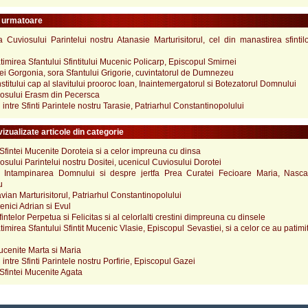
e urmatoare
Cuviosului Parintelui nostru Atanasie Marturisitorul, cel din manastirea sfintil
atimirea Sfantului Sfintitului Mucenic Policarp, Episcopul Smirnei
tei Gorgonia, sora Sfantului Grigorie, cuvintatorul de Dumnezeu
nstitului cap al slavitului prooroc Ioan, Inaintemergatorul si Botezatorul Domnului
iosului Erasm din Pecersca
i intre Sfinti Parintele nostru Tarasie, Patriarhul Constantinopolului
izualizate articole din categorie
Sfintei Mucenite Doroteia si a celor impreuna cu dinsa
osului Parintelui nostru Dositei, ucenicul Cuviosului Dorotei
 Intampinarea Domnului si despre jertfa Prea Curatei Fecioare Maria, Nasc
u
avian Marturisitorul, Patriarhul Constantinopolului
cenici Adrian si Evul
fintelor Perpetua si Felicitas si al celorlalti crestini dimpreuna cu dinsele
atimirea Sfantului Sfintit Mucenic Vlasie, Episcopul Sevastiei, si a celor ce au patim
ucenite Marta si Maria
 intre Sfinti Parintele nostru Porfirie, Episcopul Gazei
Sfintei Mucenite Agata