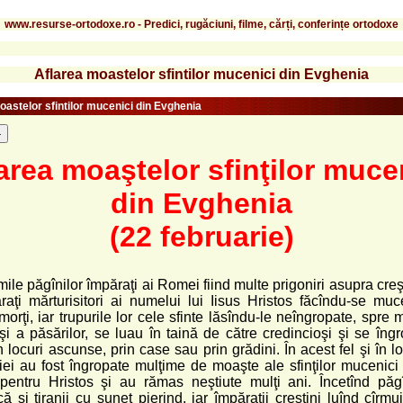
www.resurse-ortodoxe.ro - Predici, rugăciuni, filme, cărți, conferințe ortodoxe
Aflarea moastelor sfintilor mucenici din Evghenia
oastelor sfintilor mucenici din Evghenia
-
area moaştelor sfinţilor muce
din Evghenia
(22 februarie)
mile păgînilor împăraţi ai Romei fiind multe prigoniri asupra creşt
aţi mărturisitori ai numelui lui Iisus Hristos făcîndu-se muc
 morţi, iar trupurile lor cele sfinte lăsîndu-le neîngropate, spre
 şi a păsărilor, se luau în taină de către credincioşi şi se îng
n locuri ascunse, prin case sau prin grădini. În acest fel şi în l
ei au fost îngropate mulţime de moaşte ale sfinţilor mucenici
 pentru Hristos şi au rămas neştiute mulţi ani. Încetînd păg
ă şi tiranii cu sunet pierind, iar împăraţii creştini luînd cîrmu