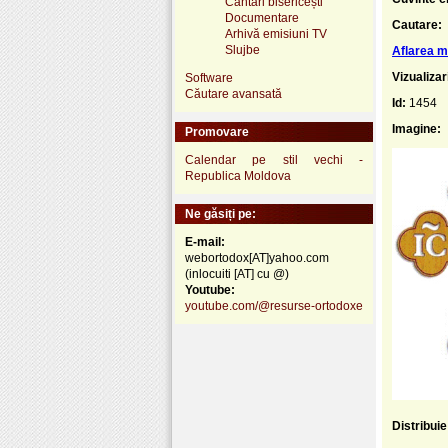
Cântări bisericești
Documentare
Cautare:
Arhivă emisiuni TV
Slujbe
Aflarea m
Vizualizar
Software
Căutare avansată
Id:
1454
Imagine:
Promovare
Calendar pe stil vechi -
Republica Moldova
Ne găsiți pe:
E-mail:
webortodox[AT]yahoo.com
(inlocuiti [AT] cu @)
Youtube:
youtube.com/@resurse-ortodoxe
Distribui