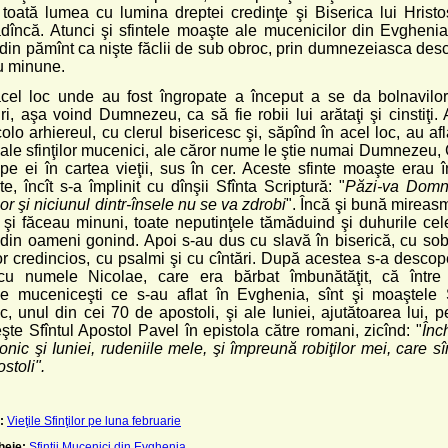
 toată lumea cu lumina dreptei credinţe şi Biserica lui Hristo
 adîncă. Atunci şi sfintele moaşte ale mucenicilor din Evghenia
din pămînt ca nişte făclii de sub obroc, prin dumnezeiasca desc
u minune.
acel loc unde au fost îngropate a început a se da bolnavilor 
i, aşa voind Dumnezeu, ca să fie robii lui arătaţi şi cinstiţi. 
lo arhiereul, cu clerul bisericesc şi, săpînd în acel loc, au af
ale sfinţilor mucenici, ale căror nume le ştie numai Dumnezeu, C
pe ei în cartea vieţii, sus în cer. Aceste sfinte moaşte erau în
te, încît s-a împlinit cu dînşii Sfînta Scriptură: "
Păzi-va Domn
or şi niciunul dintr-însele nu se va zdrobi
". Încă şi bună mireas
, şi făceau minuni, toate neputinţele tămăduind şi duhurile cele
 din oameni gonind. Apoi s-au dus cu slavă în biserică, cu so
r credincios, cu psalmi şi cu cîntări. După acestea s-a descope
 cu numele Nicolae, care era bărbat îmbunătăţit, că între
e muceniceşti ce s-au aflat în Evghenia, sînt şi moaştele S
, unul din cei 70 de apostoli, şi ale Iuniei, ajutătoarea lui, p
te Sfîntul Apostol Pavel în epistola către romani, zicînd: "
Înc
onic şi Iuniei, rudeniile mele, şi împreună robiţilor mei, care sîn
ostoli".
:
Vieţile Sfinţilor pe luna februarie
heie:
Sfintii Mucenici din Evghenia