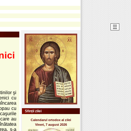
nici
inilor şi
enici cu
 mîncarea
ropau cu
Sfinții zilei
ocaşurile
 care au
Calendarul ortodox al zilei
înătatea
Vineri, 7 august 2026
irea, s-a