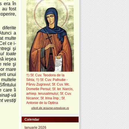
s era în
 au fost
operire,
diferite
Atunci a
lat multe
el ce i-
tregi şi
ul toate
mă ieşea
 rele şi
bor mare
rit unui
†) Sf. Cuv. Teodora de la
 multele
Sihla
;
†) Sf. Cuv. Pafnutie -
fîntului
Pârvu Zugravul
; Sf. Cuv. Mc.
Dometie Persul; Sf. Ier. Narcis,
e care îi
arhiep. Ierusalimului; Sf. Cuv.
hinaţi-vă
Nicanor; Sf. Irina împ.; Sf.
t vestiţi
Antonie de la Optina
oferit de resurse-ortodoxe.ro
Calendar
Ianuarie 2026