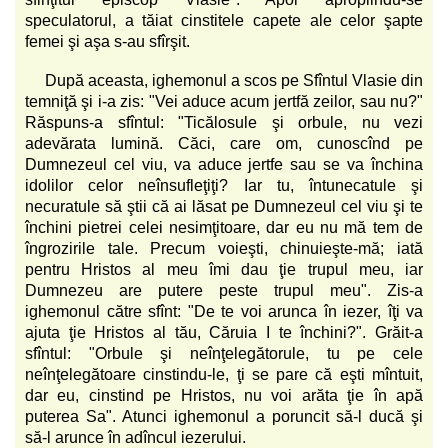
speculatorul, a tăiat cinstitele capete ale celor şapte
femei şi aşa s-au sfîrşit.
După aceasta, ighemonul a scos pe Sfîntul Vlasie din
temniţă şi i-a zis: "Vei aduce acum jertfă zeilor, sau nu?"
Răspuns-a sfîntul: "Ticălosule şi orbule, nu vezi
adevărata lumină. Căci, care om, cunoscînd pe
Dumnezeul cel viu, va aduce jertfe sau se va închina
idolilor celor neînsufleţiţi? Iar tu, întunecatule şi
necuratule să ştii că ai lăsat pe Dumnezeul cel viu şi te
închini pietrei celei nesimţitoare, dar eu nu mă tem de
îngrozirile tale. Precum voieşti, chinuieşte-mă; iată
pentru Hristos al meu îmi dau ţie trupul meu, iar
Dumnezeu are putere peste trupul meu". Zis-a
ighemonul către sfînt: "De te voi arunca în iezer, îţi va
ajuta ţie Hristos al tău, Căruia I te închini?". Grăit-a
sfîntul: "Orbule şi neînţelegătorule, tu pe cele
neînţelegătoare cinstindu-le, ţi se pare că eşti mîntuit,
dar eu, cinstind pe Hristos, nu voi arăta ţie în apă
puterea Sa". Atunci ighemonul a poruncit să-l ducă şi
să-l arunce în adîncul iezerului.