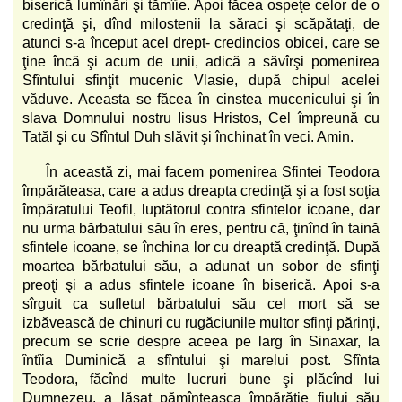
biserică lumînări şi tămîie. Apoi făcea ospeţe celor de o
credinţă şi, dînd milostenii la săraci şi scăpătaţi, de
atunci s-a început acel drept- credincios obicei, care se
ţine încă şi acum de unii, adică a săvîrşi pomenirea
Sfîntului sfinţit mucenic Vlasie, după chipul acelei
văduve. Aceasta se făcea în cinstea mucenicului şi în
slava Domnului nostru Iisus Hristos, Cel împreună cu
Tatăl şi cu Sfîntul Duh slăvit şi închinat în veci. Amin.
În această zi, mai facem pomenirea Sfintei Teodora
împărăteasa, care a adus dreapta credinţă şi a fost soţia
împăratului Teofil, luptătorul contra sfintelor icoane, dar
nu urma bărbatului său în eres, pentru că, ţinînd în taină
sfintele icoane, se închina lor cu dreaptă credinţă. După
moartea bărbatului său, a adunat un sobor de sfinţi
preoţi şi a adus sfintele icoane în biserică. Apoi s-a
sîrguit ca sufletul bărbatului său cel mort să se
izbăvească de chinuri cu rugăciunile multor sfinţi părinţi,
precum se scrie despre aceea pe larg în Sinaxar, la
întîia Duminică a sfîntului şi marelui post. Sfînta
Teodora, făcînd multe lucruri bune şi plăcînd lui
Dumnezeu, a lăsat pămînteasca împărăţie fiului său