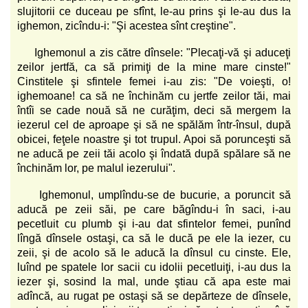
slujitorii ce duceau pe sfînt, le-au prins şi le-au dus la
ighemon, zicîndu-i: "Şi acestea sînt creştine".
Ighemonul a zis către dînsele: "Plecaţi-vă şi aduceţi
zeilor jertfă, ca să primiţi de la mine mare cinste!"
Cinstitele şi sfintele femei i-au zis: "De voieşti, o!
ighemoane! ca să ne închinăm cu jertfe zeilor tăi, mai
întîi se cade nouă să ne curăţim, deci să mergem la
iezerul cel de aproape şi să ne spălăm într-însul, după
obicei, feţele noastre şi tot trupul. Apoi să porunceşti să
ne aducă pe zeii tăi acolo şi îndată după spălare să ne
închinăm lor, pe malul iezerului".
Ighemonul, umplîndu-se de bucurie, a poruncit să
aducă pe zeii săi, pe care băgîndu-i în saci, i-au
pecetluit cu plumb şi i-au dat sfintelor femei, punînd
lîngă dînsele ostaşi, ca să le ducă pe ele la iezer, cu
zeii, şi de acolo să le aducă la dînsul cu cinste. Ele,
luînd pe spatele lor sacii cu idolii pecetluiţi, i-au dus la
iezer şi, sosind la mal, unde ştiau că apa este mai
adîncă, au rugat pe ostaşi să se depărteze de dînsele,