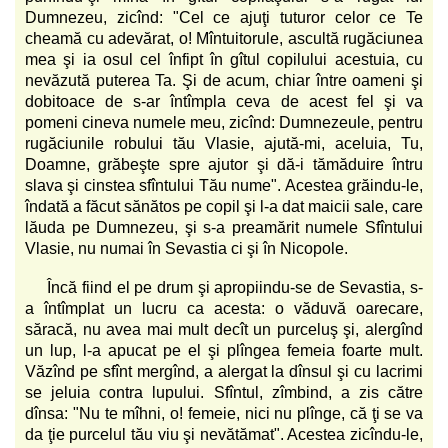
Dumnezeu, zicînd: "Cel ce ajuţi tuturor celor ce Te
cheamă cu adevărat, o! Mîntuitorule, ascultă rugăciunea
mea şi ia osul cel înfipt în gîtul copilului acestuia, cu
nevăzută puterea Ta. Şi de acum, chiar între oameni şi
dobitoace de s-ar întîmpla ceva de acest fel şi va
pomeni cineva numele meu, zicînd: Dumnezeule, pentru
rugăciunile robului tău Vlasie, ajută-mi, aceluia, Tu,
Doamne, grăbeşte spre ajutor şi dă-i tămăduire întru
slava şi cinstea sfîntului Tău nume". Acestea grăindu-le,
îndată a făcut sănătos pe copil şi l-a dat maicii sale, care
lăuda pe Dumnezeu, şi s-a preamărit numele Sfîntului
Vlasie, nu numai în Sevastia ci şi în Nicopole.
Încă fiind el pe drum şi apropiindu-se de Sevastia, s-
a întîmplat un lucru ca acesta: o văduvă oarecare,
săracă, nu avea mai mult decît un purceluş şi, alergînd
un lup, l-a apucat pe el şi plîngea femeia foarte mult.
Văzînd pe sfînt mergînd, a alergat la dînsul şi cu lacrimi
se jeluia contra lupului. Sfîntul, zîmbind, a zis către
dînsa: "Nu te mîhni, o! femeie, nici nu plînge, că ţi se va
da ţie purcelul tău viu şi nevătămat". Acestea zicîndu-le,