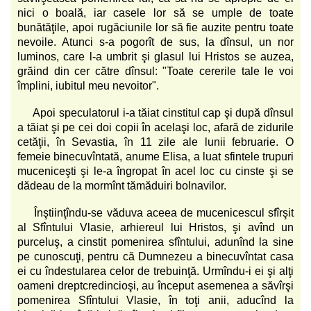
nici o boală, iar casele lor să se umple de toate
bunătăţile, apoi rugăciunile lor să fie auzite pentru toate
nevoile. Atunci s-a pogorît de sus, la dînsul, un nor
luminos, care l-a umbrit şi glasul lui Hristos se auzea,
grăind din cer către dînsul: "Toate cererile tale le voi
împlini, iubitul meu nevoitor".
Apoi speculatorul i-a tăiat cinstitul cap şi după dînsul
a tăiat şi pe cei doi copii în acelaşi loc, afară de zidurile
cetăţii, în Sevastia, în 11 zile ale lunii februarie. O
femeie binecuvîntată, anume Elisa, a luat sfintele trupuri
muceniceşti şi le-a îngropat în acel loc cu cinste şi se
dădeau de la mormînt tămăduiri bolnavilor.
Înştiinţîndu-se văduva aceea de mucenicescul sfîrşit
al Sfîntului Vlasie, arhiereul lui Hristos, şi avînd un
purceluş, a cinstit pomenirea sfîntului, adunînd la sine
pe cunoscuţi, pentru că Dumnezeu a binecuvîntat casa
ei cu îndestularea celor de trebuinţă. Urmîndu-i ei şi alţi
oameni dreptcredincioşi, au început asemenea a săvîrşi
pomenirea Sfîntului Vlasie, în toţi anii, aducînd la