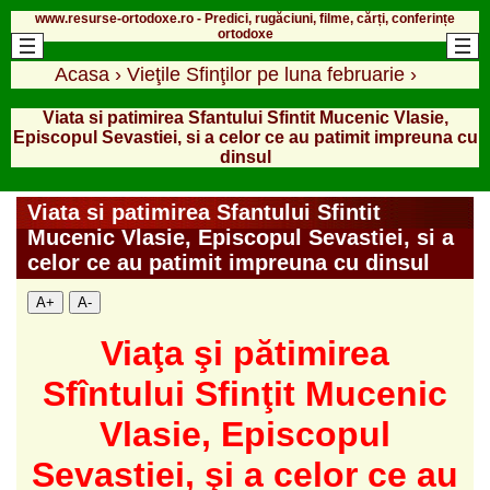
www.resurse-ortodoxe.ro - Predici, rugăciuni, filme, cărți, conferințe
ortodoxe
Acasa
›
Vieţile Sfinţilor pe luna februarie
›
Viata si patimirea Sfantului Sfintit Mucenic Vlasie,
Episcopul Sevastiei, si a celor ce au patimit impreuna cu
dinsul
Viata si patimirea Sfantului Sfintit
Mucenic Vlasie, Episcopul Sevastiei, si a
celor ce au patimit impreuna cu dinsul
A+
A-
Viaţa şi pătimirea
Sfîntului Sfinţit Mucenic
Vlasie, Episcopul
Sevastiei, şi a celor ce au