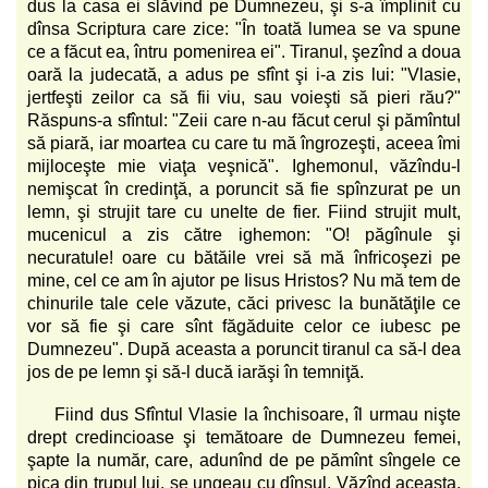
dus la casa ei slăvind pe Dumnezeu, şi s-a împlinit cu
dînsa Scriptura care zice: "În toată lumea se va spune
ce a făcut ea, întru pomenirea ei". Tiranul, şezînd a doua
oară la judecată, a adus pe sfînt şi i-a zis lui: "Vlasie,
jertfeşti zeilor ca să fii viu, sau voieşti să pieri rău?"
Răspuns-a sfîntul: "Zeii care n-au făcut cerul şi pămîntul
să piară, iar moartea cu care tu mă îngrozeşti, aceea îmi
mijloceşte mie viaţa veşnică". Ighemonul, văzîndu-l
nemişcat în credinţă, a poruncit să fie spînzurat pe un
lemn, şi strujit tare cu unelte de fier. Fiind strujit mult,
mucenicul a zis către ighemon: "O! păgînule şi
necuratule! oare cu bătăile vrei să mă înfricoşezi pe
mine, cel ce am în ajutor pe Iisus Hristos? Nu mă tem de
chinurile tale cele văzute, căci privesc la bunătăţile ce
vor să fie şi care sînt făgăduite celor ce iubesc pe
Dumnezeu". După aceasta a poruncit tiranul ca să-l dea
jos de pe lemn şi să-l ducă iarăşi în temniţă.
Fiind dus Sfîntul Vlasie la închisoare, îl urmau nişte
drept credincioase şi temătoare de Dumnezeu femei,
şapte la număr, care, adunînd de pe pămînt sîngele ce
pica din trupul lui, se ungeau cu dînsul. Văzînd aceasta,