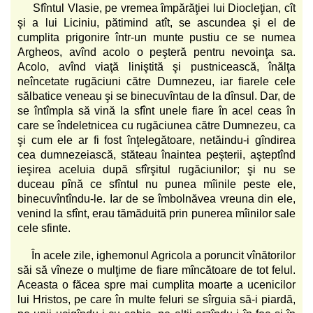
Sfîntul Vlasie, pe vremea împărăţiei lui Diocleţian, cît
şi a lui Liciniu, pătimind atît, se ascundea şi el de
cumplita prigonire într-un munte pustiu ce se numea
Argheos, avînd acolo o peşteră pentru nevoinţa sa.
Acolo, avînd viaţă liniştită şi pustnicească, înălţa
neîncetate rugăciuni către Dumnezeu, iar fiarele cele
sălbatice veneau şi se binecuvîntau de la dînsul. Dar, de
se întîmpla să vină la sfînt unele fiare în acel ceas în
care se îndeletnicea cu rugăciunea către Dumnezeu, ca
şi cum ele ar fi fost înţelegătoare, netăindu-i gîndirea
cea dumnezeiască, stăteau înaintea peşterii, aşteptînd
ieşirea aceluia după sfîrşitul rugăciunilor; şi nu se
duceau pînă ce sfîntul nu punea mîinile peste ele,
binecuvîntîndu-le. Iar de se îmbolnăvea vreuna din ele,
venind la sfînt, erau tămăduită prin punerea mîinilor sale
cele sfinte.
În acele zile, ighemonul Agricola a poruncit vînătorilor
săi să vîneze o mulţime de fiare mîncătoare de tot felul.
Aceasta o făcea spre mai cumplita moarte a ucenicilor
lui Hristos, pe care în multe feluri se sîrguia să-i piardă,