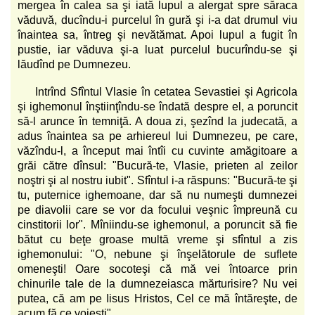
mergea în calea sa şi iată lupul a alergat spre săraca
văduvă, ducîndu-i purcelul în gură şi i-a dat drumul viu
înaintea sa, întreg şi nevătămat. Apoi lupul a fugit în
pustie, iar văduva şi-a luat purcelul bucurîndu-se şi
lăudînd pe Dumnezeu.
Intrînd Sfîntul Vlasie în cetatea Sevastiei şi Agricola
şi ighemonul înştiinţîndu-se îndată despre el, a poruncit
să-l arunce în temniţă. A doua zi, şezînd la judecată, a
adus înaintea sa pe arhiereul lui Dumnezeu, pe care,
văzîndu-l, a început mai întîi cu cuvinte amăgitoare a
grăi către dînsul: "Bucură-te, Vlasie, prieten al zeilor
noştri şi al nostru iubit". Sfîntul i-a răspuns: "Bucură-te şi
tu, puternice ighemoane, dar să nu numeşti dumnezei
pe diavolii care se vor da focului veşnic împreună cu
cinstitorii lor". Mîniindu-se ighemonul, a poruncit să fie
bătut cu beţe groase multă vreme şi sfîntul a zis
ighemonului: "O, nebune şi înşelătorule de suflete
omeneşti! Oare socoteşi că mă vei întoarce prin
chinurile tale de la dumnezeiasca mărturisire? Nu vei
putea, că am pe Iisus Hristos, Cel ce mă întăreşte, de
acum fă ce voieşti".