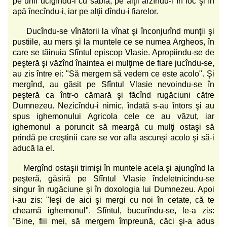
pe unii ucigîndu-i cu sabia, pe alţii arzîndu-i în foc şi în
apă înecîndu-i, iar pe alţii dîndu-i fiarelor.
Ducîndu-se vînătorii la vînat şi înconjurînd munţii şi
pustiile, au mers şi la muntele ce se numea Argheos, în
care se tăinuia Sfîntul episcop Vlasie. Apropiindu-se de
peşteră şi văzînd înaintea ei mulţime de fiare jucîndu-se,
au zis între ei: "Să mergem să vedem ce este acolo". Şi
mergînd, au găsit pe Sfîntul Vlasie nevoindu-se în
peşteră ca într-o cămară şi făcînd rugăciuni către
Dumnezeu. Nezicîndu-i nimic, îndată s-au întors şi au
spus ighemonului Agricola cele ce au văzut, iar
ighemonul a poruncit să meargă cu mulţi ostaşi să
prindă pe creştinii care se vor afla ascunşi acolo şi să-i
aducă la el.
Mergînd ostaşii trimişi în muntele acela şi ajungînd la
peşteră, găsiră pe Sfîntul Vlasie îndeletnicindu-se
singur în rugăciune şi în doxologia lui Dumnezeu. Apoi
i-au zis: "Ieşi de aici şi mergi cu noi în cetate, că te
cheamă ighemonul". Sfîntul, bucurîndu-se, le-a zis:
"Bine, fiii mei, să mergem împreună, căci şi-a adus