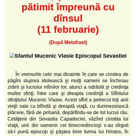
pătimit împreună cu
dînsul
(11 februarie)
(După Metafrast)
În vremurile cele mai dinainte în care se cinstea de
păgîni slujirea idolească şi mulţi oameni se închinau
zidirii şi lucrului mîinilor lor, atunci a odrăslit şi credinţa
multor sfinţi, între care şi dreapta credinţă a Sfîntului
sfinţitului Mucenic Vlasie. Acest sfînt a petrecut toţi anii
vieţii sale cu blîndă şi dreaptă viaţă, cu dumnezeiască
plăcere, fără de prihană, depărtîndu-se de tot lucrul rău.
Cetăţenii din Sevastia Capadociei, văzînd cinstita lui
viaţă, unii din oamenii cei binecredincioşi s-au sîrguit
să-l pună episcop şi păştea bine turma lui Hristos, în