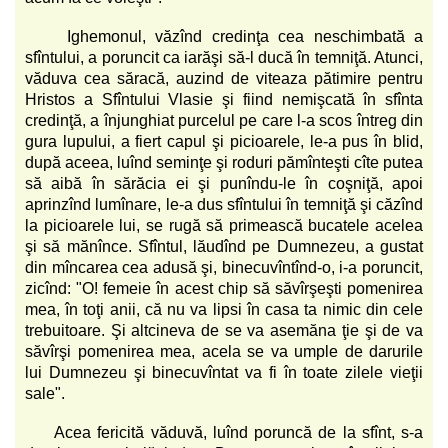
Ighemonul, văzînd credinţa cea neschimbată a
sfîntului, a poruncit ca iarăşi să-l ducă în temniţă. Atunci,
văduva cea săracă, auzind de viteaza pătimire pentru
Hristos a Sfîntului Vlasie şi fiind nemişcată în sfînta
credinţă, a înjunghiat purcelul pe care l-a scos întreg din
gura lupului, a fiert capul şi picioarele, le-a pus în blid,
după aceea, luînd seminţe şi roduri pămînteşti cîte putea
să aibă în sărăcia ei şi punîndu-le în coşniţă, apoi
aprinzînd lumînare, le-a dus sfîntului în temniţă şi căzînd
la picioarele lui, se rugă să primească bucatele acelea
şi să mănînce. Sfîntul, lăudînd pe Dumnezeu, a gustat
din mîncarea cea adusă şi, binecuvîntînd-o, i-a poruncit,
zicînd: "O! femeie în acest chip să săvîrşeşti pomenirea
mea, în toţi anii, că nu va lipsi în casa ta nimic din cele
trebuitoare. Şi altcineva de se va asemăna ţie şi de va
săvîrşi pomenirea mea, acela se va umple de darurile
lui Dumnezeu şi binecuvîntat va fi în toate zilele vieţii
sale".
Acea fericită văduvă, luînd poruncă de la sfînt, s-a