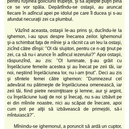
pentru ruşinea goliciunii trupeşti, şi să aştepte puţin pînă
ce se vor spăla. Depărtîndu-se ostaşii, au aruncat
fiecare în adîncul apei pe idolul pe care îl ducea şi s-au
afundat necuraţii zei ca plumbul.
Văzînd aceasta, ostaşii le-au prins şi, ducîndu-le la
ighemon, i-au spus despre înecarea zeilor. Ighemonul
şi-a schimbat faţa de mînie şi a răcnit ca un leu la ostaşi,
zicînd către dînşii: "O! răi slujitori, pentru ce n-aţi ţinut pe
zei, ca să nu-i arunce în adîncul iezerului?" Apoi ostaşii,
răspunzînd, au zis: "O! luminate, ţi-au grăit cu
înşelăciune femeile acestea şi au înecat pe zeii tăi, iar
noi, neştiind înşelăciunea lor, nu i-am ţinut". Deci au zis
şi sfintele femei către ighemon: "Dumnezeul cel
adevărat nu pătimeşte de înşelăciunea omenească, iar
zeii tăi, fiind pietre nesimţitoare şi lemne, aur şi argint,
cu înşelăciune luaţi de noi şi înecaţi, nu s-au izbăvit pe
ei din mîinile noastre, nici au scăpat de înecare, apoi
cum pot pe alţii să izbăvească de primejdii, să-i
mîntuiască?".
Mîniindu-se ighemonul, a poruncit să ardă un cuptor,