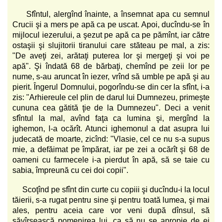
Sfîntul, alergînd înainte, a însemnat apa cu semnul
Crucii şi a mers pe apă ca pe uscat. Apoi, ducîndu-se în
mijlocul iezerului, a şezut pe apă ca pe pămînt, iar către
ostaşii şi slujitorii tiranului care stăteau pe mal, a zis:
"De aveţi zei, arătaţi puterea lor şi mergeţi şi voi pe
apă". Şi îndată 68 de bărbaţi, chemînd pe zeii lor pe
nume, s-au aruncat în iezer, vrînd să umble pe apă şi au
pierit. Îngerul Domnului, pogorîndu-se din cer la sfînt, i-a
zis: "Arhiereule cel plin de darul lui Dumnezeu, primeşte
cununa cea gătită ţie de la Dumnezeu". Deci a venit
sfîntul la mal, avînd faţa ca lumina şi, mergînd la
ighemon, l-a ocărît. Atunci ighemonul a dat asupra lui
judecată de moarte, zicînd: "Vlasie, cel ce nu s-a supus
mie, a defăimat pe împărat, iar pe zei a ocărît şi 68 de
oameni cu farmecele i-a pierdut în apă, să se taie cu
sabia, împreună cu cei doi copii".
Scoţînd pe sfînt din curte cu copiii şi ducîndu-i la locul
tăierii, s-a rugat pentru sine şi pentru toată lumea, şi mai
ales, pentru aceia care vor veni după dînsul, să
săvîrşească pomenirea lui, ca să nu se apropie de ei