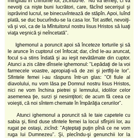
mîngîiau în chinurile lor, zicîndu-le: "Nu vă temeţi, ci vă
nevoiţi ca nişte buni lucrători, care, făcînd secerişul şi
isprăvind lucrul, se binecuvîntează de stăpîn. Apoi, luînd
plată, se duc bucurîndu-se la casa lor. Tot astfel, nevoiţi-
vă şi voi, ca de la Mîntuitorul nostru Iisus Hristos să luaţi
viaţa veşnică şi neîncetată".
Ighemonul a poruncit apoi să înceteze torturile şi să
le arunce în cuptorul cel înfocat; dar, cînd le-au aruncat,
focul s-a stins îndată şi au ieşit nevătămate din cuptor.
Atunci a zis către dînsele ighemonul: "Lepădaţi de la voi
farmecele voastre, apropiaţi-vă de zei şi jertfiţi-le lor".
Sfintele femei i-au răspuns într-un glas: "O! fiule al
diavolului, nu vom lăsa pe Domnul nostru Iisus Hristos,
nici ne vom închina pietrei şi lemnului, idolilor celor
asemenea ţie, surzi şi nesimţitori; de acum fă ceea ce
voieşti, că noi sîntem chemate în împărăţia cerurilor".
Atunci ighemonul a poruncit să le taie capetele cu
sabia şi, fiind duse sfintele femei la locul sfîrşirii lor, au
rugat pe ostaşi, zicînd: "Aşteptaţi puţin pînă ce ne vom
ruga lui Dumnezeu". Şi, plecîndu-şi genunchii lor la