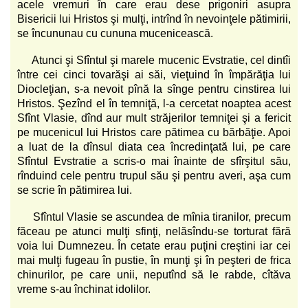
acele vremuri în care erau dese prigoniri asupra
Bisericii lui Hristos şi mulţi, intrînd în nevoinţele pătimirii,
se încununau cu cununa mucenicească.
Atunci şi Sfîntul şi marele mucenic Evstratie, cel dintîi
între cei cinci tovarăşi ai săi, vieţuind în împărăţia lui
Diocleţian, s-a nevoit pînă la sînge pentru cinstirea lui
Hristos. Şezînd el în temniţă, l-a cercetat noaptea acest
Sfînt Vlasie, dînd aur mult străjerilor temniţei şi a fericit
pe mucenicul lui Hristos care pătimea cu bărbăţie. Apoi
a luat de la dînsul diata cea încredinţată lui, pe care
Sfîntul Evstratie a scris-o mai înainte de sfîrşitul său,
rînduind cele pentru trupul său şi pentru averi, aşa cum
se scrie în pătimirea lui.
Sfîntul Vlasie se ascundea de mînia tiranilor, precum
făceau pe atunci mulţi sfinţi, nelăsîndu-se torturat fără
voia lui Dumnezeu. În cetate erau puţini creştini iar cei
mai mulţi fugeau în pustie, în munţi şi în peşteri de frica
chinurilor, pe care unii, neputînd să le rabde, cîtăva
vreme s-au închinat idolilor.