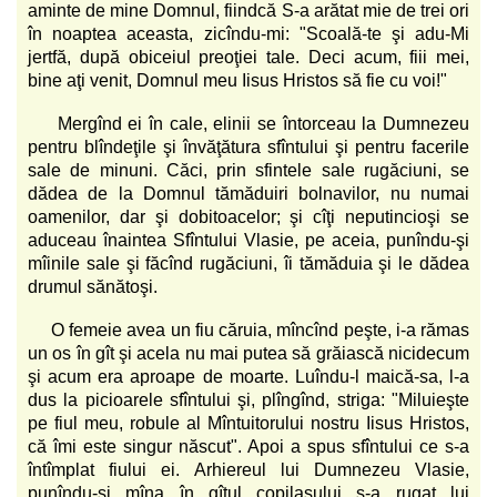
aminte de mine Domnul, fiindcă S-a arătat mie de trei ori
în noaptea aceasta, zicîndu-mi: "Scoală-te şi adu-Mi
jertfă, după obiceiul preoţiei tale. Deci acum, fiii mei,
bine aţi venit, Domnul meu Iisus Hristos să fie cu voi!"
Mergînd ei în cale, elinii se întorceau la Dumnezeu
pentru blîndeţile şi învăţătura sfîntului şi pentru facerile
sale de minuni. Căci, prin sfintele sale rugăciuni, se
dădea de la Domnul tămăduiri bolnavilor, nu numai
oamenilor, dar şi dobitoacelor; şi cîţi neputincioşi se
aduceau înaintea Sfîntului Vlasie, pe aceia, punîndu-şi
mîinile sale şi făcînd rugăciuni, îi tămăduia şi le dădea
drumul sănătoşi.
O femeie avea un fiu căruia, mîncînd peşte, i-a rămas
un os în gît şi acela nu mai putea să grăiască nicidecum
şi acum era aproape de moarte. Luîndu-l maică-sa, l-a
dus la picioarele sfîntului şi, plîngînd, striga: "Miluieşte
pe fiul meu, robule al Mîntuitorului nostru Iisus Hristos,
că îmi este singur născut". Apoi a spus sfîntului ce s-a
întîmplat fiului ei. Arhiereul lui Dumnezeu Vlasie,
punîndu-şi mîna în gîtul copilaşului s-a rugat lui