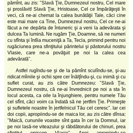
pămînt, au zis: "Slavă Ţie, Dumnezeul nostru, Cel mare
şi proslăvit! Slavă Ţie, Hristoase, Cel ce împărăţeşti în
veci, că ne-ai chemat la calea bunătăţii Tale, căci cine
este mai mare ca Tine, Dumnezeul nostru, Cel ce ne-ai
făcut a ne depărta de întuneric şi a veni la adevărata şi
dulcea Ta lumină. Ne rugăm Ţie, Doamne, să ne numeri
cu sfînta şi întîia muceniţă a Ta, Tecla, primind pentru noi
rugăciunea prea sfinţitului părintelui şi păstorului nostru
Vlasie, care ne-a povăţuit pe noi la calea cea
adevărată".
Astfel rugîndu-se şi de la pămînt sculîndu-se, şi-au
ridicat mîinile şi ochii spre cer înălţîndu-şi, cu inimă şi cu
suflet curat, au zis către Dumnezeu: "Slavă Ţie,
Dumnezeul nostru, că ne-ai învrednicit pe noi a sta în
locul acesta, ca oile la înjunghiere, pentru numele Tău
cel sfînt, căci voim ca îndată să ne jertfim Ţie. Primeşte
şi sufletele noastre în jertfelnicul Tău cel ceresc". Iar cei
doi copii, apropiindu-se de maica lor, au zis către dînsa:
"Maică, cununile voastre sînt gata în cer la Domnul, iar
pe noi lasă-ne viteazului şi răbdătorului de chinuri, prea
sfinţitul episcop Vlasie". Apoi apropiindu-se