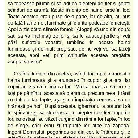
să topească plumb şi să aducă piepteni de fier şi şapte
scînduri de aramă, făcute în chip de haine, arse în foc.
Toate acestea erau puse de-o parte, iar de alta, au pus
de faţă haine noi, luminate şi felurite podoabe femeieşti.
Apoi a zis către sfintele femei: "Alegeţi-vă una din două:
sau să vă închinaţi zeilor şi să le aduceţi jertfe şi veţi
păzi sufletele voastre, umblînd în aceste haine
luminoase şi de mult preţ, sau, de nu veţi voi să faceţi
aceasta, apoi veţi primi chinurile acestea pregătite
asupra voastră".
O sfîntă femeie din acelea, avînd doi copii, a apucat o
haină luminoasă şi a aruncat-o în cuptor şi a ars. Iar
copiii au zis către maica lor: "Maica noastră, să nu ne
laşi pe pămîntul acesta să pierim ci, precum ne-ai hrănit
cu dulcele tău lapte, aşa şi cu împărăţia cerească să ne
hrăneşti pe noi". După aceasta, ighemonul a poruncit să
le spînzure şi să strujească cu piepteni de fier trupurile
lor, iar ostaşii au văzut curgînd din rănile lor lapte, în loc
de sînge, căci erau şi trupurile lor albe ca zăpada.
Îngerii Domnului, pogorîndu-se din cer, le întăreau şi le