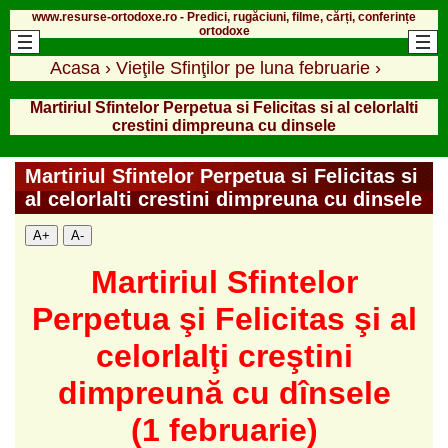
www.resurse-ortodoxe.ro - Predici, rugăciuni, filme, cărți, conferințe
ortodoxe
Acasa
›
Vieţile Sfinţilor pe luna februarie
›
Martiriul Sfintelor Perpetua si Felicitas si al celorlalti
crestini dimpreuna cu dinsele
Martiriul Sfintelor Perpetua si Felicitas si
al celorlalti crestini dimpreuna cu dinsele
A+
A-
Martiriul Sfintelor
Perpetua şi Felicitas şi al
celorlalţi creştini
dimpreună cu dînsele
(1 februarie)