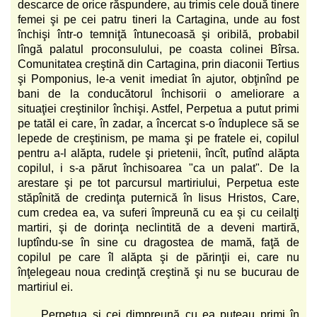
descarce de orice răspundere, au trimis cele două tinere
femei şi pe cei patru tineri la Cartagina, unde au fost
închişi într-o temniţă întunecoasă şi oribilă, probabil
lîngă palatul proconsulului, pe coasta colinei Bîrsa.
Comunitatea creştină din Cartagina, prin diaconii Tertius
şi Pomponius, le-a venit imediat în ajutor, obţinînd pe
bani de la conducătorul închisorii o ameliorare a
situaţiei creştinilor închişi. Astfel, Perpetua a putut primi
pe tatăl ei care, în zadar, a încercat s-o înduplece să se
lepede de creştinism, pe mama şi pe fratele ei, copilul
pentru a-l alăpta, rudele şi prietenii, încît, putînd alăpta
copilul, i s-a părut închisoarea "ca un palat". De la
arestare şi pe tot parcursul martiriului, Perpetua este
stăpînită de credinţa puternică în Iisus Hristos, Care,
cum credea ea, va suferi împreună cu ea şi cu ceilalţi
martiri, şi de dorinţa neclintită de a deveni martiră,
luptîndu-se în sine cu dragostea de mamă, faţă de
copilul pe care îl alăpta şi de părinţii ei, care nu
înţelegeau noua credinţă creştină şi nu se bucurau de
martiriul ei.
Perpetua şi cei dimpreună cu ea puteau primi în