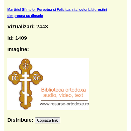
Martiriul Sfintelor Perpetua si Felicitas si al celorlalti crestini
dimpreuna cu dinsele
Vizualizari:
2443
Id:
1409
Imagine:
Distribuie:
Copiază link