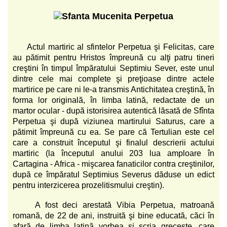
Actul martiric al sfintelor Perpetua şi Felicitas, care
au pătimit pentru Hristos împreună cu alţi patru tineri
creştini în timpul împăratului Septimiu Sever, este unul
dintre cele mai complete şi preţioase dintre actele
martirice pe care ni le-a transmis Antichitatea creştină, în
forma lor originală, în limba latină, redactate de un
martor ocular - după istorisirea autentică lăsată de Sfînta
Perpetua şi după viziunea martirului Saturus, care a
pătimit împreună cu ea. Se pare că Tertulian este cel
care a construit începutul şi finalul descrierii actului
martiric (la începutul anului 203 lua amploare în
Cartagina - Africa - mişcarea fanaticilor contra creştinilor,
după ce împăratul Septimius Severus dăduse un edict
pentru interzicerea prozelitismului creştin).
A fost deci arestată Vibia Perpetua, matroană
romană, de 22 de ani, instruită şi bine educată, căci în
afară de limba latină vorbea şi scria greceşte, care