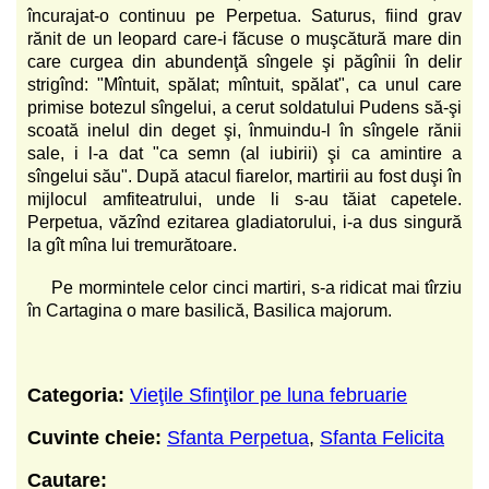
încurajat-o continuu pe Perpetua. Saturus, fiind grav
rănit de un leopard care-i făcuse o muşcătură mare din
care curgea din abundenţă sîngele şi păgînii în delir
strigînd: "Mîntuit, spălat; mîntuit, spălat", ca unul care
primise botezul sîngelui, a cerut soldatului Pudens să-şi
scoată inelul din deget şi, înmuindu-l în sîngele rănii
sale, i l-a dat "ca semn (al iubirii) şi ca amintire a
sîngelui său". După atacul fiarelor, martirii au fost duşi în
mijlocul amfiteatrului, unde li s-au tăiat capetele.
Perpetua, văzînd ezitarea gladiatorului, i-a dus singură
la gît mîna lui tremurătoare.
Pe mormintele celor cinci martiri, s-a ridicat mai tîrziu
în Cartagina o mare basilică, Basilica majorum.
Categoria:
Vieţile Sfinţilor pe luna februarie
Cuvinte cheie:
Sfanta Perpetua
,
Sfanta Felicita
Cautare: