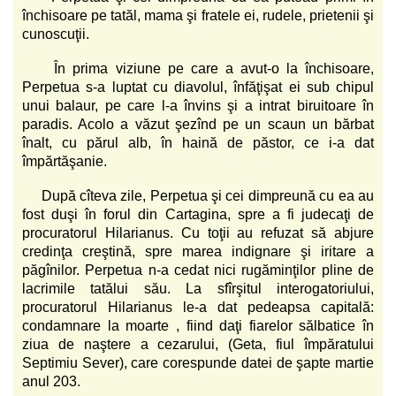
închisoare pe tatăl, mama şi fratele ei, rudele, prietenii şi
cunoscuţii.
În prima viziune pe care a avut-o la închisoare,
Perpetua s-a luptat cu diavolul, înfăţişat ei sub chipul
unui balaur, pe care l-a învins şi a intrat biruitoare în
paradis. Acolo a văzut şezînd pe un scaun un bărbat
înalt, cu părul alb, în haină de păstor, ce i-a dat
împărtăşanie.
După cîteva zile, Perpetua şi cei dimpreună cu ea au
fost duşi în forul din Cartagina, spre a fi judecaţi de
procuratorul Hilarianus. Cu toţii au refuzat să abjure
credinţa creştină, spre marea indignare şi iritare a
păgînilor. Perpetua n-a cedat nici rugăminţilor pline de
lacrimile tatălui său. La sfîrşitul interogatoriului,
procuratorul Hilarianus le-a dat pedeapsa capitală:
condamnare la moarte , fiind daţi fiarelor sălbatice în
ziua de naştere a cezarului, (Geta, fiul împăratului
Septimiu Sever), care corespunde datei de şapte martie
anul 203.