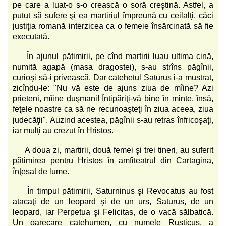
pe care a luat-o s-o crească o soră creştină. Astfel, a
putut să sufere şi ea martiriul împreună cu ceilalţi, căci
justiţia romană interzicea ca o femeie însărcinată să fie
executată.
În ajunul pătimirii, pe cînd martirii luau ultima cină,
numită agapă (masa dragostei), s-au strîns păgînii,
curioşi să-i privească. Dar catehetul Saturus i-a mustrat,
zicîndu-le: "Nu vă este de ajuns ziua de mîine? Azi
prieteni, mîine duşmani! Întipăriţi-vă bine în minte, însă,
feţele noastre ca să ne recunoaşteţi în ziua aceea, ziua
judecăţii". Auzind acestea, păgînii s-au retras înfricoşaţi,
iar mulţi au crezut în Hristos.
A doua zi, martirii, două femei şi trei tineri, au suferit
pătimirea pentru Hristos în amfiteatrul din Cartagina,
înţesat de lume.
În timpul pătimirii, Saturninus şi Revocatus au fost
atacaţi de un leopard şi de un urs, Saturus, de un
leopard, iar Perpetua şi Felicitas, de o vacă sălbatică.
Un oarecare catehumen, cu numele Rusticus, a