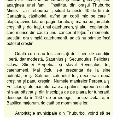
aparţinea unei familii înstărite, din oraşul Thuburbo
Minus - azi Tebourba -, situat la peste 40 de km de
Cartagina, căsătorită, avînd un copil mic pe care îl
alăpta, avînd tată un păgîn fanatic şi mamă pe jumătate
creştină şi doi fraţi, unul catehumen, şi altul, copilandru,
care murise din cauza unui cancer al feţei. În momentul
arestării era simplă catehumenă, adică nu primise încă
botezul creştin.
Odată cu ea au fost arestaţi doi tineri de condiţie
liberă, dar modestă, Saturnius şi Secundulus, Felicitas,
sclava Sfintei Perpetua, şi slavul Revocatus, toţi
catehumeni. Mai tîrziu s-a prezentat de la sine
autorităţilor şi Saturus, catehetul lor; deci erau două
creştine şi patru creştini. Numele martirelor Perpetua şi
Felicitas şi ale martirilor care au pătimit împreună cu ele
ni s-au păstrat şi din inscripţia de pe piatra lor funerară,
descoperită în 1907 de arheologul francez Delattre, în
Basilica majorum, ridicată pe mormintele lor.
Autorităţile municipale din Thuburbo, voind să se