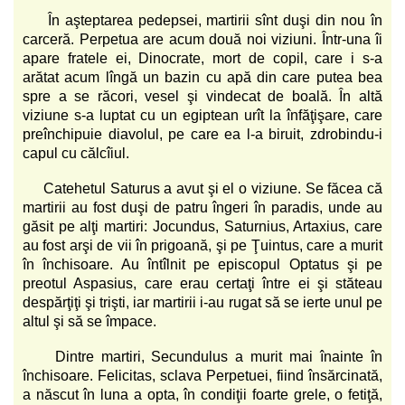
În aşteptarea pedepsei, martirii sînt duşi din nou în
carceră. Perpetua are acum două noi viziuni. Într-una îi
apare fratele ei, Dinocrate, mort de copil, care i s-a
arătat acum lîngă un bazin cu apă din care putea bea
spre a se răcori, vesel şi vindecat de boală. În altă
viziune s-a luptat cu un egiptean urît la înfăţişare, care
preînchipuie diavolul, pe care ea l-a biruit, zdrobindu-i
capul cu călcîiul.
Catehetul Saturus a avut şi el o viziune. Se făcea că
martirii au fost duşi de patru îngeri în paradis, unde au
găsit pe alţi martiri: Jocundus, Saturnius, Artaxius, care
au fost arşi de vii în prigoană, şi pe Ţuintus, care a murit
în închisoare. Au întîlnit pe episcopul Optatus şi pe
preotul Aspasius, care erau certaţi între ei şi stăteau
despărţiţi şi trişti, iar martirii i-au rugat să se ierte unul pe
altul şi să se împace.
Dintre martiri, Secundulus a murit mai înainte în
închisoare. Felicitas, sclava Perpetuei, fiind însărcinată,
a născut în luna a opta, în condiţii foarte grele, o fetiţă,