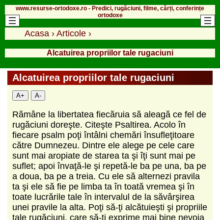
www.resurse-ortodoxe.ro - Predici, rugăciuni, filme, cărți, conferințe
ortodoxe
Acasa
›
Articole
›
Alcatuirea propriilor tale rugaciuni
Alcatuirea propriilor tale rugaciuni
A+
A-
Rămâne la libertatea fiecăruia să aleagă ce fel de
rugăciuni doreşte. Citeşte Psaltirea. Acolo în
fiecare psalm poţi întâlni chemări însufleţitoare
către Dumnezeu. Dintre ele alege pe cele care
sunt mai aropiate de starea ta şi îţi sunt mai pe
suflet; apoi învaţă-le şi repetă-le ba pe una, ba pe
a doua, ba pe a treia. Cu ele să alternezi pravila
ta şi ele să fie pe limba ta în toată vremea şi în
toate lucrările tale în intervalul de la săvârşirea
unei pravile la alta. Poţi să-ţi alcătuieşti şi propriile
tale rugăciuni, care să-ţi exprime mai bine nevoia