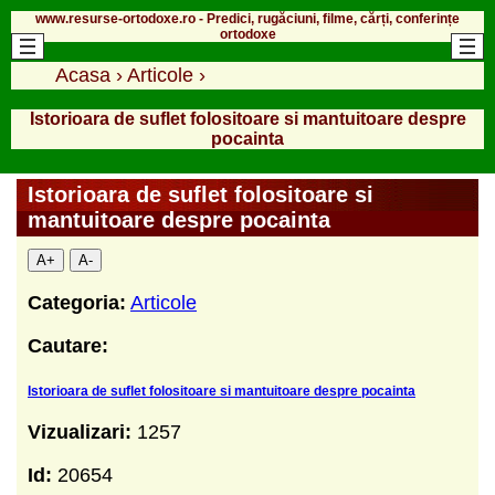
www.resurse-ortodoxe.ro - Predici, rugăciuni, filme, cărți, conferințe
ortodoxe
Acasa
›
Articole
›
Istorioara de suflet folositoare si mantuitoare despre
pocainta
Istorioara de suflet folositoare si
mantuitoare despre pocainta
A+
A-
Categoria:
Articole
Cautare:
Istorioara de suflet folositoare si mantuitoare despre pocainta
Vizualizari:
1257
Id:
20654