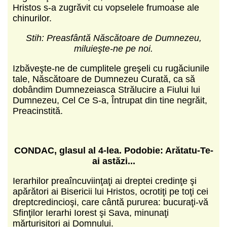
Hristos s-a zugrăvit cu vopselele frumoase ale
chinurilor.
Stih: Preasfântă Născătoare de Dumnezeu,
miluieşte-ne pe noi.
Izbăveşte-ne de cumplitele greşeli cu rugăciunile
tale, Născătoare de Dumnezeu Curată, ca să
dobân­dim Dumnezeiasca Strălucire a Fiului lui
Dumnezeu, Cel Ce S-a, Întrupat din tine negrăit,
Prea­cinstită.
CONDAC, glasul al 4-lea.
Podobie: Arătatu-Te-
ai astăzi...
Ierarhilor preaîncuviinţaţi ai dreptei credinţe şi
apărători ai Bisericii lui Hristos, ocrotiţi pe toţi cei
dreptcredincioşi, care cântă pururea: bucuraţi-vă
Sfinţilor Ierarhi Iorest şi Sava, minunaţi
mărturisitori ai Domnului.