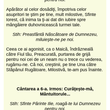
Apărător al celor dosădiţi, împotriva celor
asupritori te ştim pe tine, mult milostive, Sfinte
Iorest, că inima ta ţi-ai dat din iubire spre
mângâiere duhovnicească turmei tale.
Stih: Preasfântă Născătoare de Dumnezeu,
miluieşte-ne pe noi.
Ceea ce ai agonisit, ca o Maică, îndrăzneală
către Fiul tău, Preacurată, purtarea de grijă
pentru noi cei de un neam nu o trece cu vederea,
rugămu-ne. Că noi, creştinii, pe tine Una către
Stăpânul Rugătoare, Milostivă, te-am pus înainte.
C
ântarea a 6-a.
Irmos: Curăţeşte-mă,
Mântuitorule...
Stih: Sfinte Părinte Ilie, roagă-te lui Dumnezeu
pentru noi.