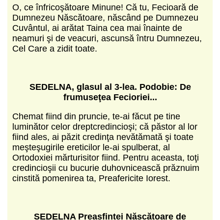
O, ce înfricoşătoare Minune! Că tu, Fecioară de
Dumnezeu Născătoare, născând pe Dumnezeu
Cuvântul, ai arătat Taina cea mai înainte de
neamuri şi de veacuri, ascunsă întru Dumnezeu,
Cel Care a zidit toate.
SEDELNA,
glasul al 3-lea.
Podobie: De
frumuseţea Fecioriei...
Chemat fiind din pruncie, te-ai făcut pe tine
luminător celor dreptcredincioşi; că păstor al lor
fiind ales, ai păzit credinţa nevătămată şi toate
meşteşugirile ereticilor le-ai spulberat, al
Ortodoxiei mărturisitor fiind. Pentru aceasta, toţi
credincioşii cu bucurie duhovnicească prăznuim
cinstită pomenirea ta, Preafericite Iorest.
SEDELNA Preasfintei Născătoare de