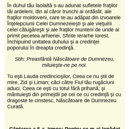
În duhul tău laolaltă s-au adunat sufletele fraţilor
tăi ardeleni, din al căror trunchi ai ordăslit, ale
fraţilor moldoveni, care te-au adăpat din izvoarele
Înţelepciunii Celei Dumnezeieşti şi ale vieţuirii
celei călugăreşti şi ale fraţilor munteni de unde ai
primit pecetea arhieriei, Sfinte Ierarhe Iorest,
închipuind unitatea duhului şi a credinţei
poporului în dreapta credinţă.
Stih: Preasfântă Născătoare de Dumnezeu,
miluieşte-ne pe noi.
Tu eşti Lauda credincioşilor, Ceea ce nu ştii de
mire, Zid şi Liman; căci către Fiul tău rugăciuni
aduci, Ceea ce eşti cu totul fără prihană; şi
mântuieşti din primejdii pe cei ce cu credinţă şi cu
dragoste te cinstesc, Născătoare de Dumne­zeu
Curată.
C
ântarea a 5-a.
Irmos: Pentru ce m-ai lepădat