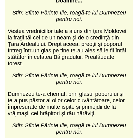
Doamne...
Stih: Sfinte Părinte Ilie, roagă-te lui Dumnezeu
pentru noi.
Vestea vredniciilor tale a ajuns din ţara Moldovei
la fraţii tăi cei de un neam şi de o credinţă din
Ţara Ardealului. Drept aceea, preoţii şi poporul
întreg într-un glas pe tine te-au ales să le fii întâi
stătător în cetatea Bălgradului, Prealăudate
Iorest.
Stih: Sfinte Părinte Ilie, roagă-te lui Dumnezeu
pentru noi.
Dumnezeu te-a chemat, prin glasul poporului şi
te-a pus păstor al oilor celor cuvântătoare, celor
împresurate de multe ispite şi primejdii de la
vrăjmaşii cei hrăpitori şi rău nărăviţi.
Stih: Sfinte Părinte Ilie, roagă-te lui Dumnezeu
pentru noi.