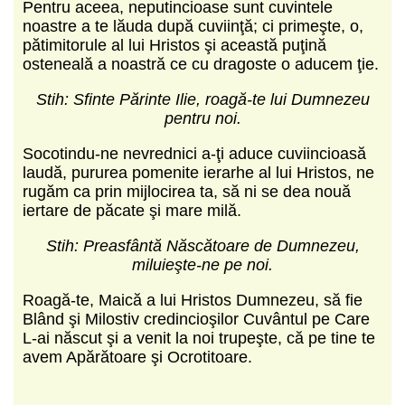
Pentru aceea, neputincioase sunt cuvintele
noastre a te lăuda după cuviinţă; ci primeşte, o,
pătimitorule al lui Hristos şi această puţină
osteneală a noastră ce cu dragoste o aducem ţie.
Stih: Sfinte Părinte Ilie, roagă-te lui Dumnezeu
pentru noi.
Socotindu-ne nevrednici a-ţi aduce cuviincioasă
laudă, pururea pomenite ierarhe al lui Hristos, ne
rugăm ca prin mijlocirea ta, să ni se dea nouă
iertare de păcate şi mare milă.
Stih: Preasfântă Născătoare de Dumnezeu,
miluieşte-ne pe noi.
Roagă-te, Maică a lui Hristos Dumnezeu, să fie
Blând şi Milostiv credincioşilor Cuvântul pe Care
L-ai născut şi a venit la noi trupeşte, că pe tine te
avem Apărătoare şi Ocrotitoare.