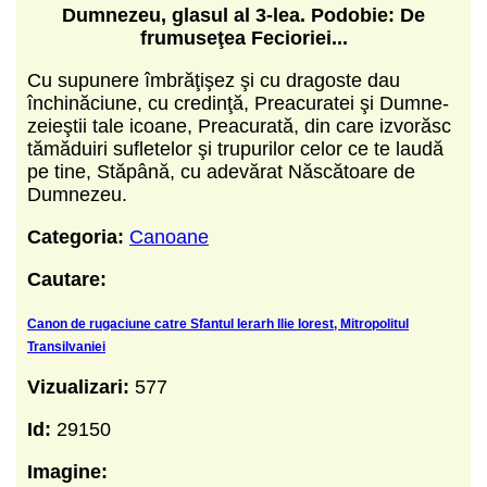
Dumnezeu,
glasul al 3-lea.
Podobie: De
frumuseţea Fecioriei...
Cu supunere îmbrăţişez şi cu dragoste dau
închinăciune, cu credinţă, Preacuratei şi Dumne­
zeieştii tale icoane, Preacurată, din care izvorăsc
tămăduiri sufletelor şi trupurilor celor ce te laudă
pe tine, Stăpână, cu adevărat Născătoare de
Dumnezeu.
Categoria:
Canoane
Cautare:
Canon de rugaciune catre Sfantul Ierarh Ilie Iorest, Mitropolitul
Transilvaniei
Vizualizari:
577
Id:
29150
Imagine: