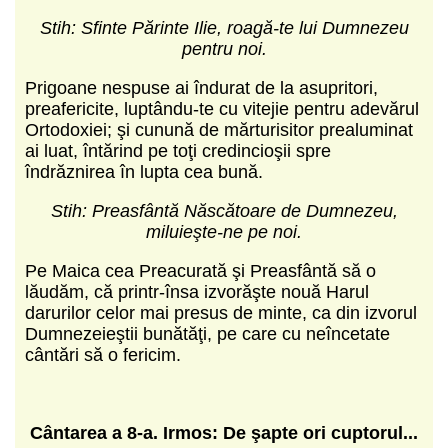
Stih: Sfinte Părinte Ilie, roagă-te lui Dumnezeu
pentru noi.
Prigoane nespuse ai îndurat de la asupritori,
preafericite, luptându-te cu vitejie pentru adevărul
Ortodoxiei; şi cunună de mărtu­risitor prealuminat
ai luat, întărind pe toţi credincioşii spre
îndrăznirea în lupta cea bună.
Stih: Preasfântă Născătoare de Dumnezeu,
miluieşte-ne pe noi.
Pe Maica cea Preacurată şi Preasfântă să o
lăudăm, că printr-însa izvorăşte nouă Harul
darurilor celor mai presus de minte, ca din izvorul
Dumne­zeieştii bunătăţi, pe care cu neîncetate
cântări să o fericim.
C
ântarea a 8-a.
Irmos: De şapte ori cuptorul...