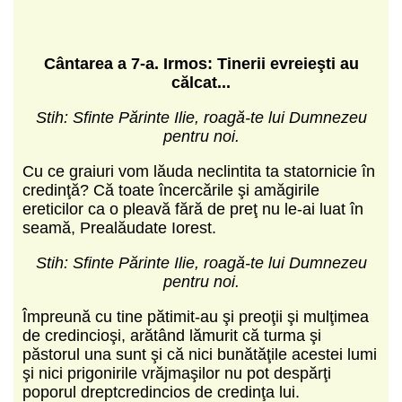
C
ântarea a 7-a.
Irmos: Tinerii evreieşti au
călcat...
Stih: Sfinte Părinte Ilie, roagă-te lui Dumnezeu
pentru noi.
Cu ce graiuri vom lăuda neclintita ta statornicie în
credinţă? Că toate încercările şi amăgirile
ereticilor ca o pleavă fără de preţ nu le-ai luat în
seamă, Prealăudate Iorest.
Stih: Sfinte Părinte Ilie, roagă-te lui Dumnezeu
pentru noi.
Împreună cu tine pătimit-au şi preoţii şi mulţimea
de credincioşi, arătând lămurit că turma şi
păstorul una sunt şi că nici bunătăţile acestei lumi
şi nici prigonirile vrăjmaşilor nu pot despărţi
poporul dreptcredincios de credinţa lui.