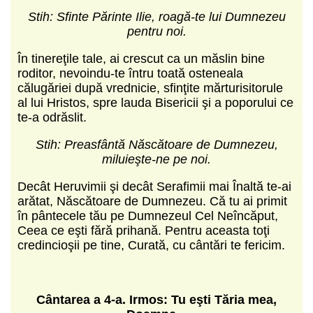
Stih: Sfinte Părinte Ilie, roagă-te lui Dumnezeu
pentru noi.
În tinereţile tale, ai crescut ca un măslin bine
roditor, nevoindu-te întru toată osteneala
călugăriei după vrednicie, sfinţite mărturisitorule
al lui Hristos, spre lauda Bisericii şi a poporului ce
te-a odrăslit.
Stih: Preasfântă Născătoare de Dumnezeu,
miluieşte-ne pe noi.
Decât Heruvimii şi decât Serafimii mai Înaltă te-ai
arătat, Născă­toare de Dumnezeu. Că tu ai primit
în pântecele tău pe Dumnezeul Cel Neîncăput,
Ceea ce eşti fără prihană. Pentru aceasta toţi
credincioşii pe tine, Curată, cu cântări te fericim.
C
ântarea a 4-a.
Irmos: Tu eşti Tăria mea,