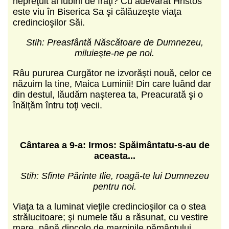
nepreţuit al iubirii de fraţi? Cu adevărat Hristos
este viu în Biserica Sa şi călăuzeşte viaţa
credincioşilor Săi.
Stih: Preasfântă Născătoare de Dumnezeu,
miluieşte-ne pe noi.
Râu pururea Curgător ne izvorăşti nouă, celor ce
năzuim la tine, Maica Luminii! Din care luând dar
din destul, lăudăm naşterea ta, Preacurată şi o
înălţăm întru toţi vecii.
Cântarea a 9-a:
Irmos: Spăimântatu-s-au de
aceasta...
Stih: Sfinte Părinte Ilie, roagă-te lui Dumnezeu
pentru noi.
Viaţa ta a luminat vieţile credincioşilor ca o stea
strălucitoare; şi numele tău a răsunat, cu vestire
mare, până dincolo de marginile pământului