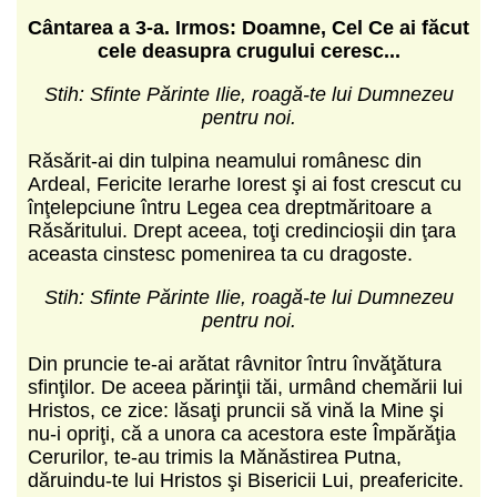
C
ântarea a 3-a.
Irmos: Doamne, Cel Ce ai făcut
cele deasupra crugului ceresc...
Stih: Sfinte Părinte Ilie, roagă-te lui Dumnezeu
pentru noi.
Răsărit-ai din tulpina neamului românesc din
Ardeal, Fericite Ierarhe Iorest şi ai fost crescut cu
înţelepciune întru Legea cea dreptmăritoare a
Răsăritului. Drept aceea, toţi credincioşii din ţara
aceasta cinstesc pomenirea ta cu dragoste.
Stih: Sfinte Părinte Ilie, roagă-te lui Dumnezeu
pentru noi.
Din pruncie te-ai arătat râvnitor întru învăţătura
sfinţilor. De aceea părinţii tăi, urmând chemării lui
Hristos, ce zice: lăsaţi pruncii să vină la Mine şi
nu-i opriţi, că a unora ca acestora este Împărăţia
Cerurilor, te-au trimis la Mănăstirea Putna,
dăruindu-te lui Hristos şi Bisericii Lui, preafericite.