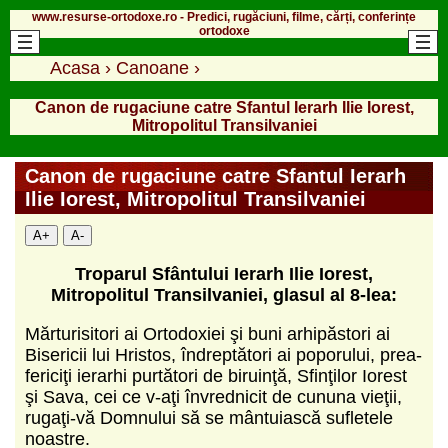
www.resurse-ortodoxe.ro - Predici, rugăciuni, filme, cărți, conferințe
ortodoxe
Acasa
›
Canoane
›
Canon de rugaciune catre Sfantul Ierarh Ilie Iorest,
Mitropolitul Transilvaniei
Canon de rugaciune catre Sfantul Ierarh
Ilie Iorest, Mitropolitul Transilvaniei
A+
A-
Troparul Sfântului Ierarh Ilie Iorest,
Mitropolitul Transilvaniei, glasul al 8-lea:
Mărturisitori ai Ortodoxiei şi buni arhipăstori ai
Bisericii lui Hristos, îndreptători ai poporului, prea­
fericiţi ierarhi purtători de biruinţă, Sfinţilor Iorest
şi Sava, cei ce v-aţi învrednicit de cununa vieţii,
rugaţi-vă Domnului să se mântuiască sufletele
noastre.