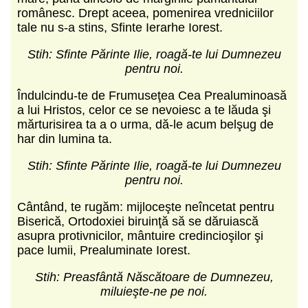
românesc. Drept aceea, pome­nirea vredniciilor
tale nu s-a stins, Sfinte Ierarhe Iorest.
Stih: Sfinte Părinte Ilie, roagă-te lui Dumnezeu
pentru noi.
Îndulcindu-te de Frumuseţea Cea Prealuminoasă
a lui Hristos, celor ce se nevoiesc a te lăuda şi
mărturisirea ta a o urma, dă-le acum belşug de
har din lumina ta.
Stih: Sfinte Părinte Ilie, roagă-te lui Dumnezeu
pentru noi.
Cântând, te rugăm: mijloceşte neîncetat pentru
Biserică, Ortodoxiei biruinţă să se dăruiască
asupra protivnicilor, mântuire credincioşilor şi
pace lumii, Prealuminate Iorest.
Stih: Preasfântă Născătoare de Dumnezeu,
miluieşte-ne pe noi.