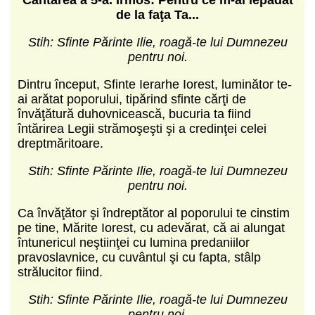
de la faţa Ta...
Stih: Sfinte Părinte Ilie, roagă-te lui Dumnezeu
pentru noi.
Dintru început, Sfinte Ierarhe Iorest, luminător te-
ai arătat poporului, tipărind sfinte cărţi de
învăţătură duhovnicească, bucuria ta fiind
întărirea Legii strămoşeşti şi a credinţei celei
dreptmăritoare.
Stih: Sfinte Părinte Ilie, roagă-te lui Dumnezeu
pentru noi.
Ca învăţător şi îndreptător al poporului te cinstim
pe tine, Mărite Iorest, cu adevărat, că ai alungat
întunericul neştiinţei cu lumina predaniilor
pravoslavnice, cu cuvântul şi cu fapta, stâlp
strălucitor fiind.
Stih: Sfinte Părinte Ilie, roagă-te lui Dumnezeu
pentru noi.