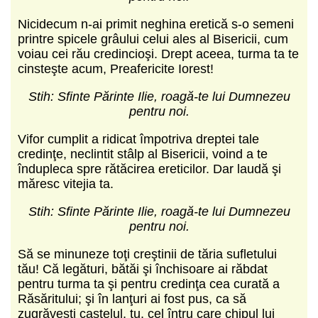
Nicidecum n-ai primit neghina eretică s-o semeni
printre spicele grâului celui ales al Bisericii, cum
voiau cei rău credincioşi. Drept aceea, turma ta te
cinsteşte acum, Preafericite Iorest!
Stih: Sfinte Părinte Ilie, roagă-te lui Dumnezeu
pentru noi.
Vifor cumplit a ridicat împotriva dreptei tale
credinţe, neclintit stâlp al Bisericii, voind a te
îndupleca spre rătăcirea ereticilor. Dar laudă şi
măresc vitejia ta.
Stih: Sfinte Părinte Ilie, roagă-te lui Dumnezeu
pentru noi.
Să se minuneze toţi creştinii de tăria sufletului
tău! Că legături, bătăi şi închisoare ai răbdat
pentru turma ta şi pentru credinţa cea curată a
Răsăritului; şi în lanţuri ai fost pus, ca să
zugrăveşti castelul, tu, cel întru care chipul lui