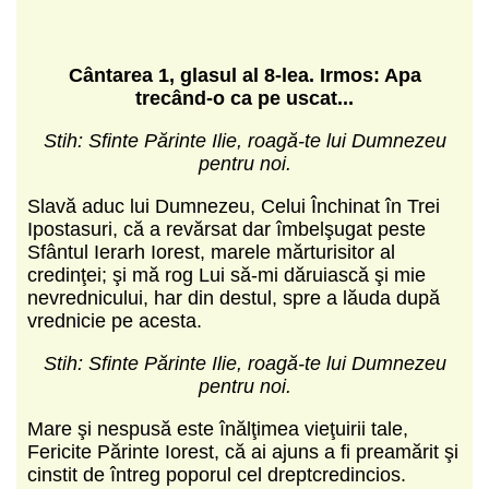
C
ântarea 1, glasul al 8-lea.
Irmos: Apa
trec
ând-o ca pe uscat...
Stih: Sfinte Părinte Ilie, roagă-te lui Dumnezeu
pentru noi.
Slavă aduc lui Dumnezeu, Celui Închinat în Trei
Ipostasuri, că a revărsat dar îmbelşugat peste
Sfântul Ierarh Iorest, marele mărturisitor al
credinţei; şi mă rog Lui să-mi dăruiască şi mie
nevrednicului, har din destul, spre a lăuda după
vrednicie pe acesta.
Stih: Sfinte Părinte Ilie, roagă-te lui Dumnezeu
pentru noi.
Mare şi nespusă este înălţimea vieţuirii tale,
Fericite Părinte Iorest, că ai ajuns a fi preamărit şi
cinstit de întreg poporul cel dreptcredincios.